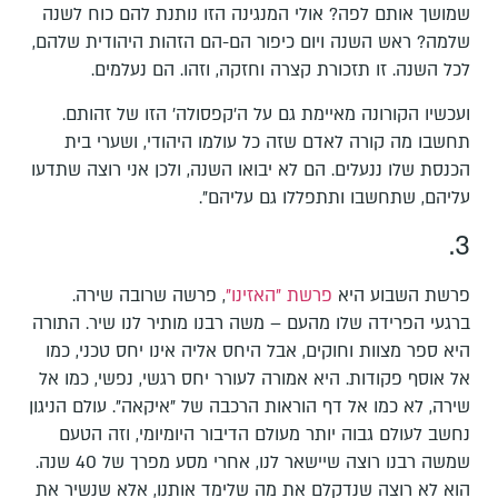
שמושך אותם לפה? אולי המנגינה הזו נותנת להם כוח לשנה
שלמה? ראש השנה ויום כיפור הם-הם הזהות היהודית שלהם,
לכל השנה. זו תזכורת קצרה וחזקה, וזהו. הם נעלמים.
ועכשיו הקורונה מאיימת גם על ה'קפסולה' הזו של זהותם.
תחשבו מה קורה לאדם שזה כל עולמו היהודי, ושערי בית
הכנסת שלו ננעלים. הם לא יבואו השנה, ולכן אני רוצה שתדעו
עליהם, שתחשבו ותתפללו גם עליהם".
3.
פרשת השבוע היא
פרשת "האזינו"
, פרשה שרובה שירה.
ברגעי הפרידה שלו מהעם – משה רבנו מותיר לנו שיר. התורה
היא ספר מצוות וחוקים, אבל היחס אליה אינו יחס טכני, כמו
אל אוסף פקודות. היא אמורה לעורר יחס רגשי, נפשי, כמו אל
שירה, לא כמו אל דף הוראות הרכבה של "איקאה". עולם הניגון
נחשב לעולם גבוה יותר מעולם הדיבור היומיומי, וזה הטעם
שמשה רבנו רוצה שיישאר לנו, אחרי מסע מפרך של 40 שנה.
הוא לא רוצה שנדקלם את מה שלימד אותנו, אלא שנשיר את