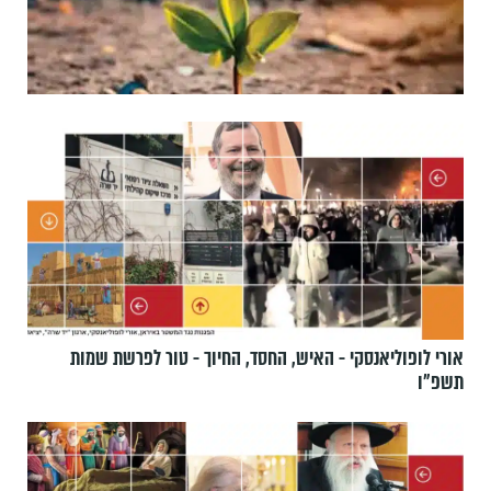
אורי לופוליאנסקי - האיש, החסד, החיוך - טור לפרשת שמות
תשפ״ו