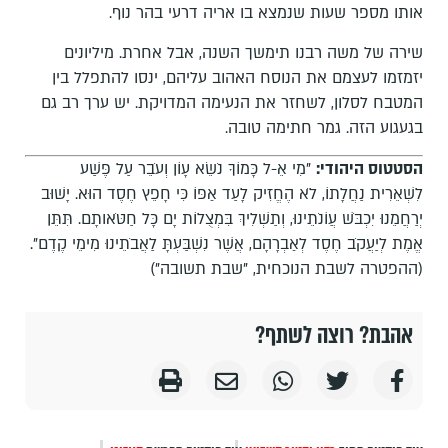
אותו מספר שעות שנמצא בו אריה דרעי בהר נוף.
שירה של משה רבנו תימשך השנה, אבל אחרת. מיליונים
יזמזמו לעצמם את הנוסח האהוב עליהם, ינסו להתפלל בין
המטבח לסלון, לשחזר את הנעימה המדויקת. יש ערך רב גם
בגעגוע הזה. גמר חתימה טובה.
הסטטוס היהודי:
"מִי אֵ-ל כָּמוֹךָ נֹשֵׂא עָו‍ֹן וְעֹבֵר עַל פֶּשַׁע
לִשְׁאֵרִית נַחֲלָתוֹ, לֹא הֶחֱזִיק לָעַד אַפּוֹ כִּי חָפֵץ חֶסֶד הוּא. יָשׁוּב
יְרַחֲמֵנוּ יִכְבֹּשׁ עֲו‍ֹנֹתֵינוּ, וְתַשְׁלִיךְ בִּמְצֻלוֹת יָם כָּל חַטֹּאותָם. תִּתֵּן
אֱמֶת לְיַעֲקֹב חֶסֶד לְאַבְרָהָם, אֲשֶׁר נִשְׁבַּעְתָּ לַאֲבֹתֵינוּ מִימֵי קֶדֶם".
(ההפטרה לשבת הנוכחית, "שבת תשובה")
אהבת? רוצה לשתף?