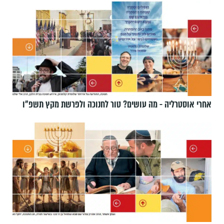
אחרי אוסטרליה - מה עושים? טור לחנוכה ולפרשת מקץ תשפ״ו