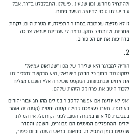
ולהתחיל מחדש. נכון שטעינו, פישלנו, התבלבלנו בדרך, אבל
עוד יש לנו סיכוי להינצל. השער פתוח.
זו לא מליצה שכתובה במחזור התפילה, זו מטרת היום: לקחת
אחריות, ולהתחיל לתקן. נדמה לי שמדינת ישראל צריכה
בדחיפות את יום הכיפורים.
2.
הודיה למברגר היא שליחה של מכון "שטראוס עמיאל"
לסקוטלנד. בתוך כל הבלגן הישראלי, היא מבקשת להזכיר לנו
את אחינו שבתפוצות. הטקסט ששלחה אליי השבוע מצליח
ללכוד היטב את פרדוקס הזהות שלהם:
"אני לא יודעת אם אפשר להסביר במילים מהו חג עבור יהודים
באירופה. תארו לעצמכם קהילה קטנה יחסית (קטנה זה אומר
בסביבות 70 איש במקרה הטוב, לפני הקורונה). אין המולת
ילדים, המתפללים המעטים הם מבוגרים, והשקט והסדר
שולטים בזמן התפילות. ופתאום, בראש השנה וביום כיפור,