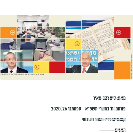
מאת:
סיון רהב-מאיר
פורסם:
ח׳ בתשרי תשפ״א – ספטמבר 26, 2020
קטגוריה:
רדיו והטור השבועי
האזינו