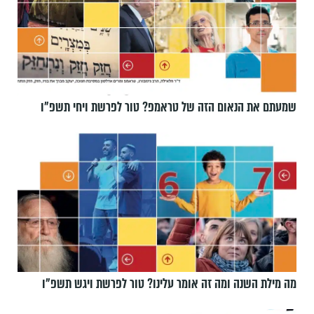
שמעתם את הנאום הזה של טראמפ? טור לפרשת ויחי תשפ״ו
מה מילת השנה ומה זה אומר עלינו? טור לפרשת ויגש תשפ״ו