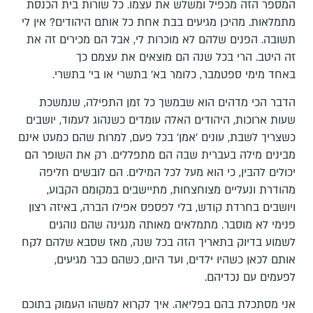
המספר הזה מכפיל ומשלש את עצמו. כל שורות בית הכנסת
מתמלאות. מהיכן מגיעים בבת אחת כל אותם היהודים? אין לי
תשובה. הפנים שלהם לא מוכרות לי, אבל הם מכירים זה את
זה היטב. הרי בכל שנה הם מוצאים את עצמם כך
באחד מימי ספטמבר, כלומר בא' בתשרי או בי' בתשרי.
הדבר הכי מדהים הוא שבמשך כל זמן התפילה, שנמשכת
שעות ארוכות, היהודים האלה עומדים כשנהוג לעמוד, יושבים
כשצריך לשבת, עונים 'אמן' בכל פעם, למרות שהם כמעט אינם
מבינים מילה בעברית שבה הם מתפללים. רק את השופר הם
יכולים להבין, כי הוא מעל לכל המילים. הם לובשים חליפה
מהודרת ונעליים מצוחצחות, מתיישבים במקומם הקבוע,
ויושבים בחרדת קודש, בלי לפספס אפילו הברה, באיזה רצון
פנימי לא מוסבר. מתמלאים מאותה מנגינה שהם נוהגים
לשמוע בדיוק בתאריך הזה בכל שנה, מאז שסבא שלהם לקח
אותם לכאן כשהיו ילדים, ועד היום, כשהם כבר מגיעים,
לפעמים עם נכדיהם.
אני מסתכלת בהם בפליאה. איך לקרוא למשהו העמוק בתוכם