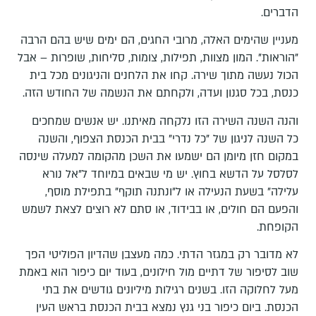
הדברים.
מעניין שהימים האלה, מרובי החגים, הם ימים שיש בהם הרבה
"הוראות". המון מצוות, תפילות, צומות, סליחות, שופרות – אבל
הכול נעשה מתוך שירה. קחו את הלחנים והניגונים מכל בית
כנסת, בכל סגנון ועדה, ולקחתם את הנשמה של החודש הזה.
והנה השנה השירה הזו נלקחה מאיתנו. יש אנשים שמחכים
כל השנה לניגון של "כל נדרי" בבית הכנסת הצפוף, והשנה
במקום חזן מיומן הם ישמעו את השכן מהקומה למעלה שינסה
לסלסל על הדשא בחוץ. יש מי שבאים במיוחד ל"אל נורא
עלילה" בשעת הנעילה או ל"ונתנה תוקף" בתפילת מוסף,
והפעם הם חולים, או בבידוד, או סתם לא רוצים לצאת לשמש
הקופחת.
לא מדובר רק במגזר הדתי. כמה מעצבן שהדיון הפוליטי הפך
שוב לסיפור של דתיים מול חילונים, בעוד יום כיפור הוא באמת
מעל לחלוקה הזו. בשנים רגילות מיליונים גודשים את בתי
הכנסת. ביום כיפור בני גנץ נמצא בבית הכנסת בראש העין