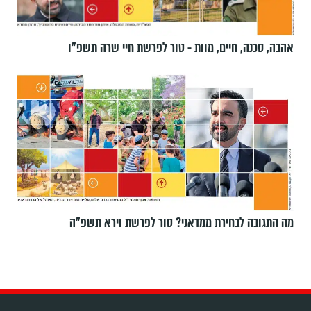
אהבה, סכנה, חיים, מוות - טור לפרשת חיי שרה תשפ"ו
מה התגובה לבחירת ממדאני? טור לפרשת וירא תשפ"ה