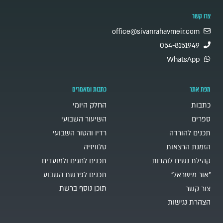
צרו קשר
office@sivanrahavmeir.com
054-8151949
WhatsApp
מפת אתר
כתבות ומאמרים
כתבות
החלק היומי
ספרים
השיעור השבועי
תכנים להורדה
רדיו והטור השבועי
הזמנת הרצאות
טלוויזיה
קהילת נשים לומדות
תכנים לחגים ולמועדים
"אור מישראל"
תכנים לפרשת השבוע
תוכן נוסף ברשת
צור קשר
הצהרת נגישות