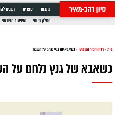
סיון רהב-מאיר
כתבות
ספרים
תכנים להו
החלק היומי
השיעור השבועי
בית
»
רדיו והטור השבועי
»
כשאבא של גנץ נלחם על השבת
כשאבא של גנץ נלחם על ה