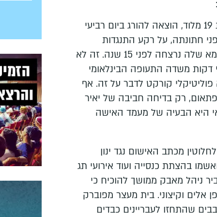
דיאנה אבו קטיפאן, בת 19 מלוד, הוצאה להורג ביום רביעי
לפני חתונתה, על רקע התנגדות
המשפחה לנישואיה. אמא שלה נרצחה לפני 15 שנה. זה לא
 דקות משדה התעופה הבינלאומי
פוליטיקלי קורקט לדבר על זה. אף
 פתאום, רק בדיחה חביבה של יאיר
אי היא הבעיה של מעמד האישה
לוטין מכתב האישום נגד ינון
וקטין בן 17 שהואשמו בהצתת כנסייה ועוד אירועי תג
ביר ניהל מאבק ממושך להוכיח כי
ן אלים וקיצוני. בית מעצר מפוברק
בים שהתחזו לעבריינים כבדים