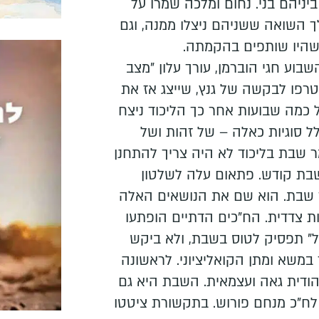
יניהם בני. נחום ומלכה שמרו על
 השואה ששניהם ניצלו ממנה, וגם
היו שותפים בהקמתה.
וע חגי הוברמן, עורך עלון "מצב
רפו לבקשה של גנץ, שייצג אז את
כמה שבועות אחר כך הליכוד ניצח
ל סוגיות כאלה – של זהות ושל
 שבת בליכוד לא היה צריך להתחנן
שבת קודש. פתאום עלה לשלטון
שבת. הוא שם את הנושאים האלה
 צדדית. הח"כים הדתיים הופתעו
ל" תפסיק לטוס בשבת, ולא ביקש
משא ומתן הקואליציוני. לראשונה
ודית גאה ועצמאית. השבת היא גם
לח"כ מנחם פורוש. בתקשורת ציטטו