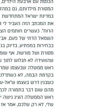
הכנסת עם ארבעת הילדים, ב
המסורת מילדותם, גם במהלך
במדינת ישראל המתחדשת ש
את המכתב הזה העביר לי השב
הרוח". כעשרים חותמים הצט
השמאל הדתי של פעם. אבל 
בבחירות במפתיע, בדיוק בגל
מסורת ושל מורשת. אף שומר
שהוועידה לא תגלוש לתוך 
ראש ממשלה שבעצמו שמר 
בקדמת הבמה, לא כשתדלנות
כשבגין דרש בעצמו ש"אל-ע
מהם שום דבר בתמורה לכך ב
ראש הממשלה הציג גישה יה
שלי, לא רק שלכם, אמר אז 