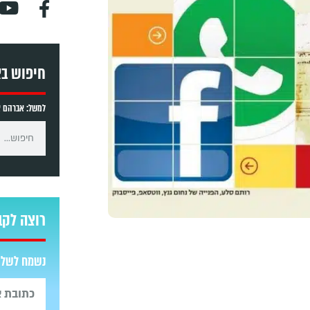
חיפוש ב
למשל: אברהם אב
רוצה לקב
נשמח לשלוח