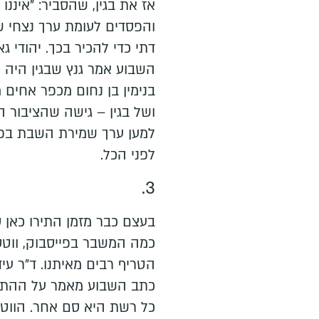
אז את בגין, שהסביר: "איננו
והפסדים לעומת ערך נצחי ש
דתי כדי להכיר בכך. יהודי ג
השבוע אמר גנץ שבגין היה מ
בנימין בן נחום מכפר אחים 
ושל בגין – גישה שהציבור ה
למען ערך שמירת השבת בפרה
לפני הכל.
3.
בעצם כבר מזמן התירו כאן סמ
כמה המשבר בפייסבוק, ווטס
הטריף רבים מאיתנו. ד"ר עידו
כתב השבוע מאמר על ההתמכ
כל רשת היא סם אחר. הווטס