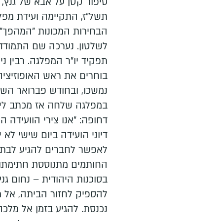
תשל"ז, התקיימה ועידת מפל
הבחירות המכונות "המהפך",
לשלטון. נערכה שם התמודדו
תפקיד יו"ר המפלגה. רבין 
בוחרים את ראש האופוזיציה 
נמשכו, ובחודש פברואר השב
במפלגה שלחה אז מכתב ליו
דחופה: "אנו צירי הוועידה
לאפשר לחברים להגיע לבתי
החותמים מתנוססת חתימתו
בסוכנות היהודית – נחום גנץ
להספיק לחזור הביתה, אל 
נכנסת. להגיע בזמן אל מלכה