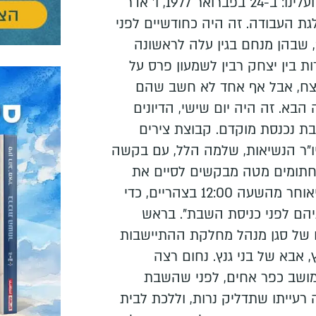
סיפור קטן על אבא של גנץ, ועלינו: ב-24 בפברואר 1977, ו' אדר
גת העבודה. זה היה כחודשיים לפני
 שבהן מנחם בגין עלה לראשונה
ת בין יצחק רבין לשמעון פרס על
ניצח, אבל אף אחד לא חשב שהם
הבא. זה היה יום שישי, הדיונים
ת נכנסת מוקדם. קבוצת צירים
"ר הנשיאות, שלמה הלל, עם בקשה
 החתומים מטה מבקשים לסיים את
דיוני הועידה ביום שישי לא יאוחר מהשעה 12:00 בצהריים, כדי
הם לפני כניסת השבת". בראש
 של סגן מנהל מחלקת ההתיישבות
, אבא של בני גנץ. נחום רצה
מושב כפר אחים, לפני שהשבת
 רעייתו שתדליק נרות, וללכת לבית