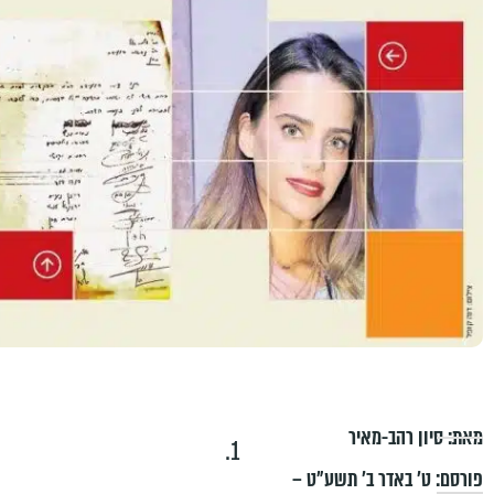
מאת:
סיון רהב-מאיר
1.
פורסם:
ט׳ באדר ב׳ תשע״ט –