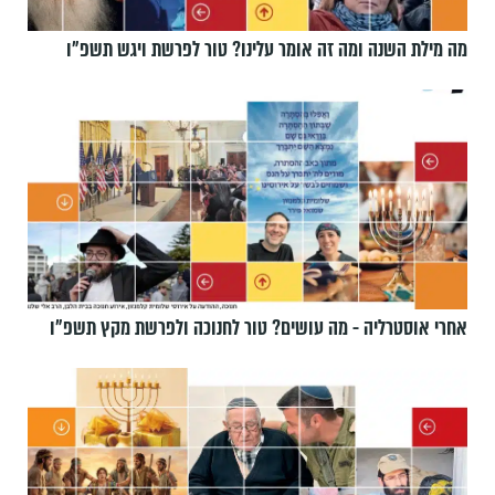
מה מילת השנה ומה זה אומר עלינו? טור לפרשת ויגש תשפ״ו
אחרי אוסטרליה - מה עושים? טור לחנוכה ולפרשת מקץ תשפ״ו