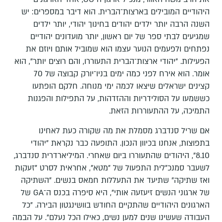
היהודיים המובילים בארצות־הברית. הוא דיבר במספרים: יש
השנה הרבה יותר ילדים יהודים בחינוך יהודי, יותר ילדים
שמגיעים לבתי ספר של יום ראשון, יותר מועדונים יהודיים
נפתחים ולפעמים הנוער עצמו הוא שמוביל אותם ויוזם את
הפעילות. "יהודי ארצות־הברית התעוררו, והם רוצים יותר", הוא
אומר. הוא אירח לפני כמה ימים בניו־יורק קבוצה של 70
קצינים ישראלים שיצאו לכמה ימי מנוחה. חלקם הופתעו
כששמעו על הסולידריות וההזדהות, על התפילות והפגנות
התמיכה, על ההתעוררות הזאת.
אם שריל סנדברג מסמלת את מה שקורה כעת לאחינו
בתפוצות, אנחנו בכיוון הנכון. התופעה כבר נקראת "יהודי
8.10", היהודים שהתעוררו ביום שאחרי. המיליארדרית סנדברג,
לשעבר סמנכ"לית התפעול של "מטא", אחראית לסרט "זעקות
ואז שתיקה" שתיעד את התעללות חמאס בנשים. "השתיקה
של ארגוני הנשים זיעזעה אותי", היא סיפרה בכנס ה־GA של
הארגונים היהודיים שהתקיים החודש בוושינגטון הבירה. "כל
העבודה שעשינו שנים למען נשים, כאילו הכל נעלם". על הבמה