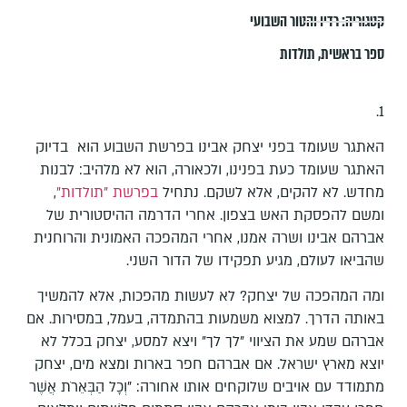
קטגוריה:
רדיו והטור השבועי
ספר בראשית
,
תולדות
1.
האתגר שעומד בפני יצחק אבינו בפרשת השבוע הוא בדיוק
האתגר שעומד כעת בפנינו, ולכאורה, הוא לא מלהיב: לבנות
מחדש. לא להקים, אלא לשקם. נתחיל
בפרשת "תולדות"
,
ומשם להפסקת האש בצפון. אחרי הדרמה ההיסטורית של
אברהם אבינו ושרה אמנו, אחרי המהפכה האמונית והרוחנית
שהביאו לעולם, מגיע תפקידו של הדור השני.
ומה המהפכה של יצחק? לא לעשות מהפכות, אלא להמשיך
באותה הדרך. למצוא משמעות בהתמדה, בעמל, במסירות. אם
אברהם שמע את הציווי "לך לך" ויצא למסע, יצחק בכלל לא
יוצא מארץ ישראל. אם אברהם חפר בארות ומצא מים, יצחק
מתמודד עם אויבים שלוקחים אותו אחורה: "וְכָל הַבְּאֵרֹת אֲשֶׁר