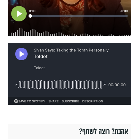
אהבת? רוצה לשתף?