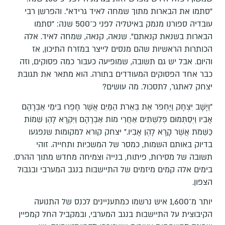
"סתמו את הבארות מתוך שמחה לאיד גרידא". והפרשן רבי
עובדיה ספורנו מנמק באיטליה לפני כ־500 שנה: "סתמו
הבארות בשנאת קנאתם". שנאה, קנאה, שמחה לאיד. אלה
הכותרות הראשיות שהם מנסים לייצר במזרח התיכון, אז
והיום. אבל יש גם תשובה, שמופיעה כעבור כמה פסוקים, וזה
כבר אחד הפסוקים המעודדים בתורה. הוא מתאר את תגובת
יצחק לאתגר, לתסכול. מה עושים?
"וַיָּשָׁב יִצְחָק וַיַּחְפֹּר אֶת בְּאֵרֹת הַמַּיִם אֲשֶׁר חָפְרוּ בִּימֵי אַבְרָהָם
אָבִיו וַיְסַתְּמוּם פְּלִשְׁתִּים אַחֲרֵי מוֹת אַבְרָהָם וַיִּקְרָא לָהֶן שֵׁמוֹת
כַּשֵּׁמֹת אֲשֶׁר קָרָא לָהֶן אָבִיו." יצחק קורא למקומות שנפגעו
בדיוק באותם השמות, כמסר של המשכיות ותחייה. זוהי
תשובה של מסירות, פיתוח, בנייה וצמיחה מחדש מתוך ההרס.
בימים אלה קמים מיזמים של התיישבות בנגב המערבי ובגבול
הצפון.
יותר מ־1,600 איש נרשמו כמתעניינים לכנס של התנועה
הקיבוצית על התיישבות בנגב המערבי, ובמקביל החל קמפיין