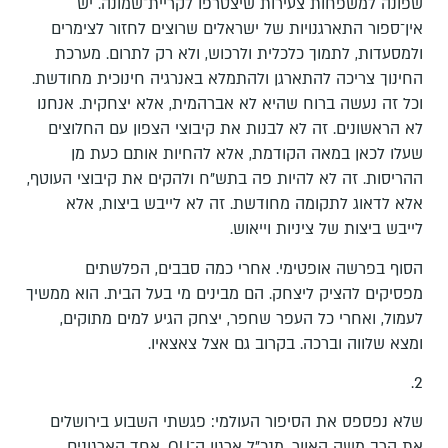
שפונה למשפחות צעירות שיצטרפו לקריית־שמונה. יש
אין־ספור התארגנויות של ישראלים שרוצים לחזור לצימרים
ולמסעדות, לתמוך כלכלית ולרכוש, ולא רק לתרום. מערכת
החינוך צריכה להתארגן ולהתמלא באנרגיה חינוכית מחודשת.
וכל זה נעשה ברוח שהיא לא אברהמית, אלא יצחקית. אנחנו
לא הראשונים. זה לא לבנות את קיבוצי הצפון עם החלוצים
שעלו לכאן במאה הקודמת, אלא להחיות אותם כעת מן
ההריסות. זה לא להיות פה בתש"ח ולהקים את קיבוצי העוטף,
אלא לדאוג לתקומה מחודשת. זה לא לייבש ביצות, אלא
לייבש ביצות של ציניות וייאוש.
הסוף בפרשה אופטימי. אחרי כמה סבבים, הפלשתים
מפסיקים להציק ליצחק. הם מבינים מי בעל הבית. הוא ממשיך
לעמול, ואחרי כל העפר שחפר, יצחק הגיע למים מתוקים,
ומצא שלווה וברכה. בקרוב גם אצל צאצאיו.
2.
שלא נפספס את הסיפור העולמי: פגשתי השבוע בירושלים
את הרב משה האוור, מנכ"ל ארגון ה־OU, אחד הארגונים