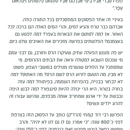
חָפְרוּ עַבְדֵי אָבִיו בִּימֵי אַבְרָהָם אָבִיו סִתְּמוּם פְּלִשְׁתִּים וַיְמַלְאוּם
עָפָר."
בעיניי זה אחד הפסוקים המתסכלים בכל התורה כולה.
אברהם כבר טרח והגיע למים, והרי המים האלה הם ברכה לכל
האזור. אז למה לסתום את הבארות בעפר? למה לפגוע גם
בעצמכם? הפלשתים בפרשה מזכירים את האויבים שלנו כיום.
יש פה מנגנון הפעלה עתיק שעיקרו הרס וחורבן, גם לבני עמם.
מי שנכנס השבוע למטולה וראה את הבתים ההרוסים, מי
שמסתכל על הלולים שנשרפו מטילים במושבי הצפון, פשוט
לא מבין. מה הטעם לזרוע הרס לשם הרס? מה האתוס? למה
לא לבחור בבנייה, בהפרחת השממה, בפיתוח? למה עזה
בחרה בטרור, היא הרי יכולה להיות סינגפור? למה לבנון היפה
נכבשת על ידי ארגון שמחריב אותה מבפנים, שהישג עבורו זה
להרוג ילדים ונשים?
הפרשן רבי דוד קמחי (הרד"ק) כותב על הפסוק הזה בצרפת
לפני כ־800 שנה: "כי אמרו: גם לו גם לנו לא יהיה". והרב
שמשון רפאל הירש מפרש זאת בגרמניה לפני כ־150 שנה: