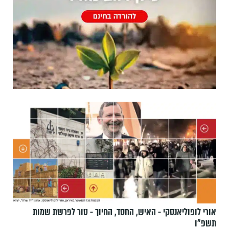
אורי לופוליאנסקי - האיש, החסד, החיוך - טור לפרשת שמות
תשפ״ו