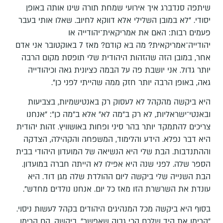
שיתפה סנדברג איך אירועי שמחת תורה שינו אותה באופן
יסודי. "לא במובן השלילי אלא דווקא לחיוב. שאלו אותי בעבר
פעמים רבות: האם את אמריקאית־יהודייה או
יהודייה־אמריקאית? מה בא קודם? מאז 7 באוקטובר אני אדם
אחר, במובן הזה שהזהות היהודית שלי תופסת מקום הרבה
יותר גדול. אני יושבת פה על הבמה כציונית גאה וכיהודייה
גאה, באופן הרבה יותר חזק ממה שהייתי לפני כן".
היא ביקשה מהקהל לא לעסוק רק באנטישמיות, בצביעות
ובאנטי־ישראליות, לא רק ב"מה לא" אלא ב"מה כן": "אנחנו
צריכים להתמקד יותר בהר סיני ופחות באושוויץ. זהות יהודית
היא דבר נפלא. הידע והלימוד, המשפחה והקהילה, הצדקה
וההתנדבות. הבת שלי היא הנשיאה של המועדון היהודי בבית
הספר שלה. לפני שנה היא אפילו לא הייתה חברה במועדון.
הבת השנייה שלי ביקשה ליום ההולדת שלה מגן דוד. היא
עונדת את השרשרת הזו מאז כל יום. אנחנו נולדים מחדש".
בסוף היא ביקשה מכל המנהיגים היהודים בקהל לעשות ניסוי.
"הרימו את היד שלכם הכי גבוה שאפשר", ביקשה. הם הרימו