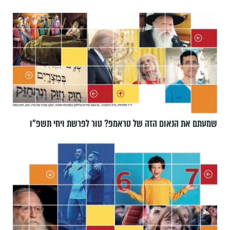
שמעתם את הנאום הזה של טראמפ? טור לפרשת ויחי תשפ״ו