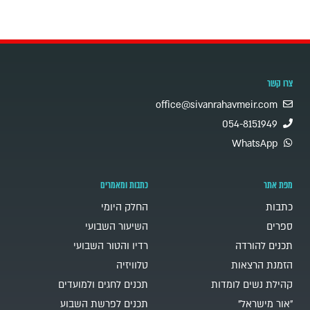
צרו קשר
office@sivanrahavmeir.com
054-8151949
WhatsApp
מפת אתר
כתבות ומאמרים
כתבות
החלק היומי
ספרים
השיעור השבועי
תכנים להורדה
רדיו והטור השבועי
הזמנת הרצאות
טלוויזיה
קהילת נשים לומדות
תכנים לחגים ולמועדים
"אור מישראל"
תכנים לפרשת השבוע