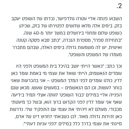
2.
השבוע פנתה אליי עטרה גולדפישר, נכדתו של השופט יעקב
בזק. בימים אלה מלאו שלושים לפטירתו של בזק, שכיהן
כשופט שלום ומחוזי בירושלים במשך יותר מ-40 שנה.
"בתחילת ספרו", מספרת הנכדה, "כתב סבא פסקה קטנה
ואישית. יש לה משמעות גדולה בימים האלה, שבהם מתברר
מעמדו של המשפט והשופט".
וכך כתב: "כאשר הייתי יושב בהיכל בית המשפט ולפני היו
עומדים הנאשמים, הייתי שואל את עצמי מי באמת עומד כאן
לדין. כולנו עומדים לפני המלך המשפט – אני בהכרעות שאני
בוחר לעשות, וכן הם הנאשמים – במעשים שעשו. מכאן שגם
הפנייה אליי במילים 'כבוד השופט' לוותה אצלי תמיד בידיעה
שאף אני עומד לדין לפני הקדוש ברוך הוא, ובשל כך מיעטתי
מכבודי. מעולם לא זיהיתי את עצמי עם התפקיד שלי. נדרשת
כאן זהירות גדולה מאוד. לכן כשבאתי לחרוץ דינו של אדם,
סייגתי את עצמי בדרך כלל במילים 'לפני עניות דעתי'".