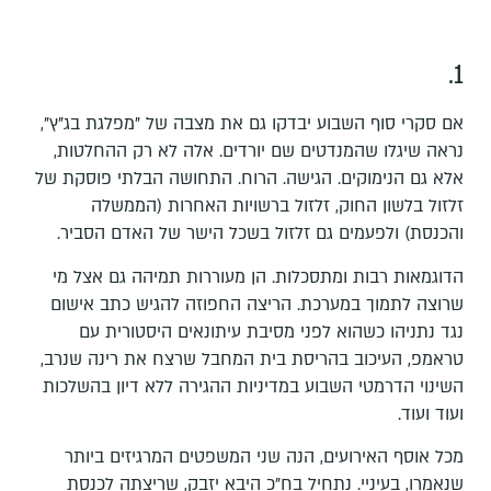
1.
אם סקרי סוף השבוע יבדקו גם את מצבה של "מפלגת בג"ץ",
נראה שיגלו שהמנדטים שם יורדים. אלה לא רק ההחלטות,
אלא גם הנימוקים. הגישה. הרוח. התחושה הבלתי פוסקת של
זלזול בלשון החוק, זלזול ברשויות האחרות (הממשלה
והכנסת) ולפעמים גם זלזול בשכל הישר של האדם הסביר.
הדוגמאות רבות ומתסכלות. הן מעוררות תמיהה גם אצל מי
שרוצה לתמוך במערכת. הריצה החפוזה להגיש כתב אישום
נגד נתניהו כשהוא לפני מסיבת עיתונאים היסטורית עם
טראמפ, העיכוב בהריסת בית המחבל שרצח את רינה שנרב,
השינוי הדרמטי השבוע במדיניות ההגירה ללא דיון בהשלכות
ועוד ועוד.
מכל אוסף האירועים, הנה שני המשפטים המרגיזים ביותר
שנאמרו, בעיניי. נתחיל בח"כ היבא יזבק, שריצתה לכנסת