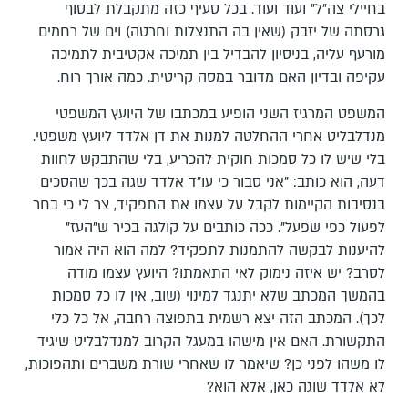
בחיילי צה"ל" ועוד ועוד. בכל סעיף כזה מתקבלת לבסוף
גרסתה של יזבק (שאין בה התנצלות וחרטה) וים של רחמים
מורעף עליה, בניסיון להבדיל בין תמיכה אקטיבית לתמיכה
עקיפה ובדיון האם מדובר במסה קריטית. כמה אורך רוח.
המשפט המרגיז השני הופיע במכתבו של היועץ המשפטי
מנדלבליט אחרי ההחלטה למנות את דן אלדד ליועץ משפטי.
בלי שיש לו כל סמכות חוקית להכריע, בלי שהתבקש לחוות
דעה, הוא כותב: "אני סבור כי עו"ד אלדד שגה בכך שהסכים
בנסיבות הקיימות לקבל על עצמו את התפקיד, צר לי כי בחר
לפעול כפי שפעל". ככה כותבים על קולגה בכיר ש"העז"
להיענות לבקשה להתמנות לתפקיד? למה הוא היה אמור
לסרב? יש איזה נימוק לאי התאמתו? היועץ עצמו מודה
בהמשך המכתב שלא יתנגד למינוי (שוב, אין לו כל סמכות
לכך). המכתב הזה יצא רשמית בתפוצה רחבה, אל כל כלי
התקשורת. האם אין מישהו במעגל הקרוב למנדלבליט שיגיד
לו משהו לפני כן? שיאמר לו שאחרי שורת משברים ותהפוכות,
לא אלדד שוגה כאן, אלא הוא?