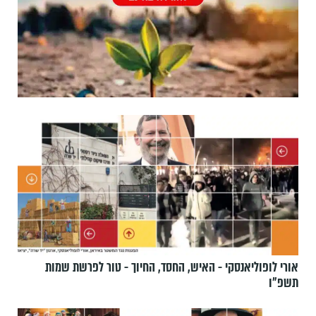
אורי לופוליאנסקי - האיש, החסד, החיוך - טור לפרשת שמות
תשפ״ו