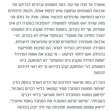
אושרה על חודו של קול. כמה פשוטים וברורים דבריהם של
ארבעת השופטים שחשבו שיש לפסול אותה, ולכמה פלפולים
נדרשו החמישה שהחליטו להכשיר אותה. עולה על כולם מני
מזוז, שהיה יועץ משפטי לממשלה: "הנסיבות במקרה דנן אינן
עומדות, אף לא בקירוב, באמות המידה שקבע בית המשפט
לצורך פסילה של מועמד". הבנתם? אפילו לא בקירוב. הרי
ארבעה מעמיתיך המלומדים סבורים שההערצה לרוצחים,
הסגידה למחבלים, העידוד לטרור, הם נסיבות מספיקות
בהחלט. ואם לחזור לציטוט – מי קובע את אמות המידה?
"אמות המידה שקבע בית המשפט". לא המחוקק, בית
המשפט. הרי המחוקק קבע בפירוש מי לא ראוי להיכנס
לכנסת.
הנה רק כמה מראשי הפרקים של הדיון הארוך בפסק הדין:
"שיתוף תמונות המחבל סמיר קונטאר בליווי דברים בשבחו",
"פרסום תמונת המחבלת דלאל מוגראבי בליווי דברים
בשבחה", "שיתוף סרטון המשבח את המחבל באסל אלערג'",
"ריאיון שממנו משתמעת תמיכתה של ח"כ יזבק בפגיעה