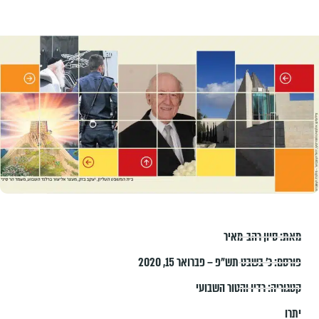
מאת:
סיון רהב-מאיר
פורסם:
כ׳ בשבט תש״פ – פברואר 15, 2020
קטגוריה:
רדיו והטור השבועי
יתרו