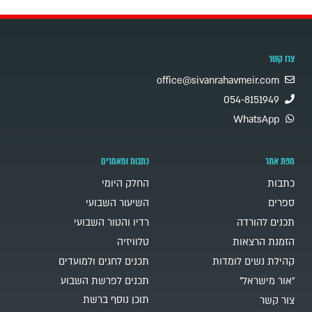
צרו קשר
office@sivanrahavmeir.com
054-8151949
WhatsApp
מפת אתר
כתבות ומאמרים
כתבות
החלק היומי
ספרים
השיעור השבועי
תכנים להורדה
רדיו והטור השבועי
הזמנת הרצאות
טלוויזיה
קהילת נשים לומדות
תכנים לחגים ולמועדים
"אור מישראל"
תכנים לפרשת השבוע
תוכן נוסף ברשת
צור קשר