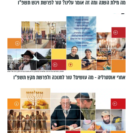
מה מילת השנה ומה זה אומר עלינו? טור לפרשת ויגש תשפ״ו
אחרי אוסטרליה - מה עושים? טור לחנוכה ולפרשת מקץ תשפ״ו