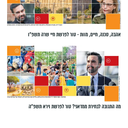
אהבה, סכנה, חיים, מוות - טור לפרשת חיי שרה תשפ"ו
מה התגובה לבחירת ממדאני? טור לפרשת וירא תשפ"ה