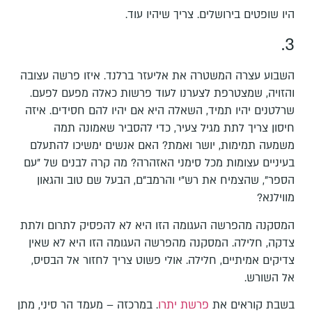
היו שופטים בירושלים. צריך שיהיו עוד.
3.
השבוע עצרה המשטרה את אליעזר ברלנד. איזו פרשה עצובה
והזויה, שמצטרפת לצערנו לעוד פרשות כאלה מפעם לפעם.
שרלטנים יהיו תמיד, השאלה היא אם יהיו להם חסידים. איזה
חיסון צריך לתת מגיל צעיר, כדי להסביר שאמונה תמה
משמעה תמימות, יושר ואמת? האם אנשים ימשיכו להתעלם
בעיניים עצומות מכל סימני האזהרה? מה קרה לבנים של "עם
הספר", שהצמיח את רש"י והרמב"ם, הבעל שם טוב והגאון
מווילנא?
המסקנה מהפרשה העגומה הזו היא לא להפסיק לתרום ולתת
צדקה, חלילה. המסקנה מהפרשה העגומה הזו היא לא שאין
צדיקים אמיתיים, חלילה. אולי פשוט צריך לחזור אל הבסיס,
אל השורש.
בשבת קוראים את
פרשת יתרו
. במרכזה – מעמד הר סיני, מתן