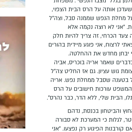
מן בגלל "מצבו הנפשי". משפחת
עדכן אותה על הרס הבית הצפוי,
על מחלת הנפש שממנה סבל, וצה"ל
. "אני לא רוצה נקמה אלא
 צעד הכרחי, זה צריך להיות חלק
תי לרצוח, אני פוגע מיידית בהורים
כי יבחן מחדש את ההחלטה.
דברים שאמר אריה בוכריס, אביה
מת גוש עציון. גם אז החליט צה"ל
 בטענה שסבל ממחלת נפש. אריה
והמשפט עורכות חישובים על הרס
לו, הבית שלי, ללא הדר, כבר נהרס".
החוץ והביטחון בכנסת, נדהם
כטר, לגלות כי המערכת לא סבורה
קורבנות הפיגוע רק נפצעו. "אני