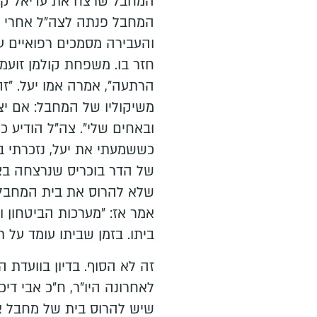
המחבל שרצח את עדיאל קול
המחבל פנתה לצה"ל אחרי ש
והעבירה מסמכים רפואיים 
חזר בו. משפחת קולמן זועמת
הרתעה", אמרה אמו יעל. "זה
משיקוליו של המחבל: אם יצא
ובאחים שלי". צה"ל הודיע 
כששמעתי את יעל, נזכרתי ב
של הדר בוכריס שנרצחה בצו
שלא להרוס את בית המחבל
אמר אז: "מערכות הביטחון 
ביתו. בזמן שביתו עומד על ת
זה לא הסוף. בדיון בוועדת 
לאחרונה היו"ר, ח"כ אבי די
שיש להרוס בית של מחבל אם 