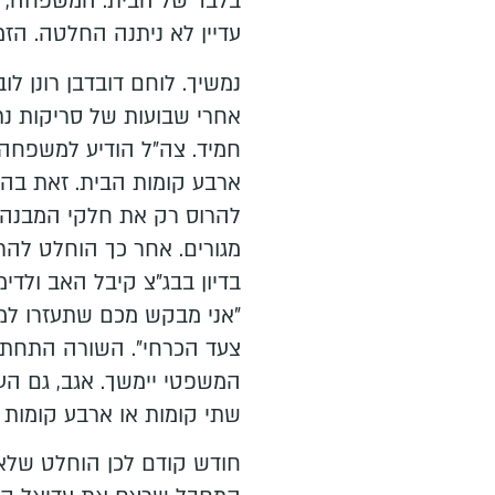
בלבד של הבית. המשפחה, כמ
עדיין לא ניתנה החלטה. הזמ
נמשיך. לוחם דובדבן רונן ל
אחרי שבועות של סריקות נ
חמיד. צה"ל הודיע למשפחה 
ארבע קומות הבית. זאת בהת
להרוס רק את חלקי המבנה 
מגורים. אחר כך הוחלט להרח
בדיון בבג"צ קיבל האב ולדימ
"אני מבקש מכם שתעזרו למ
צעד הכרחי". השורה התחתונ
המשפטי יימשך. אגב, גם הענ
שתי קומות או ארבע קומות 
חודש קודם לכן הוחלט שלא