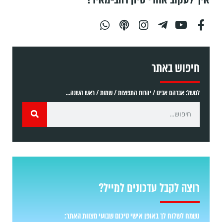
חיפוש באתר
למשל: אברהם אבינו / יהדות התפוצות / שמות / ראש השנה...
רוצה לקבל עדכונים למייל?
נשמח לשלוח לך באופן אישי סיכום שבועי מצוות האתר: