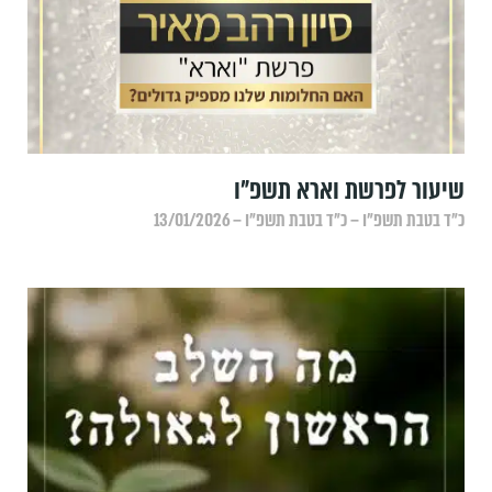
שיעור לפרשת וארא תשפ"ו
כ״ד בטבת תשפ״ו – כ״ד בטבת תשפ״ו – 13/01/2026