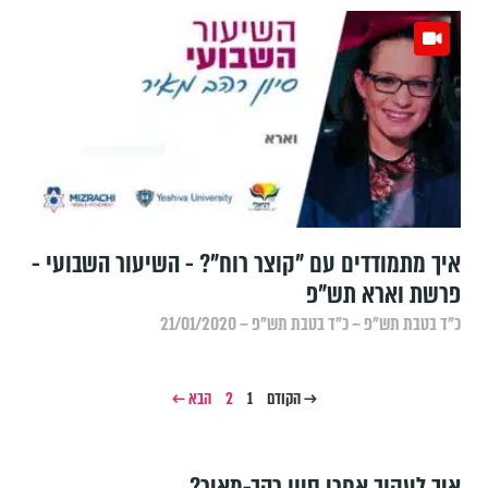
איך מתמודדים עם "קוצר רוח"? - השיעור השבועי -
פרשת וארא תש"פ
כ״ד בטבת תש״פ – כ״ד בטבת תש״פ – 21/01/2020
→ הקודם
1
2
הבא ←
איך לעקוב אחרי סיון רהב-מאיר?