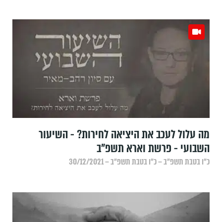
מה עלול לעכב את היציאה לחירות? - השיעור
השבועי - פרשת וארא תשפ"ב
כ״ו בטבת תשפ״ב – כ״ו בטבת תשפ״ב – 30/12/2021