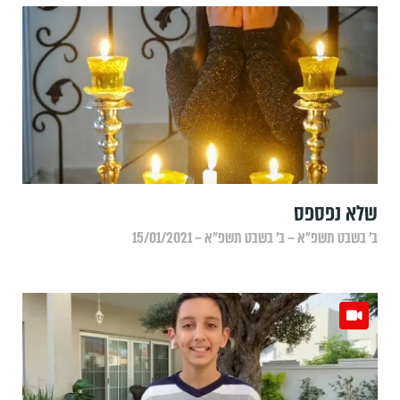
שלא נפספס
ב׳ בשבט תשפ״א – ב׳ בשבט תשפ״א – 15/01/2021