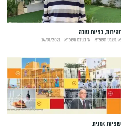
זהירות, כפיות טובה
א׳ בשבט תשפ״א – א׳ בשבט תשפ״א – 14/01/2021
שפיות זמנית