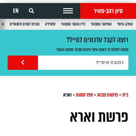
סיון רהב-מאיר
EN
החלק היומי
השיעור השבועי
רדיו והטור השבועי
טלוויזיה
תכנים לחגים ולמועדים
תכנ
רוצה לקבל עדכונים למייל?
נשמח לשלוח לך באופן אישי סיכום שבועי מצוות האתר:
בית
»
פרשות שבוע
»
ספר שמות
»
וארא
פרשת וארא