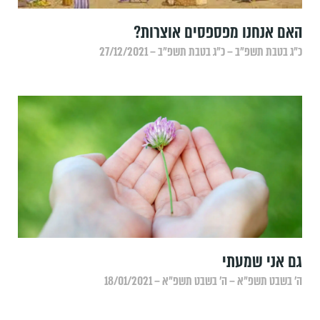
האם אנחנו מפספסים אוצרות?
כ״ג בטבת תשפ״ב – כ״ג בטבת תשפ״ב – 27/12/2021
גם אני שמעתי
ה׳ בשבט תשפ״א – ה׳ בשבט תשפ״א – 18/01/2021