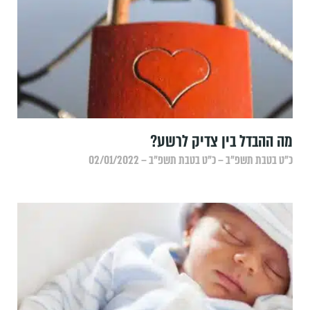
מה ההבדל בין צדיק לרשע?
כ״ט בטבת תשפ״ב – כ״ט בטבת תשפ״ב – 02/01/2022