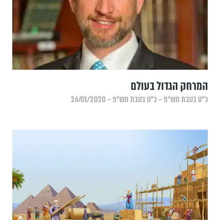
המרחק הגדול בעולם
כ״ט בטבת תש״פ – כ״ט בטבת תש״פ – 26/01/2020