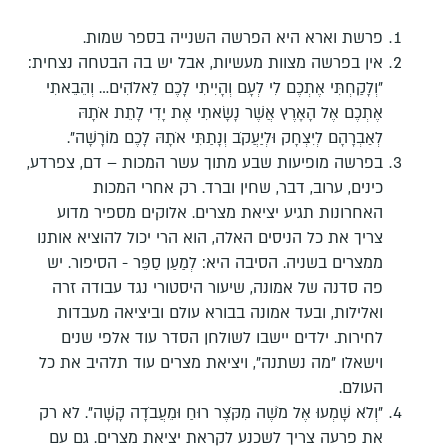
פרשת וארא היא הפרשה השנייה בספר שמות.
אין בפרשה מצוות מעשיות,
אבל יש בה הבטחה נצחית:
"וְלָקַחְתִּי אֶתְכֶם לִי לְעָם וְהָיִיתִי לָכֶם לֵאלֹהִים… וְהֵבֵאתִי
אֶתְכֶם אֶל הָאָרֶץ אֲשֶׁר נָשָׂאתִי אֶת יָדִי לָתֵת אֹתָהּ
לְאַבְרָהָם לְיִצְחָק וּלְיַעֲקֹב וְנָתַתִּי אֹתָהּ לָכֶם מוֹרָשָׁה".
בפרשה מופיעות שבע מתוך עשר המכות – דם, צפרדע,
כינים, ערוב, דבר, שחין וברד. רק אחרי המכות
האחרונות תגיע יציאת מצרים
. אלוקים מספיר מדוע
צריך את כל הניסים האלה, הוא הרי יכול להוציא אותנו
ממצרים בשניה. הסיבה היא: לְמַעַן סַפֵּר - הסיפור. יש
פה סדנה של אמונה, שיעור היסטורי נגד עבודה זרה
ואלילות, ובעד אמונה בבורא עולם וביציאה מעבדות
לחירות. ילדים יישבו לשולחן הסדר עוד אלפי שנים
וישאלו "מה נשתנה", ויציאת מצרים עוד תלהיב את כל
העולם
.
"וְלֹא שָׁמְעוּ אֶל מֹשֶׁה מִקֹּצֶר רוּחַ וּמֵעֲבֹדָה קָשָׁה". לא רק
את פרעה צריך לשכנע לקראת יציאת מצרים. גם עם