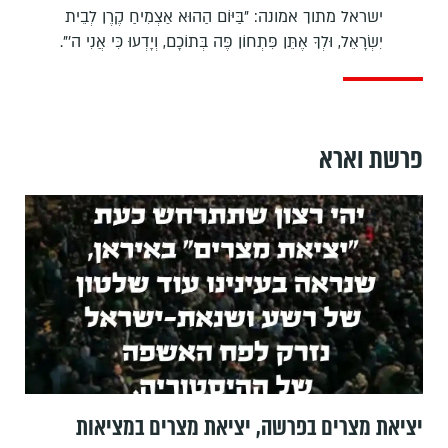
ישראל מתוך אמונה: "בַּיּוֹם הַהוּא אַצְמִיחַ קֶרֶן לְבֵית
יִשְׂרָאֵל, וּלְךָ אֶתֵּן פִּתְחוֹן פֶּה בְּתוֹכָם, וְיָדְעוּ כִּי אֲנִי ה'".
פרשת וארא
יציאת מצרים בפרשה, יציאת מצרים במציאות