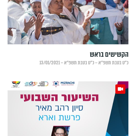
הקשישים בראש
כ״ט בטבת תשפ״א – כ״ט בטבת תשפ״א – 13/01/2021