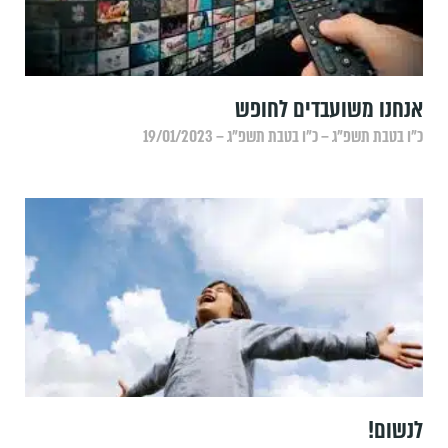
אנחנו משועבדים לחופש
כ״ו בטבת תשפ״ג – כ״ו בטבת תשפ״ג – 19/01/2023
לנשום!