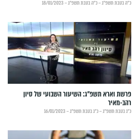
כ״ה בטבת תשפ״ג – כ״ה בטבת תשפ״ג – 18/01/2023
פרשת וארא תשפ"ג: השיעור השבועי של סיון
רהב-מאיר
כ״ג בטבת תשפ״ג – כ״ג בטבת תשפ״ג – 16/01/2023