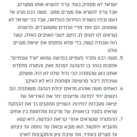
ישראל לא מספיק בשל. צריך להוציא אותו ממצרים,
אבל צריך להוציא את מצרים ממנו. משה רבנו מגיע אל
העם ובפיו בשורת החירות הנפלאה, אבל בני ישראל לא
שומעים. הם יותר מדיי טרודים ומשועבדים. פרשנינו
קוראים לנו לשים לב היטב לשני האויבים האלה, קוצר
רוח ועבודה קשה, כדי שלא נפספס את יציאת מצרים
שלנו.
משה רבנו מזכיר פעמיים בפרשה שהוא "ערל שפתיים".
אלוקים בוחר בו להנהגה למרות זאת, והתורה מלמדת
אותנו כאן שהמנהיג הכי גדול שלנו לא היה מושלם,
ושיכולת דיבור מרשימה וסוחפת היא לא העיקר.
האחים משה ואהרון מראים יכולת הנהגה משותפת. הם
ניגשים יחד לפרעה ומייצגים יחד את האידיאל של
יציאה מעבדות לחירות. השניים מתקנים כך את הקלקול
שראינו בספר בראשית, של מריבות ומלחמות בין אחים.
ההפטרה שקוראים אחרי קריאת הפרשה, היא קטע
מהנביא יחזקאל. הוא מנבא נבואה של נחמה על ניצחון
על מצרים בעתיד, ועל שיבת ציון והתקבצות לארץ