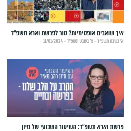
איך שואבים אופטימיות? טור לפרשת וארא תשפ"ד
א׳ בשבט תשפ״ד – א׳ בשבט תשפ״ד – 11/01/2024
פרשת וארא תשפ"ד: השיעור השבועי של סיון