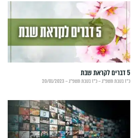
5 דברים לקראת שבת
כ״ז בטבת תשפ״ג – כ״ז בטבת תשפ״ג – 20/01/2023