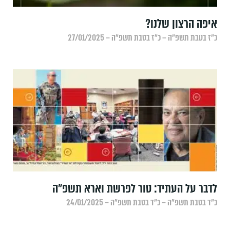
איפה הרצון שלנו?
כ״ז בטבת תשפ״ה – כ״ז בטבת תשפ״ה – 27/01/2025
לדבר על העתיד: טור לפרשת וארא תשפ"ה
כ״ד בטבת תשפ״ה – כ״ד בטבת תשפ״ה – 24/01/2025