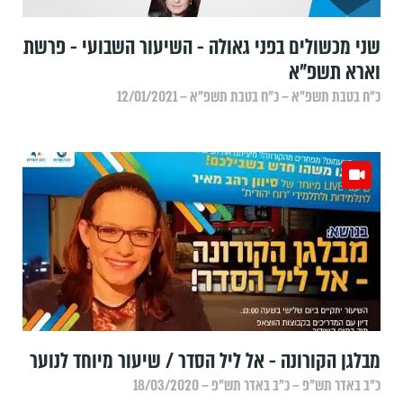
שני מכשולים בפני גאולה - השיעור השבועי - פרשת
וארא תשפ"א
כ״ח בטבת תשפ״א – כ״ח בטבת תשפ״א – 12/01/2021
מבלגן הקורונה - אל ליל הסדר / שיעור מיוחד לנוער
כ״ב באדר תש״פ – כ״ב באדר תש״פ – 18/03/2020