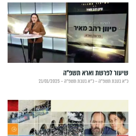
שיעור לפרשת וארא תשפ"ה
כ״א בטבת תשפ״ה – כ״א בטבת תשפ״ה – 21/01/2025