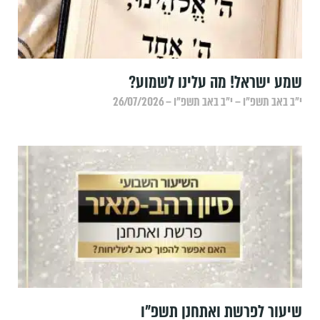
שמע ישראל! מה עלינו לשמוע?
י״ב באב תשפ״ו – י״ב באב תשפ״ו – 26/07/2026
שיעור לפרשת ואתחנן תשפ"ו