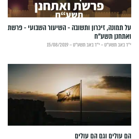
על תמונה, זיכרון ותשובה - השיעור השבועי - פרשת
ואתחנן תשע"ח
י״ד באב תשע״ט – י״ד באב תשע״ט – 15/08/2019
הם עולים וגם הם עולים