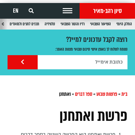
סיון רהב-מאיר
EN
החלק היומי
השיעור השבועי
רדיו והטור השבועי
טלוויזיה
תכנים לחגים ולמועדים
תכנ
רוצה לקבל עדכונים למייל?
נשמח לשלוח לך באופן אישי סיכום שבועי מצוות האתר:
בית
»
פרשות שבוע
»
ספר דברים
»
ואתחנן
פרשת ואתחנן
פרשת ואתחנן היא הפרשה השנייה בספר דברים.