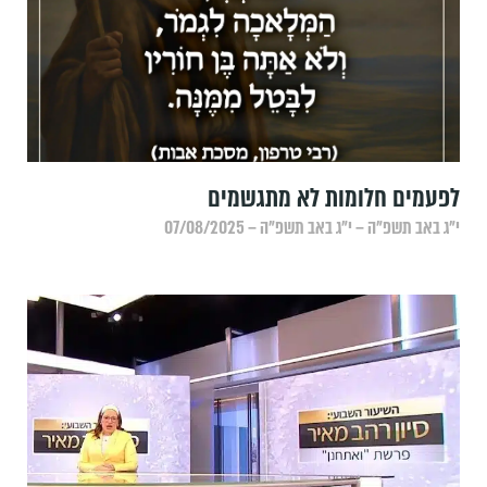
לפעמים חלומות לא מתגשמים
י״ג באב תשפ״ה – י״ג באב תשפ״ה – 07/08/2025