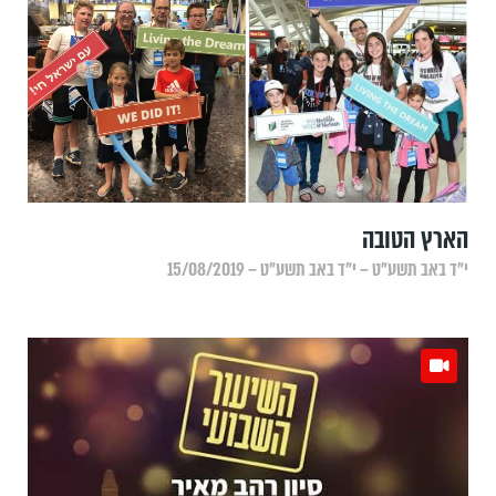
הארץ הטובה
י״ד באב תשע״ט – י״ד באב תשע״ט – 15/08/2019