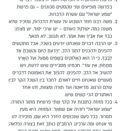
בפרשה מופיעים שני טקסטים מכוננים – גם פרשת
"שמע ישראל" וגם עשרת הדברות.
משה רבנו חוזר השבוע על עשרת הדברות, ומזכיר שלא
משנה כמה יטולטל העולם – יש ערכי יסוד, יש מצפן:
כבד את אביך ואת אמך, לא תגנוב, לא תנאף.
יש הרבה דברים שאנחנו יודעים בשכל, אבל מתקשים
להפנים ולהכניס לתוך הלב. "וְיָדַעְתָּ הַיּוֹם וַהֲשֵׁבֹתָ אֶל
לְבָבֶךָ, כִּי ה' הוּא הָאֱלֹוקים בַּשָּׁמַיִם מִמַּעַל וְעַל הָאָרֶץ
מִתָּחַת, אֵין עוֹד". חכמינו מסבירים שיש לדעת, ויש
להשיב אל הלב. להפנים. להפוך את האמונות לדברים
מעשיים שאנחנו חיים לאורם. לחבר בין השכל הקר לבין
עולם הרגש. מדיאטה ועד תורה ומצוות, זהו אחד
האתגרים הכי קשים שיש.
בכל מזוזה כתובות על קלף שתי פרשיות מתוך התורה:
"שמע ישראל" ו"והיה אם שמוע". המזוזה היא מעין
תמרור. בכל פעם שנכנסים לחדר היא שם, מזכירה לנו
מי אנחנו ומה ערכינו. הרמב"ם כותב זאת בצורה נפלאה: