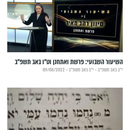
השיעור השבועי: פרשת ואתחנן וט"ו באב תשפ"ב
י״ב באב תשפ״ב – י״ב באב תשפ״ב – 09/08/2022