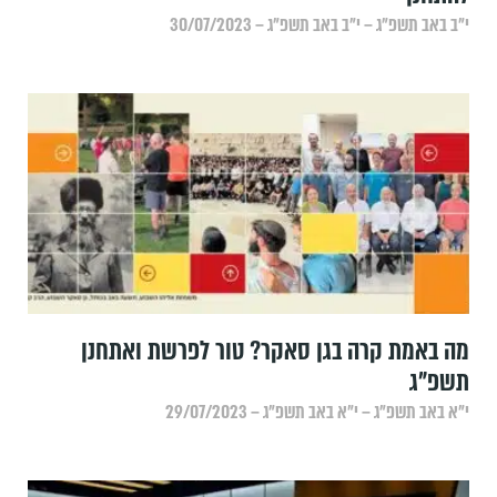
י״ב באב תשפ״ג – י״ב באב תשפ״ג – 30/07/2023
מה באמת קרה בגן סאקר? טור לפרשת ואתחנן
תשפ"ג
י״א באב תשפ״ג – י״א באב תשפ״ג – 29/07/2023