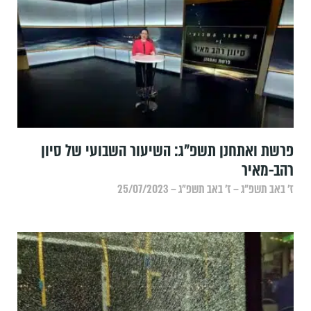
פרשת ואתחנן תשפ"ג: השיעור השבועי של סיון
רהב-מאיר
ז׳ באב תשפ״ג – ז׳ באב תשפ״ג – 25/07/2023