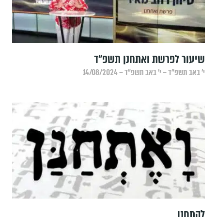
שיעור לפרשת ואתחנן תשפ"ד
י׳ באב תשפ״ד – י׳ באב תשפ״ד – 14/08/2024
להתחנן