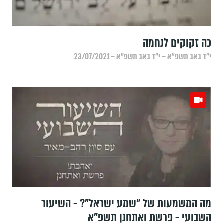
כה זקוקים לנחמה
י״ד באב תשפ״א – י״ד באב תשפ״א – 23/07/2021
מה המשמעות של "שמע ישראל"? - השיעור
השבועי - פרשת ואתחנן תשפ"א