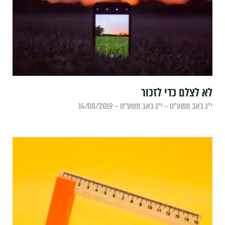
לא לצלם כדי לזכור
י״ג באב תשע״ט – י״ג באב תשע״ט – 14/08/2019