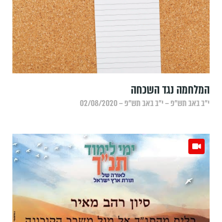
המלחמה נגד השכחה
י״ב באב תש״פ – י״ב באב תש״פ – 02/08/2020