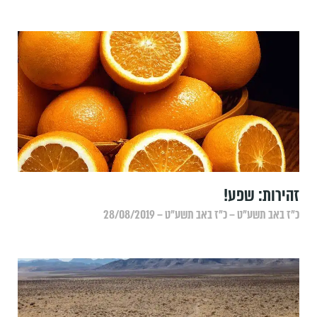
זהירות: שפע!
כ״ז באב תשע״ט – כ״ז באב תשע״ט – 28/08/2019