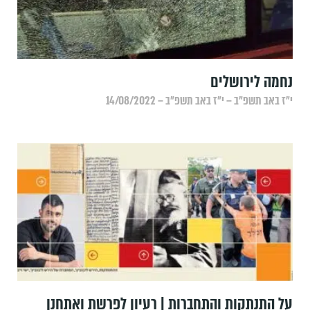
נחמה לירושלים
י״ז באב תשפ״ב – י״ז באב תשפ״ב – 14/08/2022
על התנתקות והתחברות | רעיון לפרשת ואתחנן