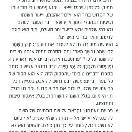
"חייב אדם להיזהר במזוזה, מפני שהיא חובת הכול
תמיד, וכל זמן שיכנס וייצא – יפגע (יפגוש) בייחוד שמו
של הקדוש ברוך הוא, ויזכור אהבתו, וייעור משנתו
ושיגיותיו בהבלי הזמן, וידע שאין דבר העומד לעולם
ולעולמי עולמים אלא ידיעת צור העולם, ומיד הוא חוזר
לדעתו, והולך בדרכי מישרים".
הפרשה מזכירה לנו לא לשכוח את העיקר: "רַק הִשָּׁמֶר
לְךָ וּשְׁמֹר נַפְשְׁךָ מְאֹד". ומהי הסכנה ממנה אנחנו חייבים
להישמר כל כך? "פֶּן תִּשְׁכַּח אֶת הַדְּבָרִים אֲשֶׁר רָאוּ עֵינֶיךָ,
וּפֶן יָסוּרוּ מִלְּבָבְךָ כֹּל יְמֵי חַיֶּיךָ". הרב נתנאל אלישיב כותב
בספרו "דברים טובים" שהפסוק הזה הוא-הוא הסוד של
כל ספר דברים: משה רבנו נחוש להיאבק בנטייה הכל
כך אנושית שלנו, לשכוח את מה שקדוש ויקר לנו בגלל
חיי היומיום, בגלל השגרה השוחקת, בגלל אינסוף סיבות
ותירוצים.
פרשת "ואתחנן" נקראת על שם התחינה של משה
להיכנס לארץ ישראל – תחינה שלא נענית. "אף פעם
לא נשיג הכול", כותב על כך חנן פורת. "והמסר הוא לא