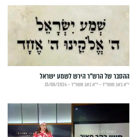
ההסבר של הרש"ר הירש לשמע ישראל
י״א באב תשפ״ד – י״א באב תשפ״ד – 15/08/2024