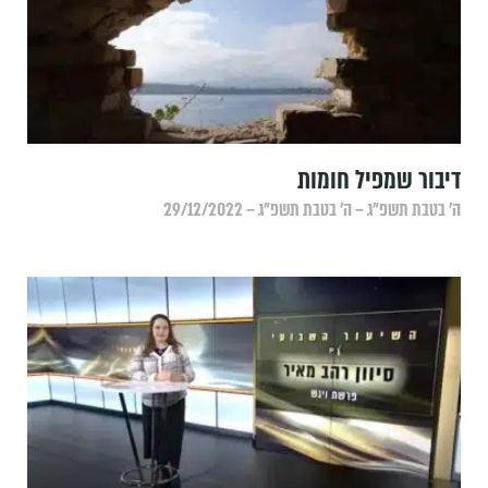
‏דיבור שמפיל חומות
ה׳ בטבת תשפ״ג – ה׳ בטבת תשפ״ג – 29/12/2022