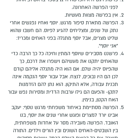
לפני הפרשה האחרונה.
אין בפרשה מצוות מעשיות.
הפרשה מתארת סיפור מרגש. יוסף ואחיו נפגשים אחרי
נתק של שנים, ומצליחים להגיע לפיוס. הם חשבו שהוא
שליט מצרים, אבל יוסף מתגלה בפני האחים ומכריז:
"אני יוסף".
פרשננו מסבירים שיוסף המתין וחיכה כל כך הרבה כדי
שהאחים יתקנו את מעשיהם וישפרו את דרכם, כך
שהפיוס יהיה שלם. אם הוא היה מתגלה אליהם קודם
לכן הם היו נבוכים, לנצח. אבל עבור יוסף הנקמה אינה
תכנית עבודה, אלא התיקון. הוא נתן להם הזדמנות
לתקן- והפעם הם גילו ערבות הדדית ומסירות נפש עבור
האח הקטן, בנימין.
הפרשה מסתיימת באיחוד משפחתי מרגש נוסף: יעקב
אבינו יורד למצרים ופוגש אחרי שנים את יוסף, בנו
האובד. הפרשה מעבירה מסר על אחדות משפחתית,
בין השבטים-האחים השונים ובין הורים וילדים.
התורה