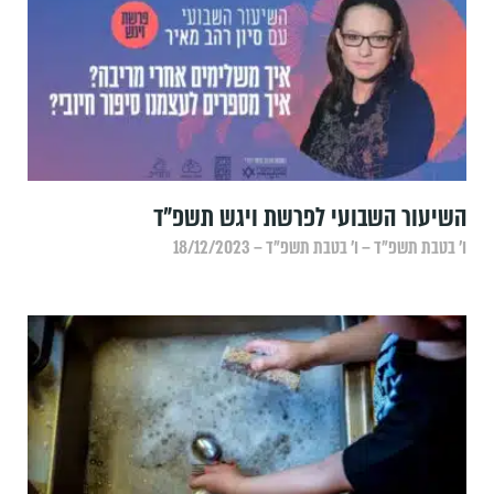
השיעור השבועי לפרשת ויגש תשפ"ד
ו׳ בטבת תשפ״ד – ו׳ בטבת תשפ״ד – 18/12/2023