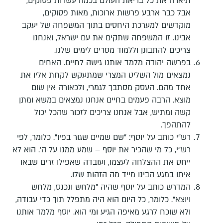
תיארה את כל בריאת העולם בכמה עשרות פסוקים,
אבל כבר ארבע פרשות ארוכות, מאות פסוקים,
מוקדשים למערכת היחסים בתוך המשפחה של יעקב
אבינו. זו המשפחה שתקים את עם ישראל, ואנחנו
צריכים להתבונן וללמוד מסרים לימים שלנו.
בפרשה יהודה מלמד אותנו גישה לחיים. האחים
נמצאים מול השליט המצרי שמתעקש לקחת אליו את
אחד מהם. העסק מסתבך לגמרי, ולכאורה אין שום
מוצא. הרבה פעמים בחיים אנחנו נמצאים במשא ומתן
קשה ומתיש, אבל אנחנו צריכים לזכור שהכל יכול
להתהפך.
רש"י כותב על יוסף: "שם שמיים שגור בפיו". כלומר, לפי
רש"י, כל מי שהכיר את יוסף – שמע ממנו על ה'. הוא לא
ייחס את ההצלחה לעצמו, ועובדה שאפילו זרים שבאו
איתו במגע הבינו מייד מה הזהות שלו.
המדרש כותב על יוסף שהיה "מלחש ונכנס, מלחש
ויוצא". כלומר, כל היום הוא היה מתפלל תוך כדי עבודה,
ולא שוכח לרגע מאיפה הגיע ומי הוא. יוסף מלמד אותנו