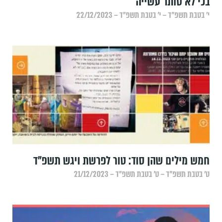
בכי לא סותר עשייה
י׳ בטבת תשפ״ד – י׳ בטבת תשפ״ד – 22/12/2023
חמש מילים שהן סוד: טור לפרשת ויגש תשפ"ד
ט׳ בטבת תשפ״ד – ט׳ בטבת תשפ״ד – 21/12/2023