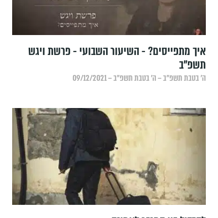
איך מתפייסים? - השיעור השבועי - פרשת ויגש
תשפ"ב
ה׳ בטבת תשפ״ב – ה׳ בטבת תשפ״ב – 09/12/2021