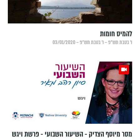
להמיס חומות
ו׳ בטבת תש״פ – ו׳ בטבת תש״פ – 03/01/2020
מסר מיוסף הצדיק - השיעור השבועי - פרשת ויגש