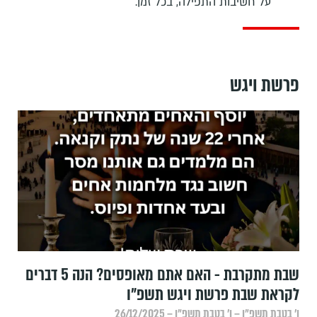
על חשיבות התפילה, בכל זמן.
פרשת ויגש
שבת מתקרבת - האם אתם מאופסים? הנה 5 דברים
לקראת שבת פרשת ויגש תשפ״ו
ו׳ בטבת תשפ״ו – ו׳ בטבת תשפ״ו – 26/12/2025