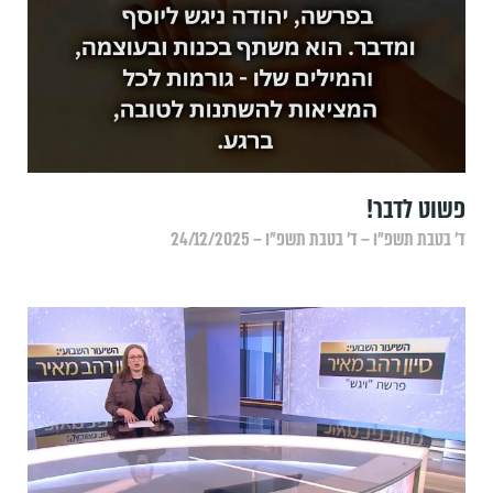
פשוט לדבר!
ד׳ בטבת תשפ״ו – ד׳ בטבת תשפ״ו – 24/12/2025