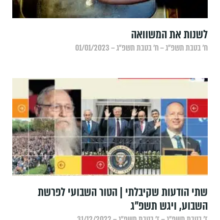
‏לשנות את המשוואה
ח׳ בטבת תשפ״ג – ח׳ בטבת תשפ״ג – 01/01/2023
שתי הודעות שקיבלתי | הטור השבועי לפרשת
השבוע, ויגש תשפ"ג
ז׳ בטבת תשפ״ג – ז׳ בטבת תשפ״ג – 31/12/2022