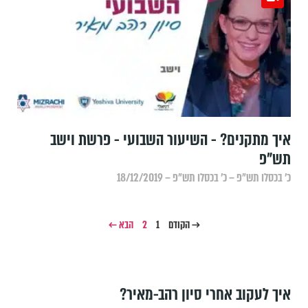
איך מתקנים? - השיעור השבועי - פרשת וישב
תש"פ
כ׳ בכסלו תש״פ – כ׳ בכסלו תש״פ – 18/12/2019
→ הקודם
1
2
הבא ←
איך לעקוב אחרי סיון רהב-מאיר?