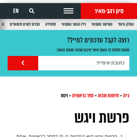
סיון רהב-מאיר
EN
החלק היומי
השיעור השבועי
רדיו והטור השבועי
טלוויזיה
תכנים לחגים ולמועדים
תכנ
רוצה לקבל עדכונים למייל?
נשמח לשלוח לך באופן אישי סיכום שבועי מצוות האתר:
בית
»
פרשות שבוע
»
ספר בראשית
»
ויגש
פרשת ויגש
פרשת ויגש היא הפרשה ה-11 בספר בראשית, אחת