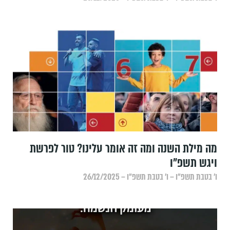
מה מילת השנה ומה זה אומר עלינו? טור לפרשת
ויגש תשפ״ו
ו׳ בטבת תשפ״ו – ו׳ בטבת תשפ״ו – 26/12/2025