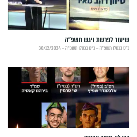
שיעור לפרשת ויגש תשפ"ה
כ״ט בכסלו תשפ״ה – כ״ט בכסלו תשפ״ה – 30/12/2024