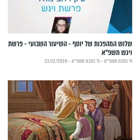
שלוש המהפכות של יוסף - השיעור השבועי - פרשת
ויגש תשפ"א
ח׳ בטבת תשפ״א – ח׳ בטבת תשפ״א – 23/12/2020