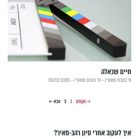
חיים שכאלה
ח׳ בטבת תשע״ו – ח׳ בטבת תשע״ו – 20/12/2015
→ הקודם
1
2
הבא ←
איך לעקוב אחרי סיון רהב-מאיר?