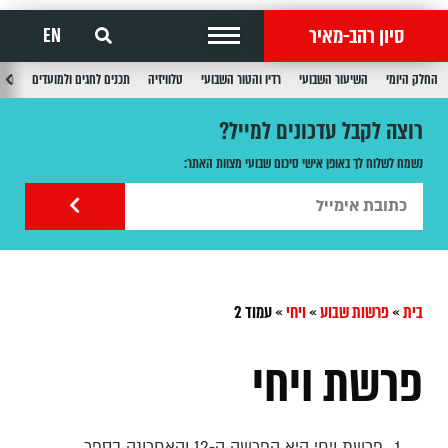
סיון רהב-מאיר
EN
החלק היומי
השיעור השבועי
רדיו והטור השבועי
טלוויזיה
תכנים לחגים ולמועדים
תכנ
רוצה לקבל עדכונים למייל?
נשמח לשלוח לך באופן אישי סיכום שבועי מצוות האתר:
בית
»
פרשות שבוע
»
ויחי
»
עמוד 2
פרשת ויחי
פרשת ויחי היא הפרשה ה-12 והאחרונה בספר