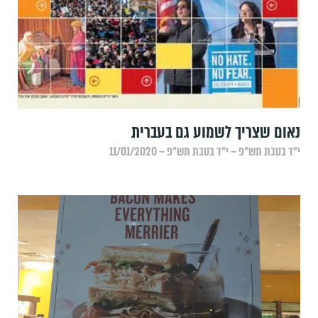
נאום שצריך לשמוע גם בעברית
י״ד בטבת תש״פ – י״ד בטבת תש״פ – 11/01/2020