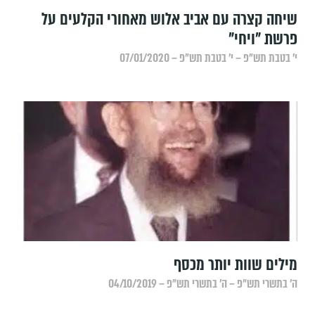
שיחה קצרה עם אביב אלוש מאחורי הקלעים על
פרשת "ויחי"
י׳ בטבת תש״פ – י׳ בטבת תש״פ – 07/01/2020
מילים שוות יותר מכסף
ה׳ בתשרי תש״פ – ה׳ בתשרי תש״פ – 04/10/2019