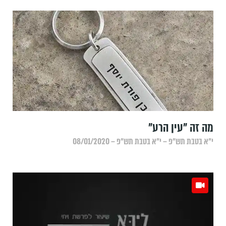
מה זה "עין הרע"
י״א בטבת תש״פ – י״א בטבת תש״פ – 08/01/2020