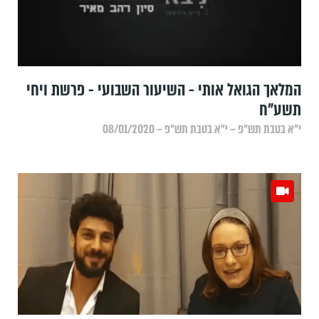
המלאך הגואל אותי - השיעור השבועי - פרשת ויחי
תשע"ח
י״א בטבת תש״פ – י״א בטבת תש״פ – 08/01/2020