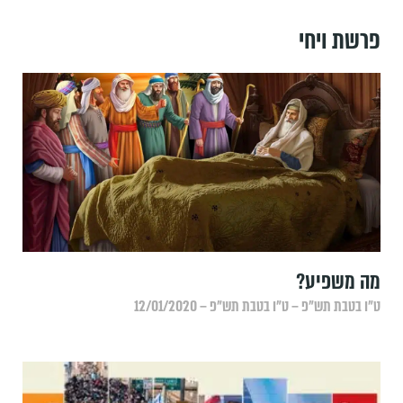
פרשת ויחי
מה משפיע?
ט״ו בטבת תש״פ – ט״ו בטבת תש״פ – 12/01/2020