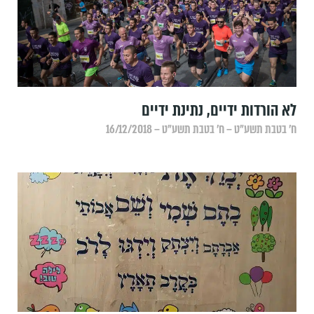
לא הורדות ידיים, נתינת ידיים
ח׳ בטבת תשע״ט – ח׳ בטבת תשע״ט – 16/12/2018