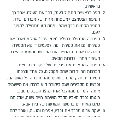
בראשית.
ספר בראשית התחיל בענק, בבריאת העולם. אחר כך
הסיפור הצטמצם למשפחה אחת, של אברהם ושרה.
הספר מסתיים בכך שהמשפחה הזו מתחילה להפוך
לעם.
הפרשה מתחילה במילים "ויחי יעקב" אבל מתארת את
פטירתו וגם את פטירת יוסף.
לפעמים דווקא הפטירה
מגלה לנו את סוד החיים, את המורשת והמסר שהאדם
השאיר אחריו, לדורות הבאים.
הפרשה מתארת את פרידתו של יעקב מבניו ואת
הברכות המיוחדות שהם מקבלים, כל אחד וברכתו
המיוחדת. חלק מהם שומעים ממנו תוכחה על מעשיהם,
ופרשנינו מסבירים שגם ביקורת היא ברכה, אם מיישמים
אותה ולומדים ממנה.
כל אחד מ-12 השבטים סביב
מיטתו נפרד מאביו מקבל משימת חיים שונה, אבל הם
כולם מאוחדים בהמשך המורשת של בית אבא.
יעקב אבינו מברך את נכדיו, אפרים ומנשה, ואומר להם: