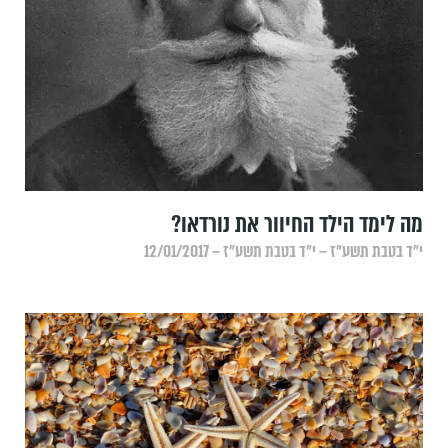
מה לימד הילד החיוור את נורדאו?
י״ד בטבת תשע״ז – י״ד בטבת תשע״ז – 12/01/2017