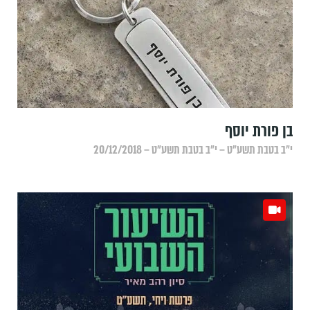
בן פורת יוסף
י״ב בטבת תשע״ט – י״ב בטבת תשע״ט – 20/12/2018