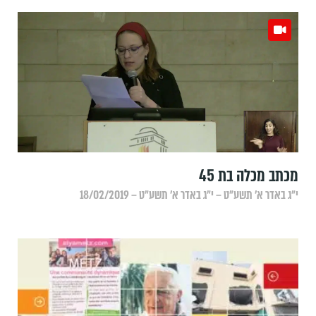
מכתב מכלה בת 45
י״ג באדר א׳ תשע״ט – י״ג באדר א׳ תשע״ט – 18/02/2019