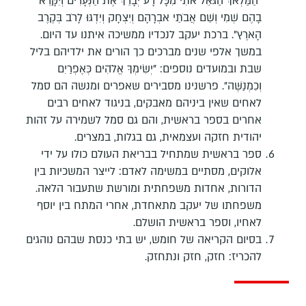
"הַמַּלְאךְ הַגֹּאֵל אֹתִי מִכָּל רָע יְבָרֵךְ אֶת הַנְּעָרִים וְיִקָּרֵא
בָהֶם שְׁמִי וְשֵׁם אֲבֹתַי אבְרָהָם וְיִצְחָק וְיִדְגּוּ לָרֹב בְּקֶרֶב
הָארֶץ".
ברכת יעקב לנכדיו ממשיכה איתנו עד היום.
במשך אלפי שנים מברכים כך הורים את ילדיהם בליל
שבת ובמועדים נוספים: "יְשִׂימְךָ אֱלֹהִים כְּאֶפְרַיִם
וְכִמְנַשֶּׁה".
פרשנינו מסבירים שאפרים ומנשה הם סמל
לאחים שאין ביניהם מאבקים, בניגוד לאחים רבים
אחרים בספר בראשית, והם גם סמל לשמירה על זהות
יהודית חזקה ועצמאית, גם בגלות, במצרים.
ספר בראשית שמתחיל בבריאת העולם כולו על ידי
אלוקים, מסתיים במשימה לאדם: לייצר המשכיות בין
הדורות, אחדות משפחתית ומורשת שתעבור הלאה.
משפחתו של יעקב מתאחדת, אחרי המתח בין יוסף
לאחיו, וספר בראשית הושלם.
בסיום הקריאה של חומש, יש בתי כנסת שבהם נוהגים
להכריז: חזק, חזק ונתחזק.