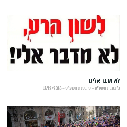
לא מדבר אלינו
ט׳ בטבת תשע״ט – ט׳ בטבת תשע״ט – 17/12/2018