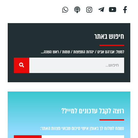
חיפוש באתר
למשל: אברהם אבינו / יהדות התפוצות / שמות / ראש השנה...
רוצה לקבל עדכונים למייל?
נשמח לשלוח לך באופן אישי סיכום שבועי מצוות האתר: