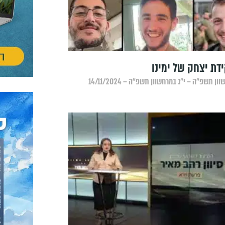
דת יצחק של ימינו
ון תשפ״ה – י״ג במרחשוון תשפ״ה – 14/11/2024