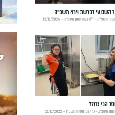
 השבועי לפרשת וירא תשפ"ה
ון תשפ״ה – י״א במרחשוון תשפ״ה – 12/11/2024
סד הכי גדול?
ון תשפ״ג – כ״ז במרחשוון תשפ״ג – 21/11/2022