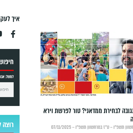
איך לעקו
חיפוש
למשל: אברה
ובה לבחירת ממדאני? טור לפרשת וירא
רוצה ל
ון תשפ״ו – ט״ז במרחשוון תשפ״ו – 07/11/2025