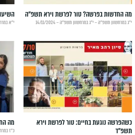
מה החדשות בפרשה? טור לפרשת וירא תשפ"ה
השיעור
י״ג במרחשוון תשפ״ה – י״ג במרחשוון תשפ״ה – 14/11/2024
י״א במרחשו
כשהפרשה נוגעת בחיים: טור לפרשת וירא
‏מה הח
תשפ"ד
כ״ז במרחשו