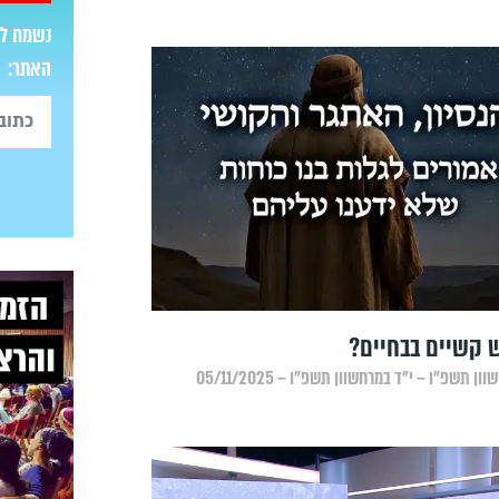
נשמח לש
האתר:
 קשיים בבחיים?
ון תשפ״ו – י״ד במרחשוון תשפ״ו – 05/11/2025