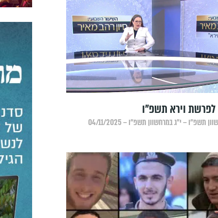
לפרשת וירא תשפ"ו
ן תשפ״ו – י״ג במרחשוון תשפ״ו – 04/11/2025