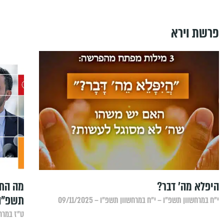
פרשת וירא
היפלא מה' דבר?
מה התג
תשפ"ה
י״ח במרחשוון תשפ״ו – י״ח במרחשוון תשפ״ו – 09/11/2025
ט״ז במרחשו