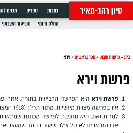
סיון רהב-מאיר
כתבות
ספרים
תכנים להו
החלק היומי
השיעור השבועי
בית
»
פרשות שבוע
»
ספר בראשית
»
וירא
פרשת וירא
פרשת וירא
היא הפרשה הרביעית בתורה, אחרי פרש
אין בפרשה מצוות מעשיות. מתוך תרי"ג (613) המצוות – אפס מצוות מופיעות בה.
למרות זאת, היא נחשבת לפרשה מכוננת שמתארת 
אברהם אבינו לאוהל שלו, שיעור בחסד שמעצב את ח