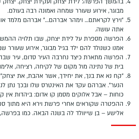
בהמשך הפרשה: לידת יצחק ועקידת יצחק. יצחק ק
מבוגר, אירוע שעורר שמחה ואמונה רבה בעולם.
״וירץ לקראתם… וימהר אברהם…״ אברהם מלמד אות
אתה עושה.
הפרשה מספרת על לידת יצחק, שבו תלויה ההמשכי
אמנו כשנולד להם ילד בגיל מבוגר, אירוע שעורר ש
הפרשה מתארת כיצד נחרבה העיר סדום, עיר שבה 
בית של נתינה מול מקום של לקיחה, רציחה, אלימות
"קח נא את בנך, את יחידך, אשר אהבת, את יצחק"
הנער״. אברהם עקד את האינטרס שלו ובכך נתן לנו 
כוחות – אבל אלוקים מסמן קו אדום: ביהדות אין קו
ההפטרה שקוראים אחרי פרשת וירא היא מתוך ספ
אלישע – בן שייוולד לה בשנה הבאה. כמו בפרשה, 