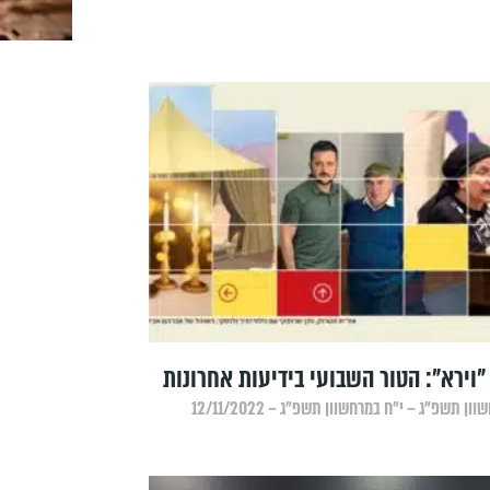
וירא": הטור השבועי בידיעות אחרונות
ון תשפ״ג – י״ח במרחשוון תשפ״ג – 12/11/2022