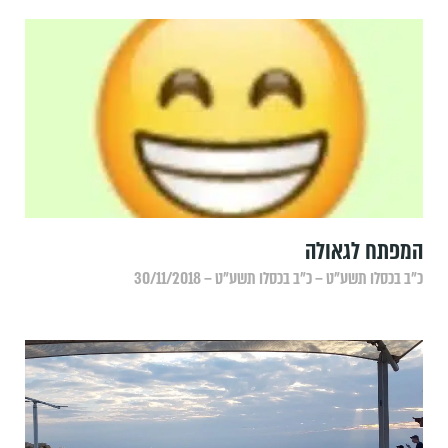
המפתח לגאולה
כ״ב בכסלו תשע״ט – כ״ב בכסלו תשע״ט – 30/11/2018