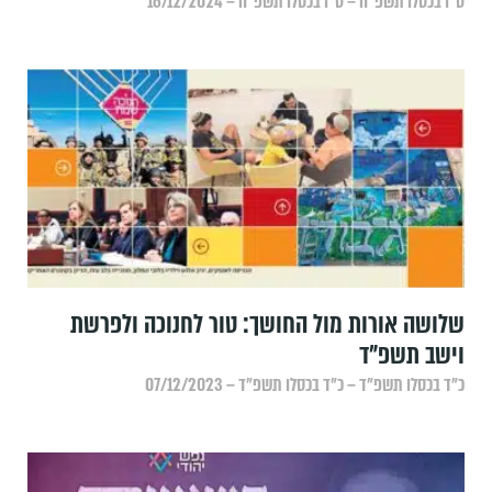
ט״ו בכסלו תשפ״ה – ט״ו בכסלו תשפ״ה – 16/12/2024
שלושה אורות מול החושך: טור לחנוכה ולפרשת
וישב תשפ"ד
כ״ד בכסלו תשפ״ד – כ״ד בכסלו תשפ״ד – 07/12/2023