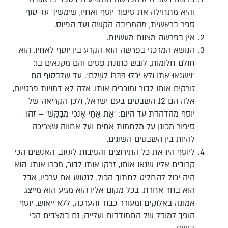
והיא מתחילה את סיפור יוסף ואחיו, שימשיך עד סוף
ספר בראשית, מהמריבה הקשה ועד הפיוס.
אין בפרשה מצוות מעשיות.
הנושא המרכזי בפרשה הוא הקרע בין יוסף לאחיו. הוא
חולם חלומות, לובש כתונת פסים והם מקנאים בו:
"וַיִּשְׂנְאוּ אֹתוֹ וְלֹא יָכְלוּ דַּבְּרוֹ לְשָׁלֹם"
.
עד שלבסוף הם
זורקים אותו לבור ומוכרים אותו. אלה לא דמויות פרטיות,
אלה הם 12 השבטים בעם ישראל, ולכן הקריאה של
יוסף מהדהדת עד היום: 'אֶת אַחַי אָנֹכִי מְבַקֵּשׁ' – זהו
סיפור מכונן על מלחמות אחים ועל אחווה שצריכה
להיות בין השבטים השונים.
ליוסף היו את כל התירוצים והסיבות לעזוב. האנשים הכי
קרובים אליו שנאו אותו, זרקו אותו לבור, מכרו אותו. הוא
היה יכול להחליט לחתוך הכול, לנטוש את ערכיו, אבל
הוא בחר אחרת.
בכל מקום אליו הוא מגיע הוא מייצג
אמונה באלוקים ומעורר כבוד והערכה, ללא ייאוש. יוסף
הופך למודל של התמודדות ועלייה, גם במצבים הכי