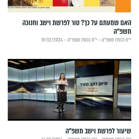
האם שמעתם על כך? טור לפרשת וישב וחנוכה
תשפ"ה
י״ח בכסלו תשפ״ה – י״ח בכסלו תשפ״ה – 19/12/2024
שיעור לפרשת וישב תשפ"ה