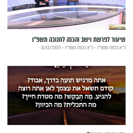
שיעור לפרשת וישב והכנה לחנוכה תשפ"ו
כ״א בכסלו תשפ״ו – כ״א בכסלו תשפ״ו – 11/12/2025