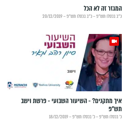
המגזר זה לא הכל
כ״ב בכסלו תש״פ – כ״ב בכסלו תש״פ – 20/12/2019
איך מתקנים? - השיעור השבועי - פרשת וישב
תש"פ
כ׳ בכסלו תש״פ – כ׳ בכסלו תש״פ – 18/12/2019