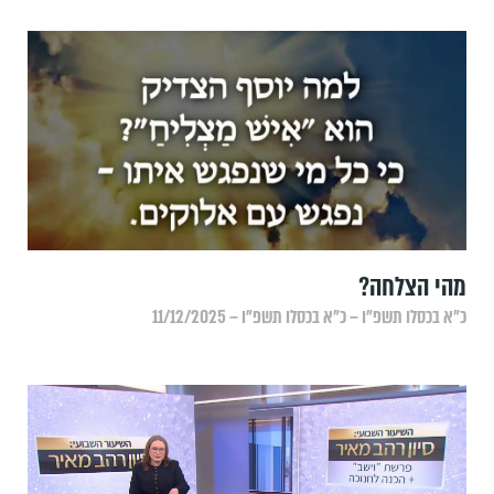
מהי הצלחה?
כ״א בכסלו תשפ״ו – כ״א בכסלו תשפ״ו – 11/12/2025