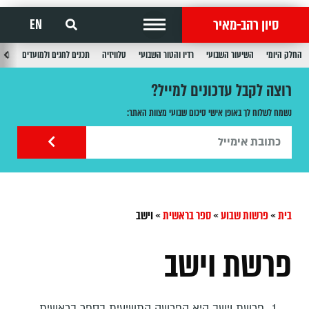
סיון רהב-מאיר
EN
החלק היומי
השיעור השבועי
רדיו והטור השבועי
טלוויזיה
תכנים לחגים ולמועדים
תכנ
רוצה לקבל עדכונים למייל?
נשמח לשלוח לך באופן אישי סיכום שבועי מצוות האתר:
בית
»
פרשות שבוע
»
ספר בראשית
»
וישב
פרשת וישב
פרשת וישב היא הפרשה התשיעית בספר בראשית