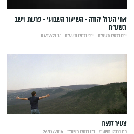
אחי הגדול יהודה - השיעור השבועי - פרשת וישב
תשע"ח
י״ט בכסלו תשע״ח – י״ט בכסלו תשע״ח – 07/12/2017
צעיר לנצח
כ״ו בכסלו תשע״ז – כ״ו בכסלו תשע״ז – 26/12/2016