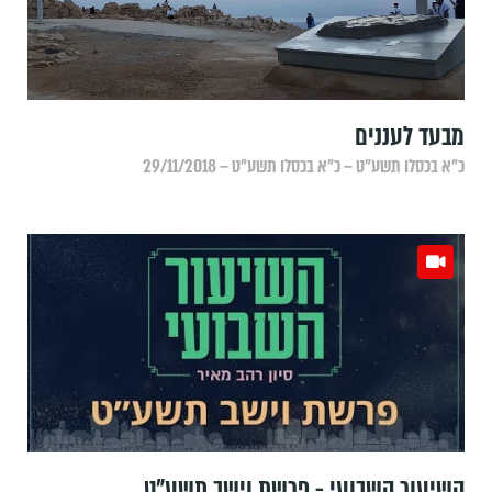
מבעד לעננים
כ״א בכסלו תשע״ט – כ״א בכסלו תשע״ט – 29/11/2018
השיעור השבועי - פרשת וישב תשע"ט