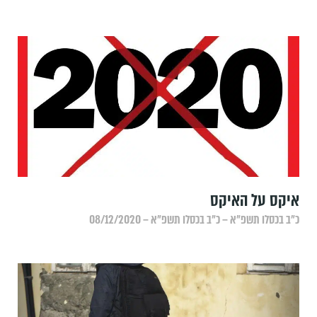
איקס על האיקס
כ״ב בכסלו תשפ״א – כ״ב בכסלו תשפ״א – 08/12/2020