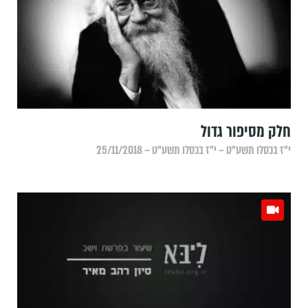
חלק מסיפור גדול
י״ז בכסלו תשע״ט – י״ז בכסלו תשע״ט – 25/11/2018