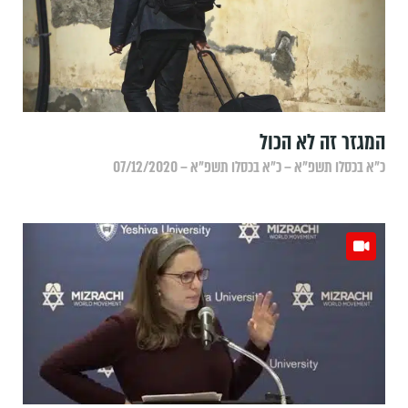
המגזר זה לא הכול
כ״א בכסלו תשפ״א – כ״א בכסלו תשפ״א – 07/12/2020