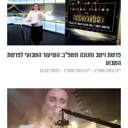
פרשת וישב וחנוכה תשפ"ג: השיעור השבועי לפרשת
השבוע
י״ט בכסלו תשפ״ג – י״ט בכסלו תשפ״ג – 13/12/2022