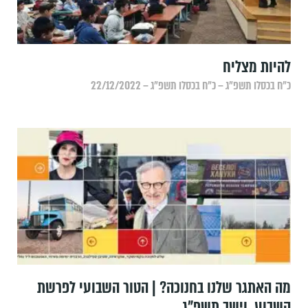
‏להיות מצליח
כ״ח בכסלו תשפ״ג – כ״ח בכסלו תשפ״ג – 22/12/2022
מה האתגר שלנו בחנוכה? | הטור השבועי לפרשת
השבוע, וישב תשפ"ג