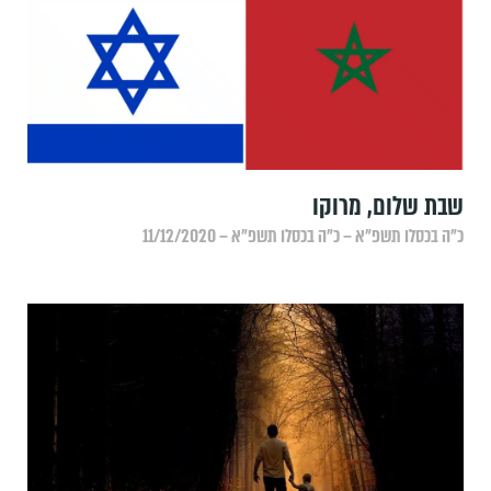
שבת שלום, מרוקו
כ״ה בכסלו תשפ״א – כ״ה בכסלו תשפ״א – 11/12/2020