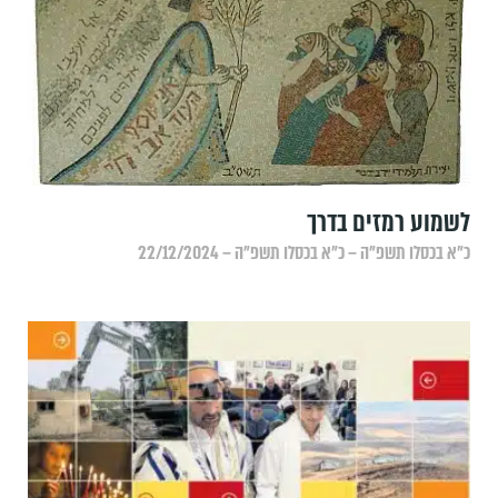
לשמוע רמזים בדרך
כ״א בכסלו תשפ״ה – כ״א בכסלו תשפ״ה – 22/12/2024