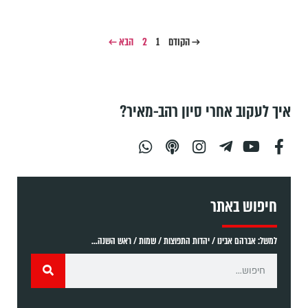
→ הקודם
1
2
הבא ←
איך לעקוב אחרי סיון רהב-מאיר?
חיפוש באתר
למשל: אברהם אבינו / יהדות התפוצות / שמות / ראש השנה...