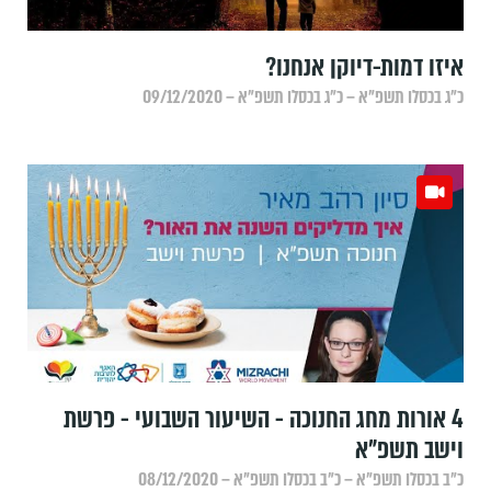
איזו דמות-דיוקן אנחנו?
כ״ג בכסלו תשפ״א – כ״ג בכסלו תשפ״א – 09/12/2020
4 אורות מחג החנוכה - השיעור השבועי - פרשת
וישב תשפ"א
כ״ב בכסלו תשפ״א – כ״ב בכסלו תשפ״א – 08/12/2020