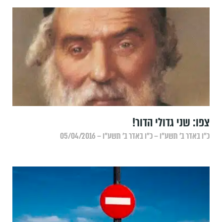
צפו: שני גדולי הדור!
כ״ו באדר ב׳ תשע״ו – כ״ו באדר ב׳ תשע״ו – 05/04/2016