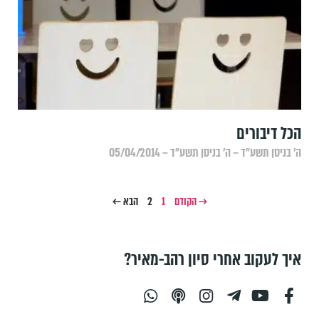
הכל דיבורים
ה׳ בניסן תשע״ד – ה׳ בניסן תשע״ד – 05/04/2014
→ הקודם
1
2
הבא ←
איך לעקוב אחרי סיון רהב-מאיר?