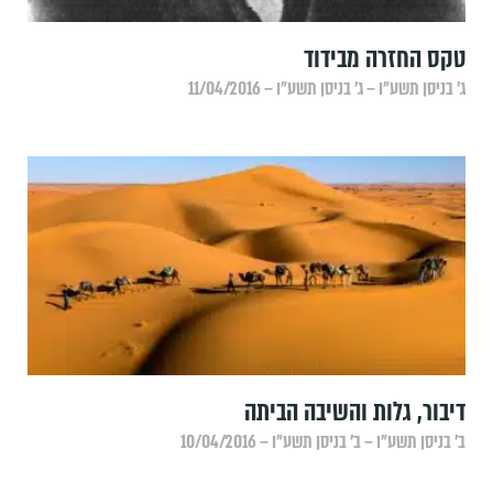
טקס החזרה מבידוד
ג׳ בניסן תשע״ו – ג׳ בניסן תשע״ו – 11/04/2016
דיבור, גלות והשיבה הביתה
ב׳ בניסן תשע״ו – ב׳ בניסן תשע״ו – 10/04/2016