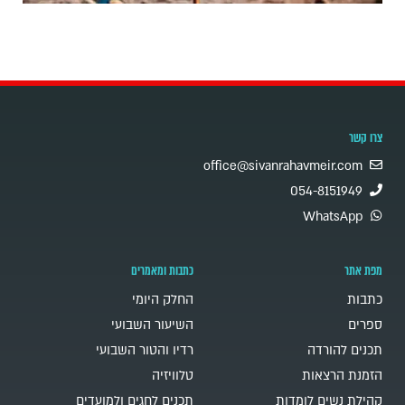
צרו קשר
office@sivanrahavmeir.com
054-8151949
WhatsApp
מפת אתר
כתבות ומאמרים
כתבות
החלק היומי
ספרים
השיעור השבועי
תכנים להורדה
רדיו והטור השבועי
הזמנת הרצאות
טלוויזיה
קהילת נשים לומדות
תכנים לחגים ולמועדים