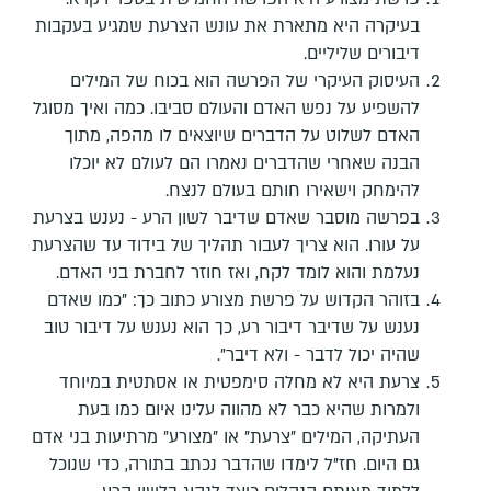
בעיקרה היא מתארת את עונש הצרעת שמגיע בעקבות
דיבורים שליליים.
העיסוק העיקרי של הפרשה הוא בכוח של המילים
להשפיע על נפש האדם והעולם סביבו. כמה ואיך מסוגל
האדם לשלוט על הדברים שיוצאים לו מהפה, מתוך
הבנה שאחרי שהדברים נאמרו הם לעולם לא יוכלו
להימחק וישאירו חותם בעולם לנצח.
בפרשה מוסבר שאדם שדיבר לשון הרע - נענש בצרעת
על עורו. הוא צריך לעבור תהליך של בידוד עד שהצרעת
נעלמת והוא לומד לקח, ואז חוזר לחברת בני האדם.
בזוהר הקדוש על פרשת מצורע כתוב כך: "כמו שאדם
נענש על שדיבר דיבור רע, כך הוא נענש על דיבור טוב
שהיה יכול לדבר - ולא דיבר".
צרעת היא לא מחלה סימפטית או אסתטית במיוחד
ולמרות שהיא כבר לא מהווה עלינו איום כמו בעת
העתיקה, המילים "צרעת" או "מצורע" מרתיעות בני אדם
גם היום. חז"ל לימדו שהדבר נכתב בתורה, כדי שנוכל