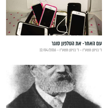
עם האחר- את הטלפון סוגר
ד׳ בניסן תשע״ו – ד׳ בניסן תשע״ו – 12/04/2016