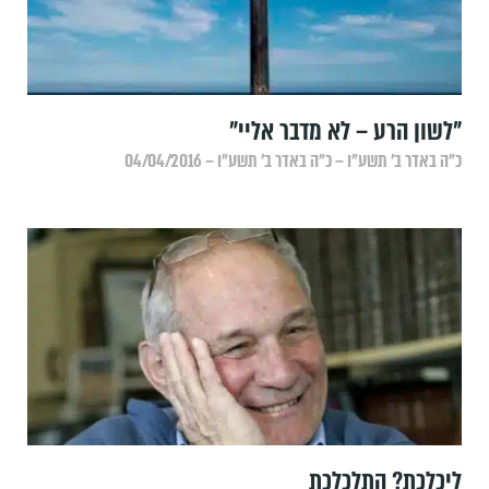
"לשון הרע – לא מדבר אליי"
כ״ה באדר ב׳ תשע״ו – כ״ה באדר ב׳ תשע״ו – 04/04/2016
ליכלכת? התלכלכת