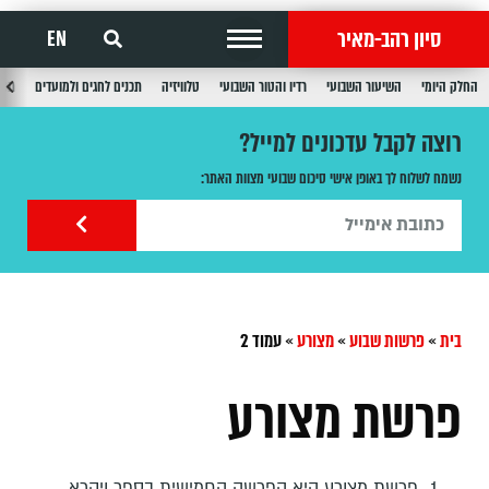
סיון רהב-מאיר
EN
החלק היומי
השיעור השבועי
רדיו והטור השבועי
טלוויזיה
תכנים לחגים ולמועדים
תכנ
רוצה לקבל עדכונים למייל?
נשמח לשלוח לך באופן אישי סיכום שבועי מצוות האתר:
בית
»
פרשות שבוע
»
מצורע
»
עמוד 2
פרשת מצורע
פרשת מצורע היא הפרשה החמישית בספר ויקרא.