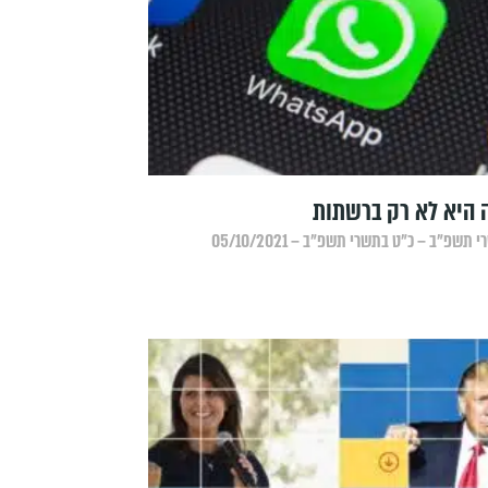
היא לא רק ברשתות
תשפ״ב – כ״ט בתשרי תשפ״ב – 05/10/2021