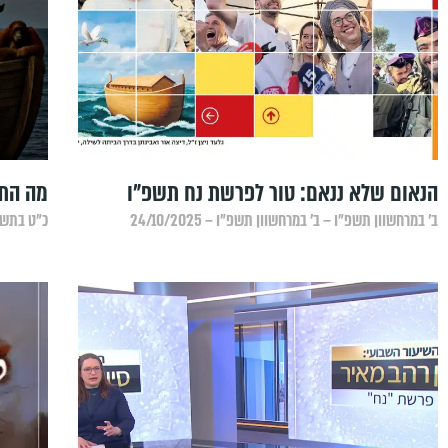
הנאום שלא ננאם: טור לפרשת נח תשפ"ו
מה הת
ב׳ במרחשוון תשפ״ו – ב׳ במרחשוון תשפ״ו – 24/10/2025
כ״ט בתשרי 