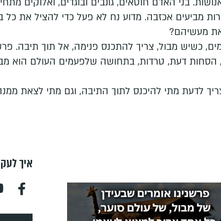
שות. בני האדם חוטאים, גונבים ובוגדים, ואלוקים מתח
רות מביעים אכזבה. מדוע נח לא פעל כדי להציל את כל בנ
את מעשיהם?
הַתֵּבָה". לפעמים, כשיש מבול, צריך להתכנס פנימה, אל תוך תיבה
הסחות דעת, טרדות, בתחושה שלפעמים העולם הוא מבול אח
בָנֶיךָ אִתָּךְ". צריך לדעת מתי להיכנס לתוך התיבה, וגם מתי לצאת 
איך לעקו