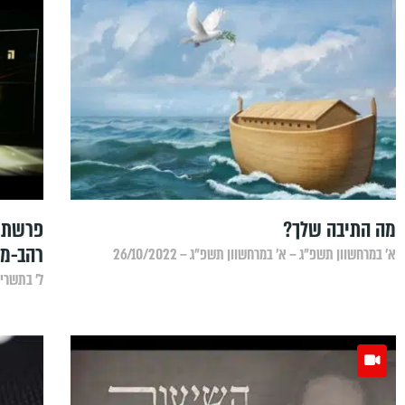
‏מה התיבה שלך?
פרשת נ
רהב-מא
א׳ במרחשוון תשפ״ג – א׳ במרחשוון תשפ״ג – 26/10/2022
ל׳ בתשרי תש