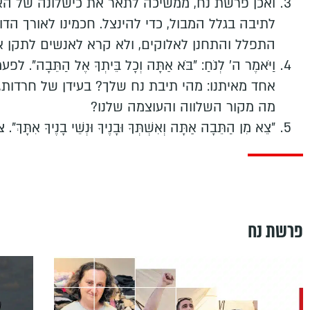
ואכן פרשת נח, ממשיכה לתאר את כישלונה של האנו
לתיבה בגלל המבול, כדי להינצל. חכמינו לאורך הדו
התפלל והתחנן לאלוקים, ולא קרא לאנשים לתקן 
וַיֹּאמֶר ה' לְנֹחַ: "בֹּא אַתָּה וְכָל בֵּיתְךָ אֶל 
אחד מאיתנו: מהי תיבת נח שלך? בעידן של חרדות, 
מה מקור השלווה והעוצמה שלנו?
"צֵא מִן הַתֵּבָה אַתָּה וְאִשְׁתְּךָ וּבָנֶיךָ וּנְשֵׁי 
פרשת נח