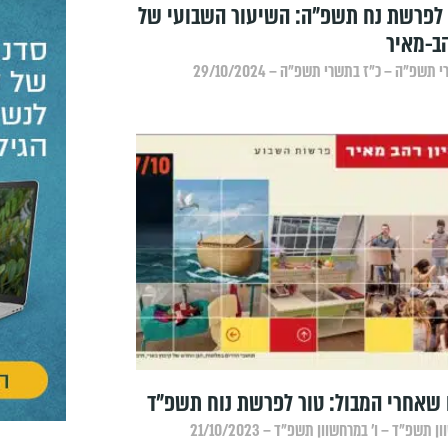
לפרשת נח תשפ"ה: השיעור השבועי של
הב-מאיר
תשפ״ה – כ״ז בתשרי תשפ״ה – 29/10/2024
שאחרי המבול: טור לפרשת נוח תשפ"ד
 תשפ״ד – ו׳ במרחשוון תשפ״ד – 21/10/2023