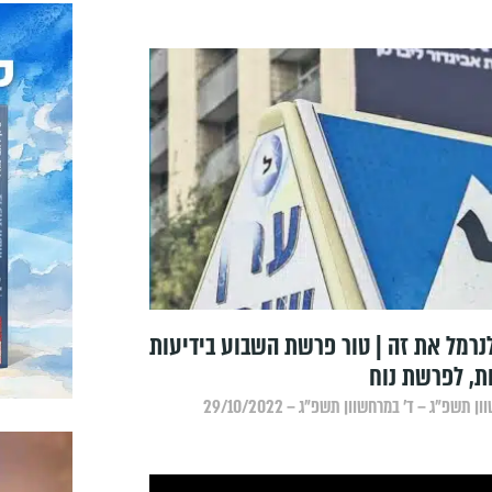
נרמל את זה | טור פרשת השבוע בידיעות
ת, לפרשת נוח
 תשפ״ג – ד׳ במרחשוון תשפ״ג – 29/10/2022