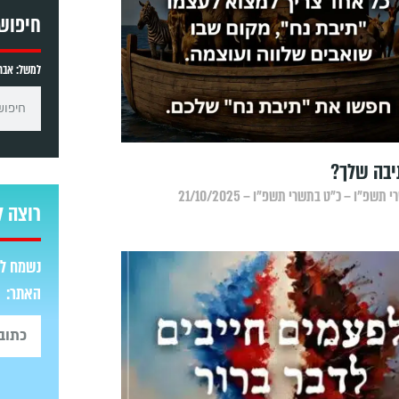
חיפוש
למשל: אברה
יבה שלך?
תשפ״ו – כ״ט בתשרי תשפ״ו – 21/10/2025
רוצה ל
נשמח לש
האתר: