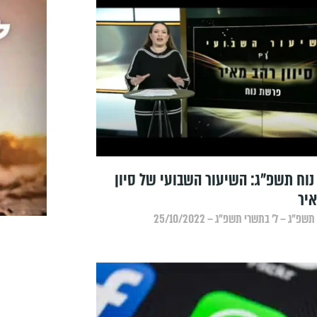
וח תשפ"ג: השיעור השבועי של סיון
יר
פ״ג – ל׳ בתשרי תשפ״ג – 25/10/2022