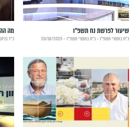
שיעור לפרשת נח תשפ"ו
מה ההב
כ״ח בתשרי תשפ״ו – כ״ח בתשרי תשפ״ו – 20/10/2025
כ״ד בניסן ת