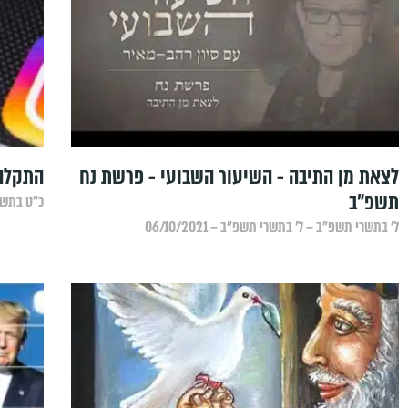
לצאת מן התיבה - השיעור השבועי - פרשת נח
התקלה 
תשפ"ב
כ״ט בתשרי 
ל׳ בתשרי תשפ״ב – ל׳ בתשרי תשפ״ב – 06/10/2021