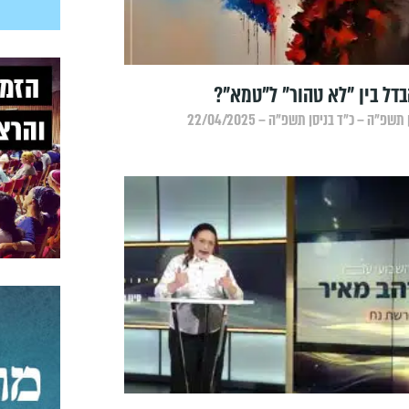
דל בין "לא טהור" ל"טמא"?
שפ״ה – כ״ד בניסן תשפ״ה – 22/04/2025