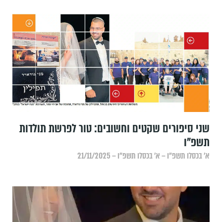
שני סיפורים שקטים וחשובים: טור לפרשת תולדות
תשפ"ו
א׳ בכסלו תשפ״ו – א׳ בכסלו תשפ״ו – 21/11/2025