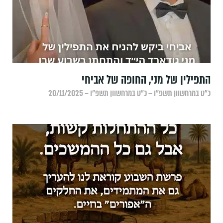
התפילין של מני, החופה של אביחי
כ״ט במרחשוון תשפ״ו – כ״ט במרחשוון תשפ״ו – 20/11/2025