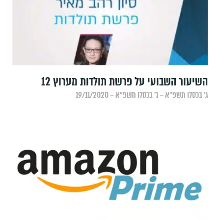
השיעור השבועי על פרשת תולדות מערוץ 12
ג׳ בכסלו תשפ״א – ג׳ בכסלו תשפ״א – 19/11/2020