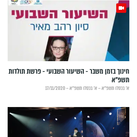
חינוך בזמן משבר - השיעור השבועי - פרשת תולדות
תשפ"א
א׳ בכסלו תשפ״א – א׳ בכסלו תשפ״א – 17/11/2020