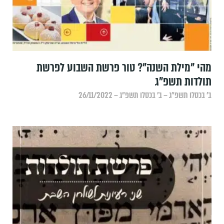
מהי "מילת השנה"? טור פרשת השבוע לפרשת
תולדות תשפ"ג
ב׳ בכסלו תשפ״ג – ב׳ בכסלו תשפ״ג – 26/11/2022