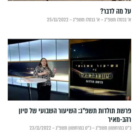
‏על מה לדבר?
א׳ בכסלו תשפ״ג – א׳ בכסלו תשפ״ג – 25/11/2022
פרשת תולדות תשפ"ג: השיעור השבועי של סיון
רהב-מאיר
כ״ט במרחשוון תשפ״ג – כ״ט במרחשוון תשפ״ג – 23/11/2022