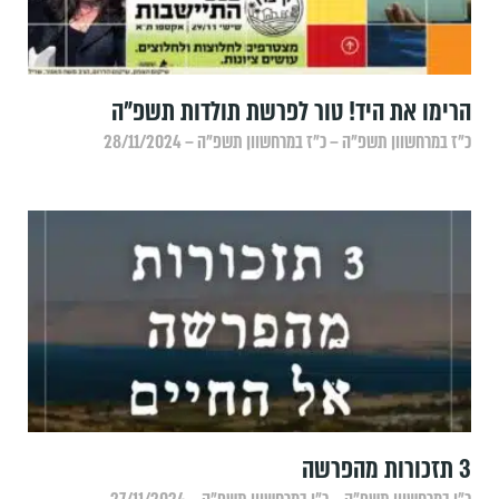
הרימו את היד! טור לפרשת תולדות תשפ"ה
כ״ז במרחשוון תשפ״ה – כ״ז במרחשוון תשפ״ה – 28/11/2024
3 תזכורות מהפרשה