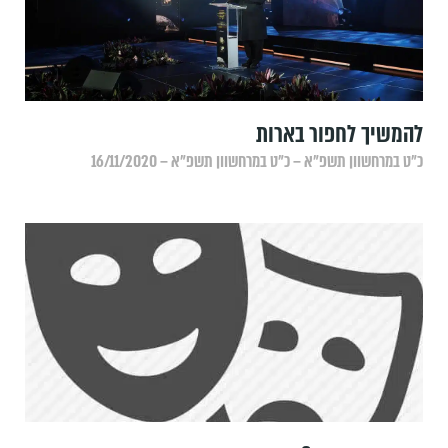
להמשיך לחפור בארות
כ״ט במרחשוון תשפ״א – כ״ט במרחשוון תשפ״א – 16/11/2020