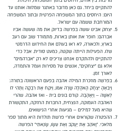
מריבות בין אחים, היחסים בתוך המשפחה, היכולת
להתקיים ביחד. גם כאן מדובר באתגר שמלווה אותנו עד
היום: היחסים בתוך המשפחה הפרטית ובתוך המשפחה
המורחבת ששמה עם ישראל.
יצחק אבינו עושה בפרשה בדיוק את מה שעשה אביו
אברהם: חופר את אותן בארות, מתמודד שוב עם רעב
בארץ, ו
לכאורה, לא ראו בעולם את החידוש הדרמטי
שלו. הפעילות הייתה שקטה, כמעט סודית. אבל כדי
להתקיים ולהתקדם אנחנו צריכים לא רק "אברהמים"
אלא גם "יצחקים", אנשים של מסירות ועמל והתמדה,
לאורך זמן.
בפרשה מוזכרת המילה אהבה בפעם הראשונה בתורה:
וַיְבִאֶהָ יִצְחָק הָאֹהֱלָה שָׂרָה אִמּוֹ, וַיִּקַּח אֶת רִבְקָה וַתְּהִי לוֹ
לְאִשָּׁה – וַיֶּאֱהָבֶה. קודם בונים בית - ואז אהבה. שהרי
האהבה העמוקה, הנצחית, החברות החזקה, התקשורת
שהיא מעל למילים – מגיעות אחרי הנישואים.
ההפטרה שקוראים אחרי פרשת תולדות היא מתוך ספר
מלאכי. ״וָאֹהַב אֶת יַעֲקֹב וְאֶת עֵשָׂו, שָׂנֵאתִי״ הפרשה