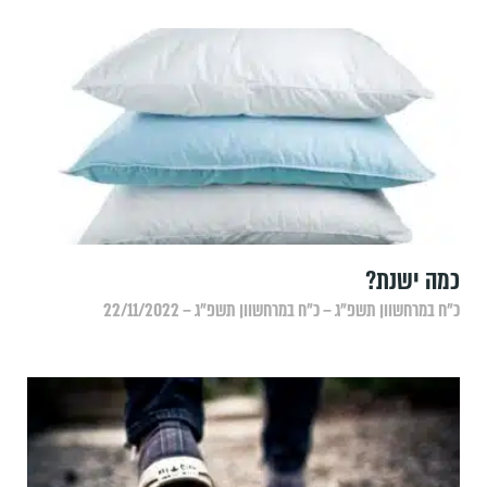
‏כמה ישנת?
כ״ח במרחשוון תשפ״ג – כ״ח במרחשוון תשפ״ג – 22/11/2022