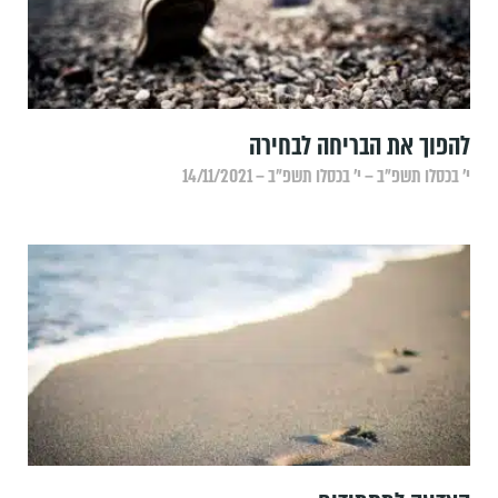
להפוך את הבריחה לבחירה
י׳ בכסלו תשפ״ב – י׳ בכסלו תשפ״ב – 14/11/2021