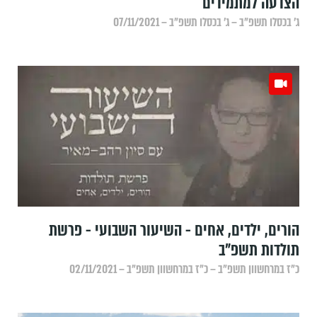
הצדעה למתמידים
ג׳ בכסלו תשפ״ב – ג׳ בכסלו תשפ״ב – 07/11/2021
הורים, ילדים, אחים - השיעור השבועי - פרשת
תולדות תשפ"ב
כ״ז במרחשוון תשפ״ב – כ״ז במרחשוון תשפ״ב – 02/11/2021