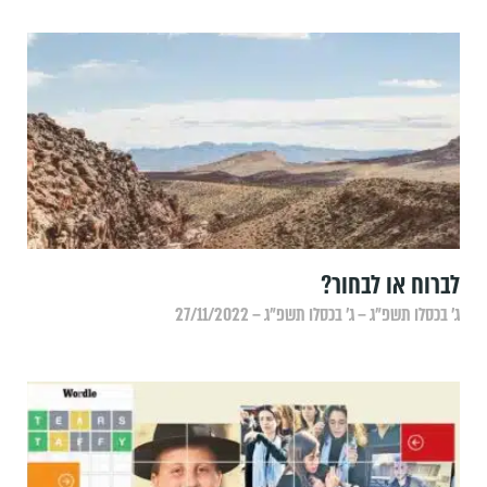
‏לברוח או לבחור?
ג׳ בכסלו תשפ״ג – ג׳ בכסלו תשפ״ג – 27/11/2022