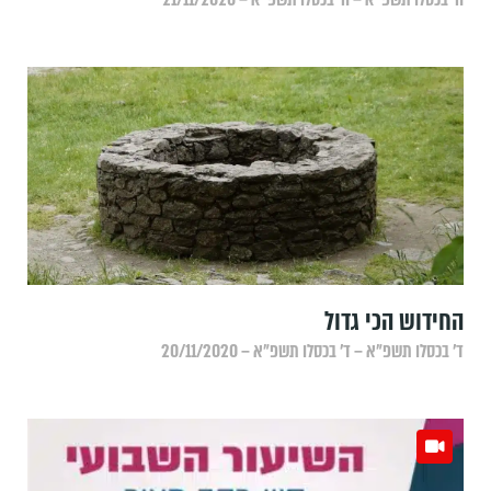
החידוש הכי גדול
ד׳ בכסלו תשפ״א – ד׳ בכסלו תשפ״א – 20/11/2020