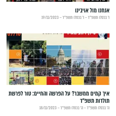
אנחנו מול אויבינו
ו׳ בכסלו תשפ״ד – ו׳ בכסלו תשפ״ד – 19/11/2023
איך קמים ממשבר? על הפרשה והחיים: טור לפרשת
תולדות תשפ"ד
ה׳ בכסלו תשפ״ד – ה׳ בכסלו תשפ״ד – 18/11/2023