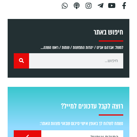
חיפוש באתר
למשל: אברהם אבינו / יהדות התפוצות / שמות / ראש השנה...
רוצה לקבל עדכונים למייל?
נשמח לשלוח לך באופן אישי סיכום שבועי מצוות האתר: