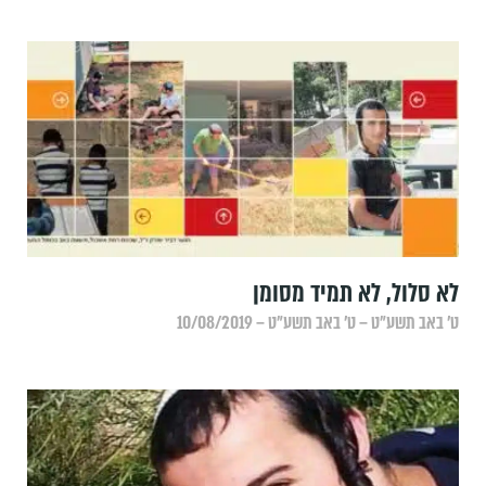
לא סלול, לא תמיד מסומן
ט׳ באב תשע״ט – ט׳ באב תשע״ט – 10/08/2019