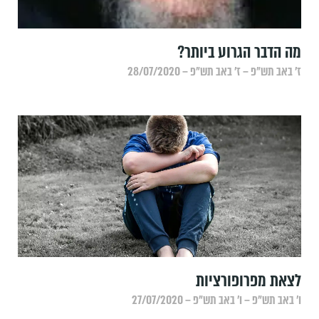
מה הדבר הגרוע ביותר?
ז׳ באב תש״פ – ז׳ באב תש״פ – 28/07/2020
לצאת מפרופורציות
ו׳ באב תש״פ – ו׳ באב תש״פ – 27/07/2020