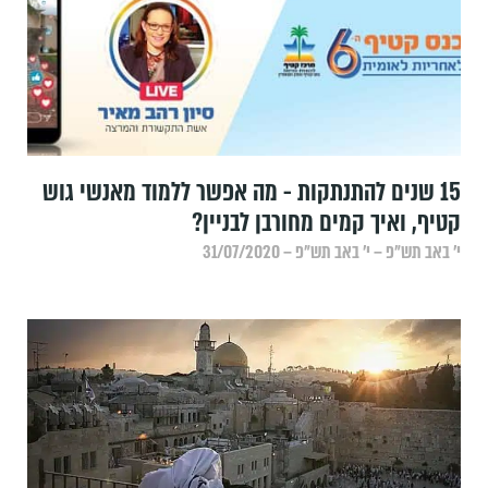
15 שנים להתנתקות - מה אפשר ללמוד מאנשי גוש
קטיף, ואיך קמים מחורבן לבניין?
י׳ באב תש״פ – י׳ באב תש״פ – 31/07/2020