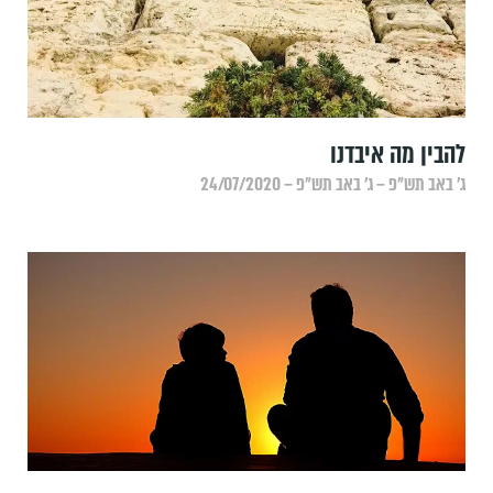
להבין מה איבדנו
ג׳ באב תש״פ – ג׳ באב תש״פ – 24/07/2020