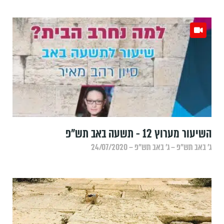
השיעור מערוץ 12 - תשעה באב תש"פ
ג׳ באב תש״פ – ג׳ באב תש״פ – 24/07/2020