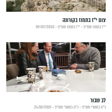
צום י"ז בתמוז בקורונה
י״ז בתמוז תש״פ – י״ז בתמוז תש״פ – 09/07/2020
לב שבור
כ״ה בתשרי תש״פ – כ״ה בתשרי תש״פ – 24/10/2019