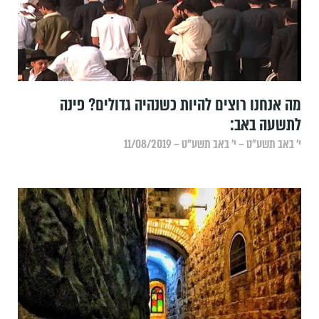
מה אנחנו רוצים להיות כשנהיה גדולים? פינה
לתשעה באב:
י׳ באב תשע״ט – י׳ באב תשע״ט – 11/08/2019