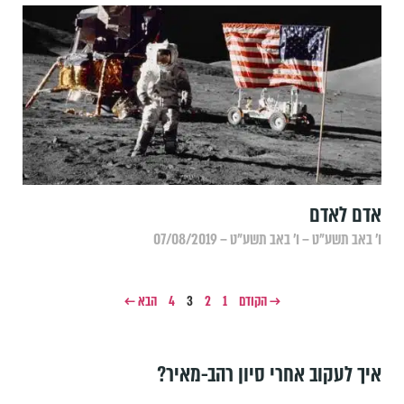
אדם לאדם
ו׳ באב תשע״ט – ו׳ באב תשע״ט – 07/08/2019
→ הקודם
1
2
3
4
הבא ←
איך לעקוב אחרי סיון רהב-מאיר?