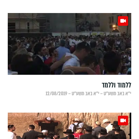
ללמוד וללמד
י״א באב תשע״ט – י״א באב תשע״ט – 12/08/2019