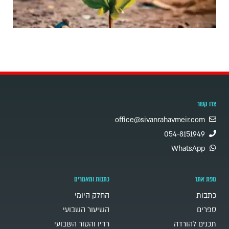
צרו קשר
office@sivanrahavmeir.com
054-8151949
WhatsApp
מפת אתר
כתבות ומאמרים
כתבות
החלק היומי
ספרים
השיעור השבועי
תכנים להורדה
רדיו והטור השבועי