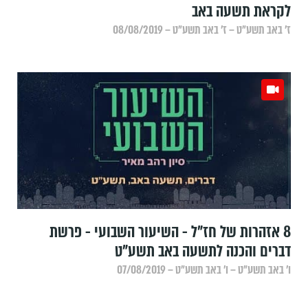
לקראת תשעה באב
ז׳ באב תשע״ט – ז׳ באב תשע״ט – 08/08/2019
8 אזהרות של חז"ל - השיעור השבועי - פרשת
דברים והכנה לתשעה באב תשע"ט
ו׳ באב תשע״ט – ו׳ באב תשע״ט – 07/08/2019