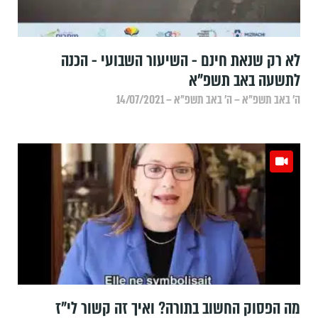
לא רק שנאת חינם - השיעור השבועי - הכנה
לתשעה באב תשפ"א
ה׳ באב תשפ״א – ה׳ באב תשפ״א – 14/07/2021
מה הפסוק החשוב בתורה? ואיך זה קשור לי"ז