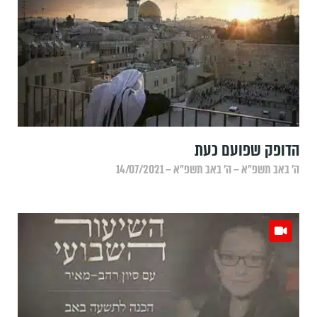
הדופק שפועם כעת
ה׳ באב תשפ״א – ה׳ באב תשפ״א – 14/07/2021