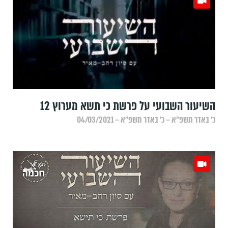
השיעור השבועי על פרשת כי תשא מערוץ 12
כ׳ באדר תשפ״א – כ׳ באדר תשפ״א – 04/03/2021