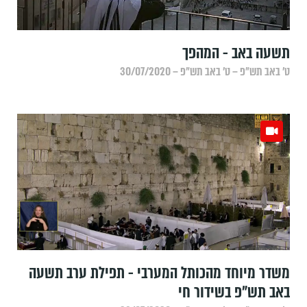
תשעה באב - המהפך
ט׳ באב תש״פ – ט׳ באב תש״פ – 30/07/2020
משדר מיוחד מהכותל המערבי - תפילת ערב תשעה
באב תש״פ בשידור חי