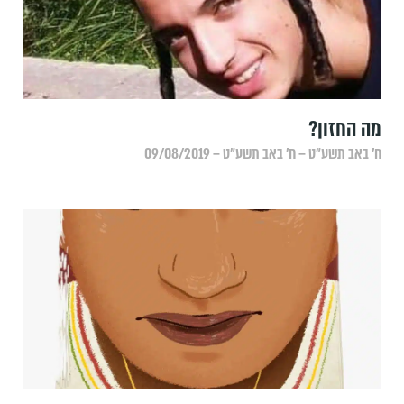
מה החזון?
ח׳ באב תשע״ט – ח׳ באב תשע״ט – 09/08/2019