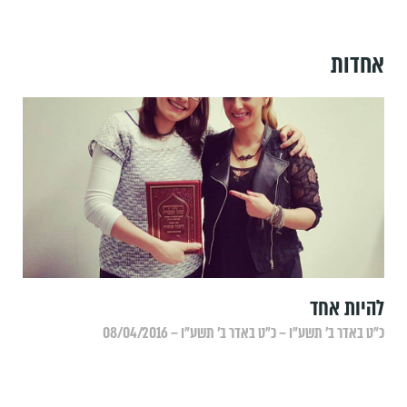
אחדות
להיות אחד
כ״ט באדר ב׳ תשע״ו – כ״ט באדר ב׳ תשע״ו – 08/04/2016