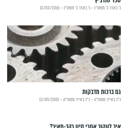
ספר סנדביץ'
ג׳ באדר ב׳ תשע״ו – ג׳ באדר ב׳ תשע״ו – 13/03/2016
גם ברכות מדבקות
כ״ג באייר תשע״ה – כ״ג באייר תשע״ה – 12/05/2015
איך לעקוב אחרי סיון רהב-מאיר?