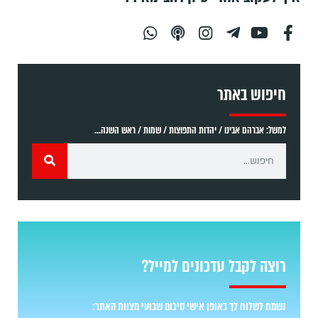
חיפוש באתר
למשל: אברהם אבינו / יהדות התפוצות / שמות / ראש השנה...
רוצה לקבל עדכונים למייל?
נשמח לשלוח לך באופן אישי סיכום שבועי מצוות האתר: