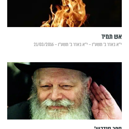
אש תמיד
י״א באדר ב׳ תשע״ו – י״א באדר ב׳ תשע״ו – 21/03/2016