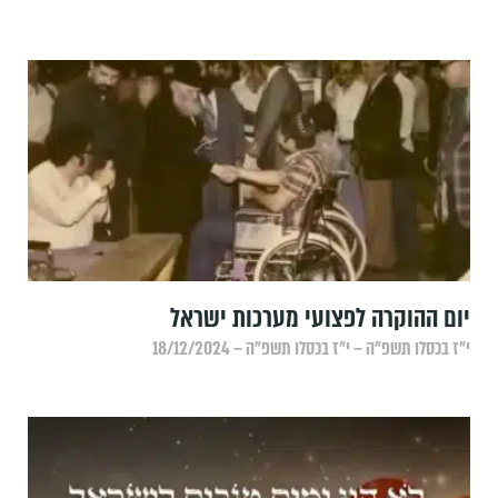
יום ההוקרה לפצועי מערכות ישראל
י״ז בכסלו תשפ״ה – י״ז בכסלו תשפ״ה – 18/12/2024