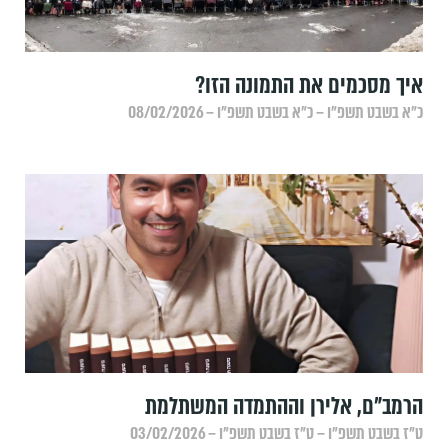
איך מסכמים את התמונה הזו?
כ״א בשבט תשפ״ו – כ״א בשבט תשפ״ו – 08/02/2026
הרמב"ם, אלירן וההתמדה המשתלמת
ט״ז בשבט תשפ״ו – ט״ז בשבט תשפ״ו – 03/02/2026