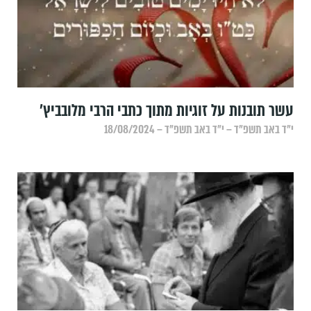
עשר תובנות על זוגיות מתוך כתבי הרבי מלובביץ'
י״ד באב תשפ״ד – י״ד באב תשפ״ד – 18/08/2024