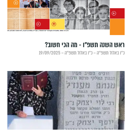
ראש השנה תשפ"ו - מה הכי חשוב?
כ״ו באלול תשפ״ה – כ״ו באלול תשפ״ה – 19/09/2025