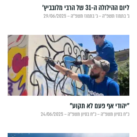
ליום ההילולה ה-31 של הרבי מלובביץ'
ג׳ בתמוז תשפ״ה – ג׳ בתמוז תשפ״ה – 29/06/2025
"יהודי אף פעם לא תקוע"
כ״ח בסיון תשפ״ה – כ״ח בסיון תשפ״ה – 24/06/2025