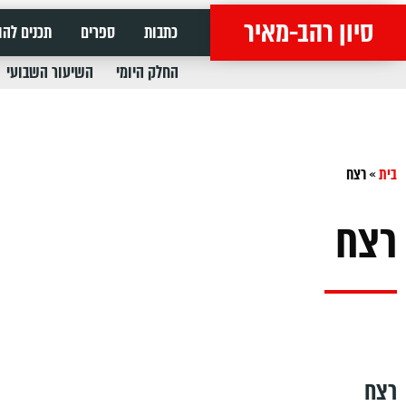
סיון רהב-מאיר
כתבות
ספרים
תכנים להו
החלק היומי
השיעור השבועי
בית
»
רצח
רצח
רצח