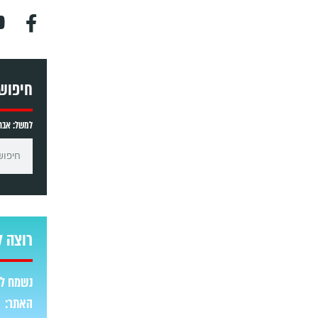
חיפוש
למשל: אברה
רוצה ל
נשמח לש
האתר: