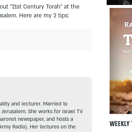
out "21st Century Torah" at the
salem. Here are my 2 tips:
lity and lecturer. Married to
n Jerusalem. She works for Israel TV
haronot newspaper, and hosts a
WEEKLY 
Army Radio). Her lectures on the