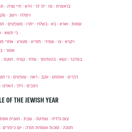
בראשית
נח
לך לך
וירא
חיי שרה
תו
וישלח
וישב
מקץ
שמות
וארא
בא
בשלח
יתרו
משפטים
תר
כי תשא
ו
ויקרא
צו
שמיני
תזריע
מצורע
אחרי מו
אמור
ב
במדבר
נשא
בהעלותך
שלח
קורח
חוקת
דברים
ואתחנן
עקב
ראה
שופטים
כי תצ
ניצבים
וילך
האזינו
LE OF THE JEWISH YEAR
צום גדליה
שמיטה
שבת
תענית אסת
חנוכה
סוכות ושמחת תורה
יום כיפורים