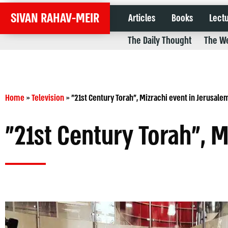
SIVAN RAHAV-MEIR
Articles
Books
Lect
The Daily Thought
The We
Home
»
Television
»
"21st Century Torah", Mizrachi event in Jerusale
"21st Century Torah", M