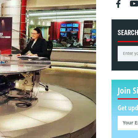
SEARC
Join S
Get upd