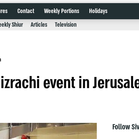
ures
Contact
Weekly Portions
Holidays
ekly Shiur
Articles
Television
m
izrachi event in Jerusa
Follow Si