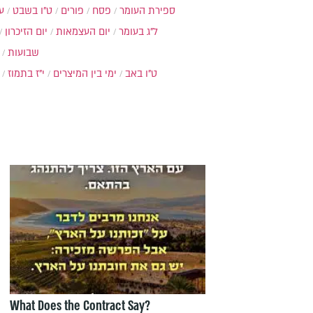
ספירת העומר
פסח
פורים
ט"ו בשבט
ע
ל"ג בעומר
יום העצמאות
יום הזיכרון
שבועות
ט"ו באב
ימי בין המיצרים
י"ז בתמוז
What Does the Contract Say?