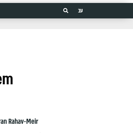
עב
lem
van Rahav-Meir