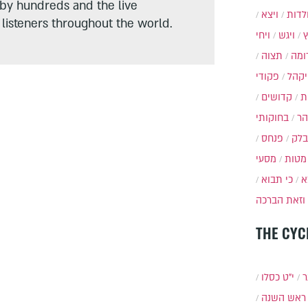
 by hundreds and the live
לדות
ויצא
listeners throughout the world.
ויגש
ויחי
ומה
תצוה
יקהל
פקודי
ת
קדושים
הר
בחוקותי
בלק
פנחס
מטות
מסעי
א
כי תבוא
וזאת הברכה
THE CYC
ר
י״ט כסלו
ראש השנה