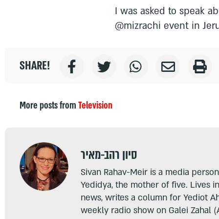
I was asked to speak ab
@mizrachi event in Jeru
SHARE!
More posts from
Television
סיון רהב-מאיר
Sivan Rahav-Meir is a media persona
Yedidya, the mother of five. Lives i
news, writes a column for Yediot A
weekly radio show on Galei Zahal (