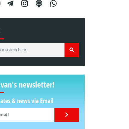
H
ivan's newsletter!
ates & news via Email