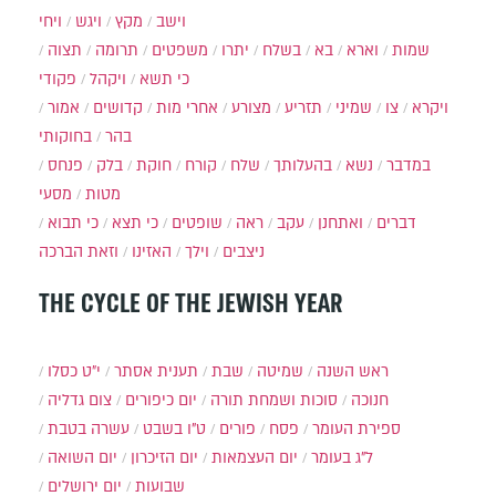
וישב
מקץ
ויגש
ויחי
שמות
וארא
בא
בשלח
יתרו
משפטים
תרומה
תצוה
כי תשא
ויקהל
פקודי
ויקרא
צו
שמיני
תזריע
מצורע
אחרי מות
קדושים
אמור
בהר
בחוקותי
במדבר
נשא
בהעלותך
שלח
קורח
חוקת
בלק
פנחס
מטות
מסעי
דברים
ואתחנן
עקב
ראה
שופטים
כי תצא
כי תבוא
ניצבים
וילך
האזינו
וזאת הברכה
THE CYCLE OF THE JEWISH YEAR
ראש השנה
שמיטה
שבת
תענית אסתר
י״ט כסלו
חנוכה
סוכות ושמחת תורה
יום כיפורים
צום גדליה
ספירת העומר
פסח
פורים
ט"ו בשבט
עשרה בטבת
ל"ג בעומר
יום העצמאות
יום הזיכרון
יום השואה
שבועות
יום ירושלים