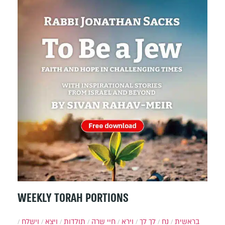
WEEKLY TORAH PORTIONS
בראשית
נח
לך לך
וירא
חיי שרה
תולדות
ויצא
וישלח