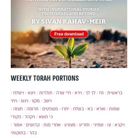
WEEKLY TORAH PORTIONS
בראשית
נח
לך לך
וירא
חיי שרה
תולדות
ויצא
וישלח
וישב
מקץ
ויגש
ויחי
שמות
וארא
בא
בשלח
יתרו
משפטים
תרומה
תצוה
כי תשא
ויקהל
פקודי
ויקרא
צו
שמיני
תזריע
מצורע
אחרי מות
קדושים
אמור
בהר
בחוקותי