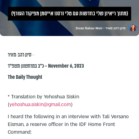
סיון רהב-מאיר
כ״ב במרחשוון תשפ״ד – November 6, 2023
The Daily Thought
* Translation by Yehoshua Siskin
(
yehoshua.siskin@gmail.com
)
I heard the following in an interview with Tali Versano
Eisman, a reserve officer in the IDF Home Front
Command: