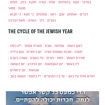
במדבר
נשא
בהעלותך
שלח
קורח
חוקת
בלק
פנחס
מטות
מסעי
דברים
ואתחנן
עקב
ראה
שופטים
כי תצא
כי תבוא
ניצבים
וילך
האזינו
וזאת הברכה
THE CYCLE OF THE JEWISH YEAR
ראש השנה
שמיטה
שבת
תענית אסתר
י״ט כסלו
חנוכה
סוכות ושמחת תורה
יום כיפורים
צום גדליה
ספירת העומר
פסח
פורים
ט"ו בשבט
עשרה בטבת
ל"ג בעומר
יום העצמאות
יום הזיכרון
יום השואה
שבועות
יום ירושלים
חודש אלול
ט"ו באב
ימי בין המיצרים
י"ז בתמוז
תשעה באב