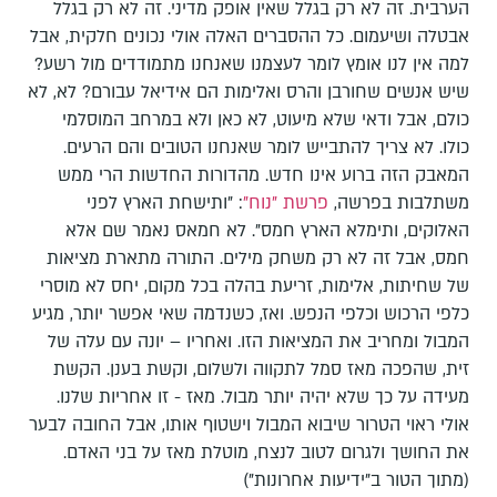
הערבית. זה לא רק בגלל שאין אופק מדיני. זה לא רק בגלל
אבטלה ושיעמום. כל ההסברים האלה אולי נכונים חלקית, אבל
למה אין לנו אומץ לומר לעצמנו שאנחנו מתמודדים מול רשע?
שיש אנשים שחורבן והרס ואלימות הם אידיאל עבורם? לא, לא
כולם, אבל ודאי שלא מיעוט, לא כאן ולא במרחב המוסלמי
כולו. לא צריך להתבייש לומר שאנחנו הטובים והם הרעים.
המאבק הזה ברוע אינו חדש. מהדורות החדשות הרי ממש
משתלבות בפרשה,
פרשת "נוח"
: "ותישחת הארץ לפני
האלוקים, ותימלא הארץ חמס". לא חמאס נאמר שם אלא
חמס, אבל זה לא רק משחק מילים. התורה מתארת מציאות
של שחיתות, אלימות, זריעת בהלה בכל מקום, יחס לא מוסרי
כלפי הרכוש וכלפי הנפש. ואז, כשנדמה שאי אפשר יותר, מגיע
המבול ומחריב את המציאות הזו. ואחריו – יונה עם עלה של
זית, שהפכה מאז סמל לתקווה ולשלום, וקשת בענן. הקשת
מעידה על כך שלא יהיה יותר מבול. מאז - זו אחריות שלנו.
אולי ראוי הטרור שיבוא המבול וישטוף אותו, אבל החובה לבער
את החושך ולגרום לטוב לנצח, מוטלת מאז על בני האדם.
(מתוך הטור ב"ידיעות אחרונות")