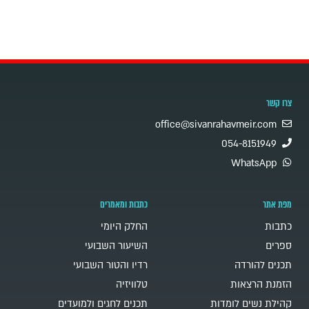
צרו קשר
office@sivanrahavmeir.com
054-8151949
WhatsApp
מפת אתר
כתבות ומאמרים
כתבות
החלק היומי
ספרים
השיעור השבועי
תכנים להורדה
רדיו והטור השבועי
הזמנת הרצאות
טלוויזיה
קהילת נשים לומדות
תכנים לחגים ולמועדים