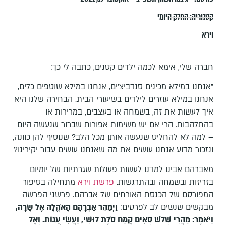
קטגוריה:
החלק היומי
וירא
חברה שלי, אימא לכמה ילדים קטנים, כתבה לי כך:
"אנחנו במילא מכינים סנדביצ'ים, אנחנו במילא שוטפים כלים,
אנחנו במילא עוזרים לילדים בשיעורי הבית. הבחירה שלנו היא
איך לעשות את זה, בשמחה או בעצבים, במרירות או
בהתלהבות. הרי אם יש משימות אפורות שברור שנעשה היום
– למה לא להחליט שנעשה אותן מכל הלב? שנוסיף להן כוונה,
ונזכור מדוע אנחנו עושים את מה שאנחנו עושים עבור יקירינו?
מאברהם אבינו למדנו לעשות פעולות שגרתיות של יומיום
בזריזות ובשמחה ובהתרגשות.
פרשת וירא
מתחילה בסיפור
המפורסם של הכנסת האורחים של אברהם. פרשני הפרשה
מבקשים שנשים לב לפרטים:
וַיְמַהֵר אַבְרָהָם הָאֹהֱלָה אֶל שָׂרָה,
וַיֹּאמֶר: מַהֲרִי שְׁלֹשׁ סְאִים קֶמַח סֹלֶת לוּשִׁי, וַעֲשִׂי עֻגוֹת. וְאֶל