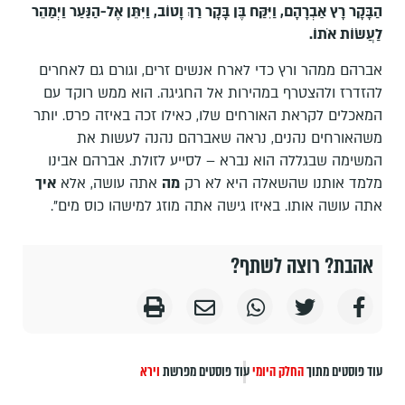
הַבָּקָר רָץ אַבְרָהָם, וַיִּקַּח בֶּן בָּקָר רַךְ וָטוֹב, וַיִּתֵּן אֶל-הַנַּעַר וַיְמַהֵר
לַעֲשׂוֹת אֹתוֹ.
אברהם ממהר ורץ כדי לארח אנשים זרים, וגורם גם לאחרים
להזדרז ולהצטרף במהירות אל החגיגה. הוא ממש רוקד עם
המאכלים לקראת האורחים שלו, כאילו זכה באיזה פרס. יותר
משהאורחים נהנים, נראה שאברהם נהנה לעשות את
המשימה שבגללה הוא נברא – לסייע לזולת. אברהם אבינו
מלמד אותנו שהשאלה היא לא רק
מה
אתה עושה, אלא
איך
אתה עושה אותו. באיזו גישה אתה מוזג למישהו כוס מים".
אהבת? רוצה לשתף?
עוד פוסטים מתוך
החלק היומי
עוד פוסטים מפרשת
וירא