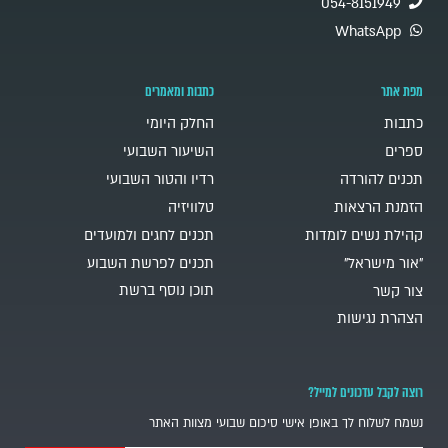
054-8151949
WhatsApp
מפת אתר
כתבות ומאמרים
כתבות
החלק היומי
ספרים
השיעור השבועי
תכנים להורדה
רדיו והטור השבועי
הזמנת הרצאות
טלוויזיה
קהילת נשים לומדות
תכנים לחגים ולמועדים
"אור מישראל"
תכנים לפרשת השבוע
תוכן נוסף ברשת
צור קשר
הצהרת נגישות
רוצה לקבל עדכונים למייל?
נשמח לשלוח לך באופן אישי סיכום שבועי מצוות האתר