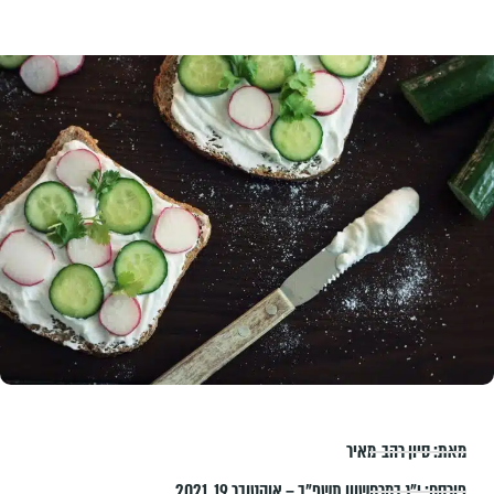
מאת:
סיון רהב-מאיר
פורסם:
י״ג במרחשוון תשפ״ב – אוקטובר 19, 2021