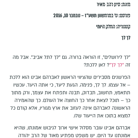
מאת:
סיון רהב-מאיר
פורסם:
ט׳ במרחשוון תשע״ז – נובמבר 10, 2016
קטגוריה:
החלק היומי
לך לך
"לך לירושלים", זו הוראה ברורה. גם "לך לתל אביב". אבל מה
זה
"לך לך"
? לאן ללכת?
הפרשנים מסבירים שהציווי הראשון לאברהם אבינו הוא ללכת
– אל עצמו. לך לך, פנימה. הגעת ליעד, כי אתה היעד. עכשיו
תתאמץ, תחשוב, תבדוק, תבנה ותפתח את עצמך, ורק מתוך
כך – תוכל לצאת אחר כך החוצה אל העולם. כך שהאמירה
הראשונה לאברהם אינה לעזוב את ארץ מגוריו, אלא קודם כל
למצוא בתוכו את הייעוד שלו.
אברהם אבינו עובר מסלול אישי ארוך לגיבוש אמונתו, שהיא
אמונתנו עד היום. יש משפט מפתיע מאוד של הרב יהודה