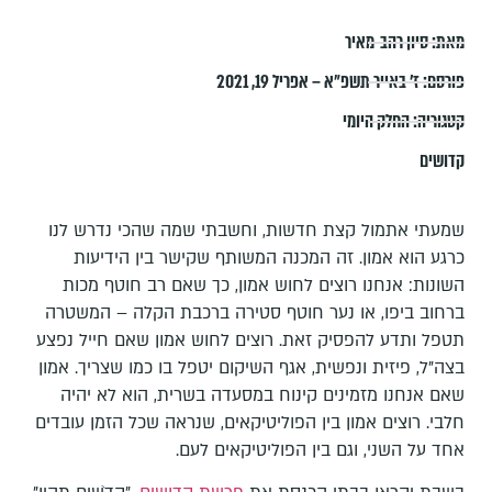
מאת:
סיון רהב-מאיר
פורסם:
ז׳ באייר תשפ״א – אפריל 19, 2021
קטגוריה:
החלק היומי
קדושים
שמעתי אתמול קצת חדשות, וחשבתי שמה שהכי נדרש לנו
כרגע הוא אמון. זה המכנה המשותף שקישר בין הידיעות
השונות: אנחנו רוצים לחוש אמון, כך שאם רב חוטף מכות
ברחוב ביפו, או נער חוטף סטירה ברכבת הקלה – המשטרה
תטפל ותדע להפסיק זאת. רוצים לחוש אמון שאם חייל נפצע
בצה"ל, פיזית ונפשית, אגף השיקום יטפל בו כמו שצריך. אמון
שאם אנחנו מזמינים קינוח במסעדה בשרית, הוא לא יהיה
חלבי. רוצים אמון בין הפוליטיקאים, שנראה שכל הזמן עובדים
אחד על השני, וגם בין הפוליטיקאים לעם.