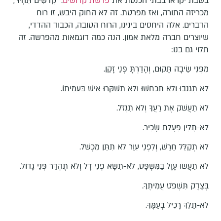
בשבת יקראו בבתי הכנסת את
פרשת קדושים
. "קְדֹשִׁים תִּהְיוּ",
מכריזה התורה, ואז מפרטת. זה לא החוק היבש, זו רוח
הדברים. אלה היחסים בינינו, הרוח הטובה, הכבוד ההדדי,
שיוצרים חברה מלאת אמון. הנה כמה דוגמאות מהפרשה. זה
תלוי גם בנו:
מִפְּנֵי שֵׂיבָה תָּקוּם, וְהָדַרְתָּ פְּנֵי זָקֵן.
לֹא תִּגְנֹבוּ וְלֹא תְכַחֲשׁוּ וְלֹא תְשַׁקְּרוּ אִישׁ בַּעֲמִיתוֹ.
לֹא תַעֲשֹׁק אֶת רֵעֲךָ וְלֹא תִגְזֹל.
לֹא-תָלִין פְּעֻלַּת שָׂכִיר.
לֹא תְקַלֵּל חֵרֵשׁ, וְלִפְנֵי עִוֵּר לֹא תִתֵּן מִכְשֹׁל.
לֹא תַעֲשׂוּ עָוֶל בַּמִּשְׁפָּט, לֹא-תִשָּׂא פְנֵי דָל וְלֹא תֶהְדַּר פְּנֵי גָדוֹל.
בְּצֶדֶק תִּשְׁפֹּט עֲמִיתֶךָ.
לֹא-תֵלֵךְ רָכִיל בְּעַמֶּךָ.