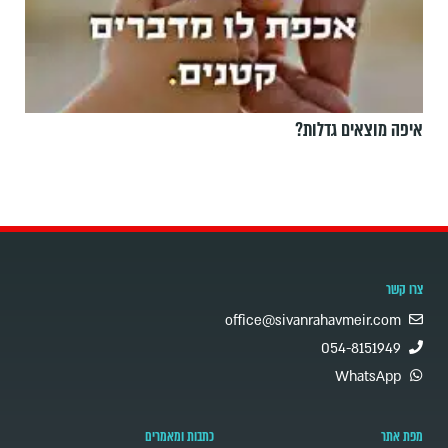
איפה מוצאים גדלות?
צרו קשר
office@sivanrahavmeir.com
054-8151949
WhatsApp
מפת אתר
כתבות ומאמרים