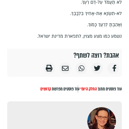
לֹא תַעֲמֹד עַל-דַּם רֵעֶךָ.
לֹא-תִשְׂנָא אֶת-אָחִיךָ בִּלְבָבֶךָ.
וְאָהַבְתָּ לְרֵעֲךָ כָּמוֹךָ.
נשמע כמו מצע מצוין, לתפארת מדינת ישראל.
אהבת? רוצה לשתף?
עוד פוסטים מתוך
החלק היומי
עוד פוסטים מפרשת
קדושים