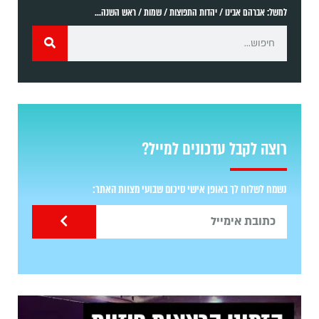
למשל: אברהם אבינו / יהדות התפוצות / שמות / ראש השנה...
רוצה לקבל עדכונים למייל?
נשמח לשלוח לך באופן אישי סיכום שבועי מצוות האתר: