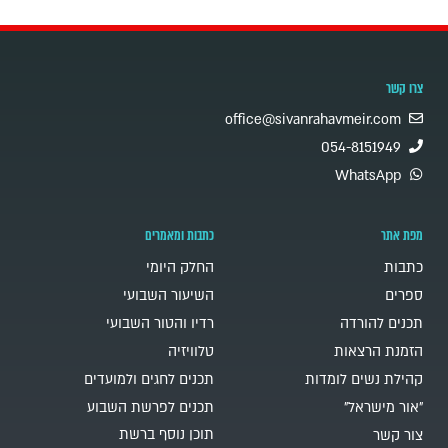
צרו קשר
office@sivanrahavmeir.com
054-8151949
WhatsApp
מפת אתר
כתבות ומאמרים
כתבות
החלק היומי
ספרים
השיעור השבועי
תכנים להורדה
רדיו והטור השבועי
הזמנת הרצאות
טלוויזיה
קהילת נשים לומדות
תכנים לחגים ולמועדים
"אור מישראל"
תכנים לפרשת השבוע
תוכן נוסף ברשת
צור קשר