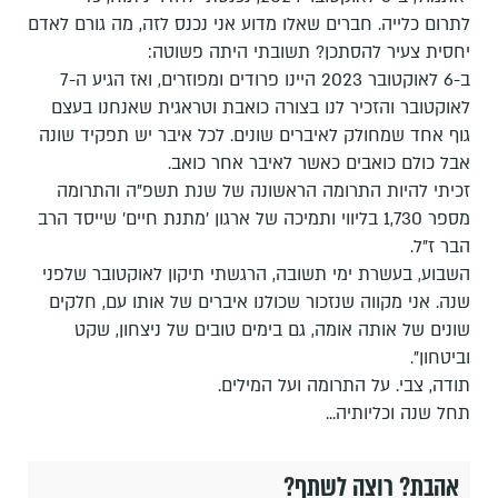
לתרום כלייה. חברים שאלו מדוע אני נכנס לזה, מה גורם לאדם
יחסית צעיר להסתכן? תשובתי היתה פשוטה:
ב-6 לאוקטובר 2023 היינו פרודים ומפוזרים, ואז הגיע ה-7
לאוקטובר והזכיר לנו בצורה כואבת וטראגית שאנחנו בעצם
גוף אחד שמחולק לאיברים שונים. לכל איבר יש תפקיד שונה
אבל כולם כואבים כאשר לאיבר אחר כואב.
זכיתי להיות התרומה הראשונה של שנת תשפ"ה והתרומה
מספר 1,730 בליווי ותמיכה של ארגון 'מתנת חיים' שייסד הרב
הבר ז"ל.
השבוע, בעשרת ימי תשובה, הרגשתי תיקון לאוקטובר שלפני
שנה. אני מקווה שנזכור שכולנו איברים של אותו עם, חלקים
שונים של אותה אומה, גם בימים טובים של ניצחון, שקט
וביטחון".
תודה, צבי. על התרומה ועל המילים.
תחל שנה וכליותיה...
אהבת? רוצה לשתף?