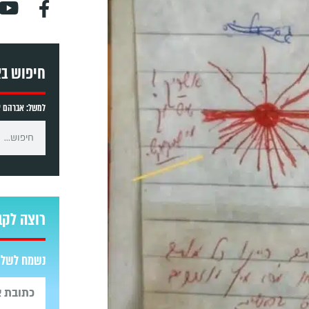
חיפוש ב
למשל: אברהם אב
רוצה לקב
נשמח לשלוח