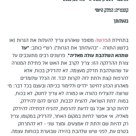
קטגוריה:
החלק היומי
בהעלותך
בתחילת ה
פרשה
מסופר שאהרון צריך להעלות את הנרות (או
בלשון התורה - "בהעלותך את הנרות"). רש"י כותב:
"עד
שתהא השלהבת עולה מאליה"
. פרשנים רבים מתעכבים על
צורת ההדלקה הזו: צריך לקרב את האש אל פתילת המנורה
עד שהשלהבת תדלק מעצמה. לא להדליק בכוח, אלא
להרפות קצת ולתת לזה לקרות לבד. זה הכלל שלומדים
מאהרון הכהן לחינוך ילדים וללימוד בכיתה ובעצם בכל דבר: מי
שרוצה להצליח כהורה או כמורה לא צריך לחנוק. לא בכוח,
במוח. לתת השראה, להצית לבבות, לגרום להם להידלק,
להיות קרוב אבל גם לדעת להרפות, להניח לפתילה להידלק
מאליה. אי אפשר לחיות במקום האחר, להדליק במקומו, צריך
רק להיות שם ולתת לו אמצעים. ומצד שני - לא להתרחק
בטרם עת, לפני שיש שלהבת בהירה שבוערת בכוחות עצמה.