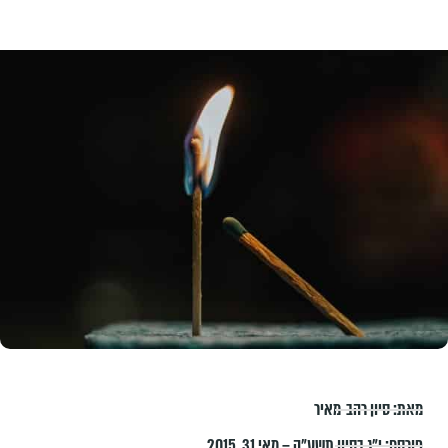
מאת:
סיון רהב-מאיר
פורסם:
י״ג בסיון תשע״ה – מאי 31, 2015