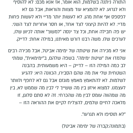
התורה ניתנה בשלמות, הוא אומר, אז אנא מכם: לא להוסיף
ולא לגרוע. לא להמציא עוד מצוות והוראות, אבל גם לא
לפספס אף אחת מהן. לא לעשות יותר מדיי ולא לעשות פחות
מדיי. לא להיות קיצוני לצד אחד, או חסר אחריות לצד השני.
יש פה חבילה אחת, וכל צד ינסה "למשוך" אותה לכיוון שלו,
לערכים שלו. משה רבנו דורש מאיתנו, במילה אחת: לדייק.
אני לא מכירה את שיטתה של ימימה אביטל, אבל מכירה רבים
שלמדו את "שיטת ימימה". בשפה שלהם, ב"ימימאית", שמתי
לב כמה המילה הזו – לדייק – היא משמעותית. בהבנה
השטחית שלי את מה שהם הסבירו, הכוונה היא: להגיע
לשלמות. לא להתאמץ מאמץ מוגזם אבל גם לא לחפף ולוותר
לעצמנו. למצוא איזון בין מה ששייך לי לבין מה שממש לא, בין
מה שמהווה עומס לבין מה שהכרחי. זה לא סתם סלוגן, זו
מלאכה לחיים שלמים, להצליח לקיים את ההוראה הזו –
"לא תוסיפו ולא תגרעו".
(בתמונה:קברה של ימימה אביטל)