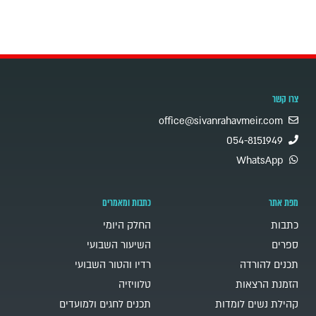
צרו קשר
office@sivanrahavmeir.com
054-8151949
WhatsApp
מפת אתר
כתבות ומאמרים
כתבות
החלק היומי
ספרים
השיעור השבועי
תכנים להורדה
רדיו והטור השבועי
הזמנת הרצאות
טלוויזיה
קהילת נשים לומדות
תכנים לחגים ולמועדים