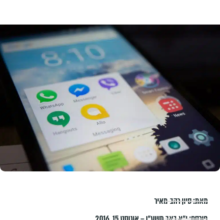
מאת:
סיון רהב-מאיר
פורסם:
י״א באב תשע״ו – אוגוסט 15, 2016