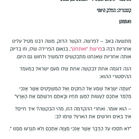
קטגוריה:
החלק היומי
ואתחנן
מתשעה באב – לפרשה. הקשר הדוק. משה רבנו מטיל עלינו
אחריות רבה ב
פרשת "ואתחנן"
, בנאום הפרידה שלו, וזו בדיוק
אותה אחריות שאנחנו מתבקשים להמשיך ולחוש גם היום.
הנה דוגמה אחת לבקשה אחת שלו מעם ישראל במעמד
ההיסטורי ההוא:
"וְעַתָּה יִשְׂרָאֵל שְׁמַע אֶל הַחֻקִּים וְאֶל הַמִּשְׁפָּטִים אֲשֶׁר אָנֹכִי
מְלַמֵּד אֶתְכֶם לַעֲשׂוֹת לְמַעַן תִּחְיוּ וּבָאתֶם וִירִשְׁתֶּם אֶת הָאָרֶץ"
– הוא אומר. ואחרי ההקדמה הזו, מהי הבקשה? איך חיים?
איך באים ויורשים את הארץ? שימו לב:
"לא תֹסִפוּ עַל הַדָּבָר אֲשֶׁר אָנֹכִי מְצַוֶּה אֶתְכֶם וְלֹא תִגְרְעוּ מִמֶּנּוּ ".