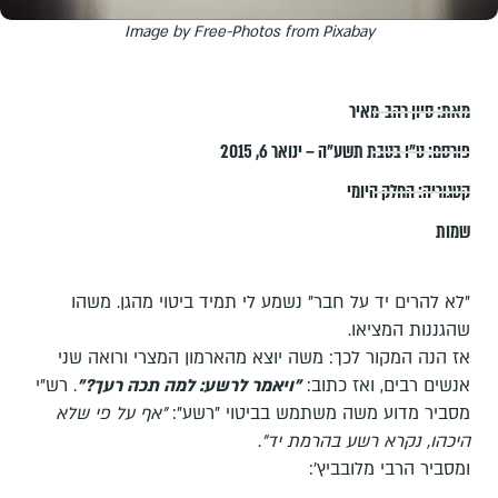
Image by Free-Photos from Pixabay
מאת:
סיון רהב-מאיר
פורסם:
ט״ו בטבת תשע״ה – ינואר 6, 2015
קטגוריה:
החלק היומי
שמות
"לא להרים יד על חבר" נשמע לי תמיד ביטוי מהגן. משהו
שהגננות המציאו.
אז הנה המקור לכך: משה יוצא מהארמון המצרי ורואה שני
אנשים רבים, ואז כתוב:
"ויאמר לרשע: למה תכה רעך?
"
. רש"י
מסביר מדוע משה משתמש בביטוי "רשע":
"אף על פי שלא
היכהו, נקרא רשע בהרמת יד"
.
ומסביר הרבי מלובביץ':