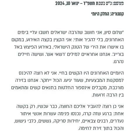
פורסם:
כ״ט בטבת תשפ״ד – ינואר 10, 2024
קטגוריה:
החלק היומי
"שלום סיון, אני חושב שהרבה ישראלים חשבו עליי בימים
האחרונים, בלי להכיר אותי: אני הקצין בקצה האירוע, במקום
בו אישרו את הירי של הטנק הישראלי, באירוע הפיצוץ באל
בורייג'. אנחנו אחראיים למילים 'רשאי אש'. ושישה חיילים
נהרגו.
היומיים האחרונים היו הקשים בחיי. אני לא רוצה להיכנס
למסקנות המבצעיות, שעוד יגיעו. הכול ייחקר. אנחנו בזירה
מורכבת, מקבלים אינספור החלטות בתנאים קשים ומתאמים
בין הרבה זרועות.
אני כן רוצה להעביר אליכם החוצה, כבר עכשיו, רק בקשה
אחת: ברגע שזה קרה, נכנסו פנימה עשרות אנשי איתור
נעדרים, רבנים צבאיים, יחידות סריקה, גששים, כלבי גישוש,
והכול בתוך זירת לחימה.