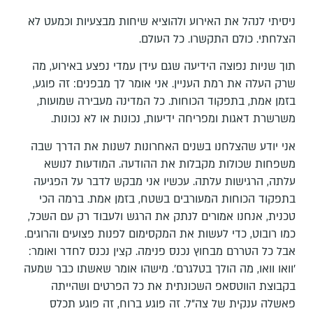
ניסיתי לנהל את האירוע ולהוציא שיחות מבצעיות וכמעט לא
הצלחתי. כולם התקשרו. כל העולם.
תוך שניות נפוצה הידיעה שגם עידן עמדי נפצע באירוע, מה
שרק העלה את רמת העניין. אני אומר לך מבפנים: זה פוגע,
בזמן אמת, בתפקוד הכוחות. כל המדינה מעבירה שמועות,
משרשרת דאגות ומפריחה ידיעות, נכונות או לא נכונות.
אני יודע שהצלחנו בשנים האחרונות לשנות את הדרך שבה
משפחות שכולות מקבלות את ההודעה. המודעות לנושא
עלתה, הרגישות עלתה. עכשיו אני מבקש לדבר על הפגיעה
בתפקוד הכוחות המעורבים בשטח, בזמן אמת. ברמה הכי
טכנית, אנחנו אמורים לנתק את הרגש ולעבוד רק עם השכל,
כמו רובוט, כדי לעשות את המקסימום לפנות פצועים והרוגים.
אבל כל הטררם מבחוץ נכנס פנימה. קצין נכנס לחדר ואומר:
'וואו וואו, מה הולך בטלגרם'. מישהו אומר שאשתו כבר שמעה
בקבוצת הווטסאפ השכונתית את כל הפרטים ושהייתה
פאשלה ענקית של צה"ל. זה פוגע ברוח, זה פוגע תכלס