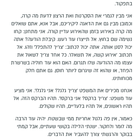
בתפקוד.
אני מבין לגמרי את הסקרנות ואת הרצון לדעת מה קרה,
וכמובן מבין גם את הדאגה ליקיריכם, אבל אנא, אתם שואלים
מה קרה באירוע בזמן שהאירוע עדיין קורה. אני מתחנן: קחו
נשימה שם בחוץ. אל תייצרו עוד רעש. קיבלת הודעה? אתה
יכול לסנן אותה. אתה יכול לכתוב: 'צריך להתפלל' וזהו. אל
תכתוב 'אירוע קשה, אל תשאלו'. כל אחד צריך לשאול את
עצמו מה ההודעה שלו תגרום. האם הוא עוד חוליה בשרשרת
הפחד, או שהוא זה שיגרום ליותר חוסן. גם אתם חלק
מכוחותינו.
אנחנו מכירים את המשפט 'צריך גלגל? אני גלגל!'. אני מציע
עוד משפט: 'צריך ברקס? אני ברקס!'. תהיו הברקס הזה. אל
תהיו ראשונים, אל תהיו בלעדיים, תהיו שקולים.
כאמור, אין פה גלגול אחריות ממי שבשטח. יהיה עוד הרבה
מה לומר ולחקור. ישנתי הלילה בקושי שעתיים, אבל קמתי
בבוקר והרגשתי צורך להעביר את הדברים.