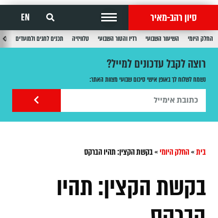
סיון רהב-מאיר
EN
החלק היומי
השיעור השבועי
רדיו והטור השבועי
טלוויזיה
תכנים לחגים ולמועדים
תכנ
רוצה לקבל עדכונים למייל?
נשמח לשלוח לך באופן אישי סיכום שבועי מצוות האתר:
בית
»
החלק היומי
»
בקשת הקצין: תהיו הברקס
בקשת הקצין: תהיו
הברקס