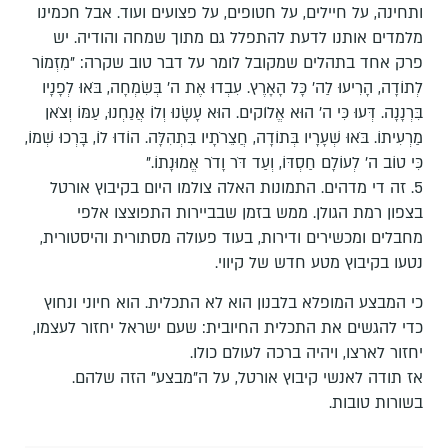
ותחינה, על חיילים, על חטופים, על פצועים ועוד. אבל חכמינו
מלמדים אותנו לדעת להתפלל גם מתוך שמחה והודיה. יש
פרק אחד בתהלים שמקובל לומר על דבר טוב שקרה: "מִזְמוֹר
לְתוֹדָה, הָרִיעוּ לַה' כָּל הָאָרֶץ. עִבְדוּ אֶת ה' בְּשִׂמְחָה, בֹּאוּ לְפָנָיו
בִּרְנָנָה. דְּעוּ כִּי ה' הוּא אֱלֹוקים. הוּא עָשָׂנוּ וְלוֹ אֲנַחְנוּ, עַמּוֹ וְצֹאן
מַרְעִיתוֹ. בֹּאוּ שְׁעָרָיו בְּתוֹדָה, חֲצֵרֹתָיו בִּתְהִלָּה. הוֹדוּ לוֹ, בָּרְכוּ שְׁמוֹ,
כִּי טוֹב ה' לְעוֹלָם חַסְדּוֹ, וְעַד דֹּר וָדֹר אֱמוּנָתוֹ."
5. זה די מדהים. התמונות האלה צולמו היום בקיבוץ אורטל
בצפון רמת הגולן. ממש בזמן שבביירות התפוצצו אלפי
מחבלים ומכשירים ודירות, בעוד פעולה מסתורית והיסטורית,
נטעו בקיבוץ מטע חדש של קיווי.
כי המבצע המופלא בלבנון הוא לא התכלית. הוא חיוני ונחוץ
כדי להגשים את התכלית החיובית: שעם ישראל יחזור לעצמו,
יחזור לארצו, ויהיה ברכה לעולם כולו.
אז תודה לאנשי קיבוץ אורטל, על ה"מבצע" הזה שלהם.
בשורות טובות.