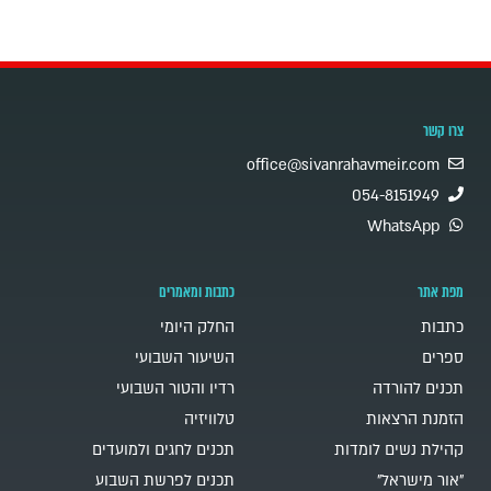
צרו קשר
office@sivanrahavmeir.com
054-8151949
WhatsApp
מפת אתר
כתבות ומאמרים
כתבות
החלק היומי
ספרים
השיעור השבועי
תכנים להורדה
רדיו והטור השבועי
הזמנת הרצאות
טלוויזיה
קהילת נשים לומדות
תכנים לחגים ולמועדים
"אור מישראל"
תכנים לפרשת השבוע