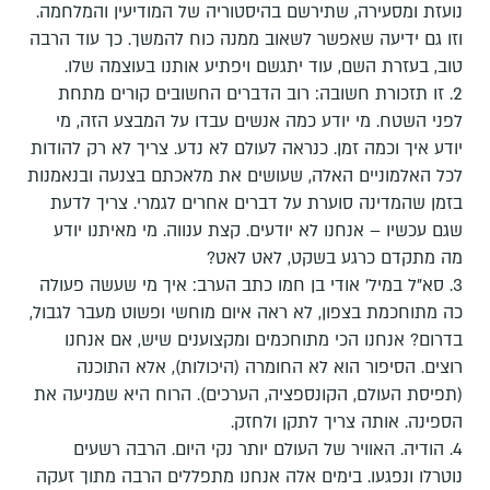
נועזת ומסעירה, שתירשם בהיסטוריה של המודיעין והמלחמה.
וזו גם ידיעה שאפשר לשאוב ממנה כוח להמשך. כך עוד הרבה
טוב, בעזרת השם, עוד יתגשם ויפתיע אותנו בעוצמה שלו.
2. זו תזכורת חשובה: רוב הדברים החשובים קורים מתחת
לפני השטח. מי יודע כמה אנשים עבדו על המבצע הזה, מי
יודע איך וכמה זמן. כנראה לעולם לא נדע. צריך לא רק להודות
לכל האלמוניים האלה, שעושים את מלאכתם בצנעה ובנאמנות
בזמן שהמדינה סוערת על דברים אחרים לגמרי. צריך לדעת
שגם עכשיו – אנחנו לא יודעים. קצת ענווה. מי מאיתנו יודע
מה מתקדם כרגע בשקט, לאט לאט?
3. סא"ל במיל' אודי בן חמו כתב הערב: איך מי שעשה פעולה
כה מתוחכמת בצפון, לא ראה איום מוחשי ופשוט מעבר לגבול,
בדרום? אנחנו הכי מתוחכמים ומקצוענים שיש, אם אנחנו
רוצים. הסיפור הוא לא החומרה (היכולות), אלא התוכנה
(תפיסת העולם, הקונספציה, הערכים). הרוח היא שמניעה את
הספינה. אותה צריך לתקן ולחזק.
4. הודיה. האוויר של העולם יותר נקי היום. הרבה רשעים
נוטרלו ונפגעו. בימים אלה אנחנו מתפללים הרבה מתוך זעקה