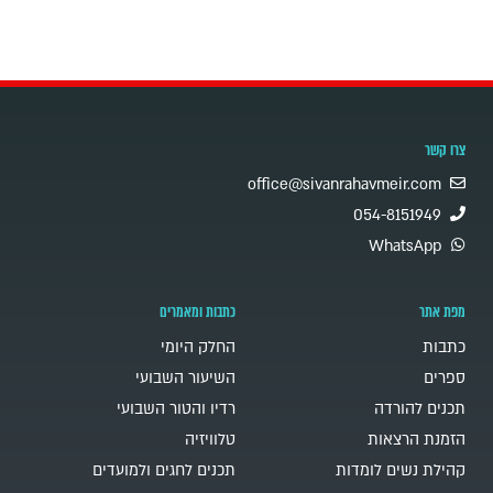
צרו קשר
office@sivanrahavmeir.com
054-8151949
WhatsApp
מפת אתר
כתבות ומאמרים
כתבות
החלק היומי
ספרים
השיעור השבועי
תכנים להורדה
רדיו והטור השבועי
הזמנת הרצאות
טלוויזיה
קהילת נשים לומדות
תכנים לחגים ולמועדים