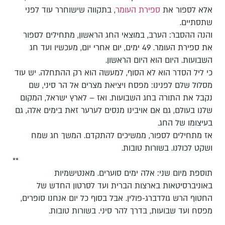
אלא לספור את
ספירת העומר
, בתקווה שישוחרר עוד לפני
שתסתיים.
והנה ההסבר: הערב, במוצאי החג הראשון, מתחילים לספור
את ספירת העומר. 49 ימים, יום אחרי יום, מעכשיו ועד חג
השבועות. היום הוא היום הראשון.
כי ליל הסדר הוא לא הסוף, למעשה הוא רק ההתחלה. יש עוד
מסלול שלם לפנינו: מפסח ויציאת מצרים אל הר סיני, שם
נקבל את התורה בחג השבועות. ואז – לארץ ישראל, המקום
שלנו בעולם, גם אם אויבינו מנסים לערער זאת בימים אלה, גם
בעיצומו של החג.
אז מתחילים לספור, ממשיכים להתקדם. המשך חג שמח
ושקט לכולנו. בשורות טובות.
**
תוספת מיום שני: אלה ימים סוערים. מאנטישמיות
באוניברסיטאות בארצות הברית ועד לסרטון החדש של
החטוף הרש גולדברג-פולין. אבל בסוף כל יום אנחנו סופרים,
מפסח ועד שבועות, בדרך להר סיני. בשורות טובות.