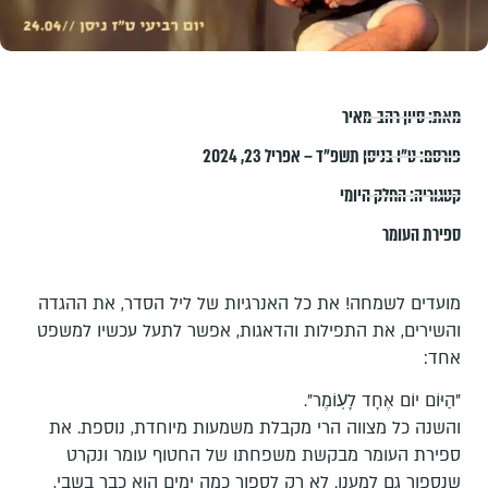
מאת:
סיון רהב-מאיר
פורסם:
ט״ו בניסן תשפ״ד – אפריל 23, 2024
קטגוריה:
החלק היומי
ספירת העומר
מועדים לשמחה! את כל האנרגיות של ליל הסדר, את ההגדה
והשירים, את התפילות והדאגות, אפשר לתעל עכשיו למשפט
אחד:
"הַיּוֹם יוֹם אֶחָד לָעֽוֹמֶר".
והשנה כל מצווה הרי מקבלת משמעות מיוחדת, נוספת. את
ספירת העומר מבקשת משפחתו של החטוף עומר ונקרט
שנספור גם למענו. לא רק לספור כמה ימים הוא כבר בשבי,