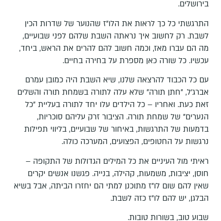
בירושלים.
התרגשתי כל כך לראות את הלו"ז שהנוער של שדרות הכין
לשבת. רק לחשוב איך נראתה השבת שלהם לפני שבועיים,
מה הם עברו מאז, וכמה חשוב להם להרים את הראש, ביחד,
עכשיו. כל שורה כאן מספרת על בחירה בחיים.
עם כל הכבוד להרצאה שלנו, שיא השבת היה כמובן עמרם
אברג'ל, "חתן תורה" שלא עלה לתורה בשמחת תורה והשלים
זאת כעת. ואחריו – כל הילדים עלו יחד לתורה בעליית "כל
הנערים" של שמחת תורה. הציבור זרק עליהם סוכריות,
בדמעות של התרגשות, באיחור של שבועיים, בליווי תפילות
נרגשות על החטופים, הפצועים, המערכה כולה.
ראיתי מול העיניים את כל המילים הגדולות של התקופה –
חוסן, יציבות, משמעות, קהילה, בנייה. פגשנו אנשים יקרים
שאין להם שום לו"ז מתוכנן למתי הם יחזרו הביתה, אבל בשיא
הבלגן, יש להם לו"ז כזה לשבת.
שבוע טוב, בשורות טובות.