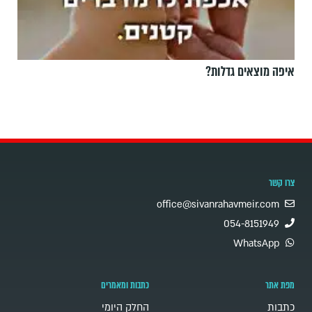
איפה מוצאים גדלות?
צרו קשר
office@sivanrahavmeir.com
054-8151949
WhatsApp
מפת אתר
כתבות ומאמרים
כתבות
החלק היומי