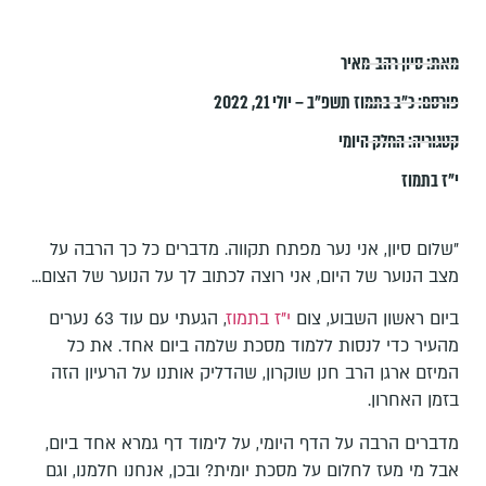
מאת:
סיון רהב-מאיר
פורסם:
כ״ב בתמוז תשפ״ב – יולי 21, 2022
קטגוריה:
החלק היומי
י"ז בתמוז
"שלום סיון, אני נער מפתח תקווה. מדברים כל כך הרבה על
מצב הנוער של היום, אני רוצה לכתוב לך על הנוער של הצום...
ביום ראשון השבוע, צום
י"ז בתמוז
, הגעתי עם עוד 63 נערים
מהעיר כדי לנסות ללמוד מסכת שלמה ביום אחד. את כל
המיזם ארגן הרב חנן שוקרון, שהדליק אותנו על הרעיון הזה
בזמן האחרון.
מדברים הרבה על הדף היומי, על לימוד דף גמרא אחד ביום,
אבל מי מעז לחלום על מסכת יומית? ובכן, אנחנו חלמנו, וגם