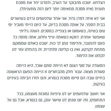
הצלחנו. ישבנו מהבוקר עד הערב, ולמדנו יחד את מסכת
תענית (איזו מסכת מתאימה יותר ליום הזה מתענית?).
אני לא איזה למדן גדול. אני אחד שלפעמים נרדם בשיעורים
בבית הספר, על אותה מסכת בדיוק. עד היום הייתי מעביר ימי
צום בשינה, בשעמום או בצפייה במסכים. השנה גיליתי
שאפשר אחרת. דווקא כשאתה עייף וחלש, אתה מנסה כל
פעם להתגבר, והלימוד נותן לך כוח. ישבנו באולם שממוקם
מתחת לקרקע, ואין בו קליטה סלולרית. זה בהחלט עזר לנו
לקלוט את הלימוד.
הסעודה של סוף הצום לא הייתה סתם אוכל, היא הייתה
סעודת מצווה. עבור חלק מהבחורים זו הייתה הפעם הראשונה
בחיים שבה הם סיימו מסכת בגמרא, והם חזרו הביתה בעיניים
בורקות.
אני חושב שלפעמים יש לנו ציפיות נמוכות מעצמנו, בכל
התחומים, וזה יום שנתן לנו שיעור ענק, גם בגמרא, אבל גם על
עצמנו.