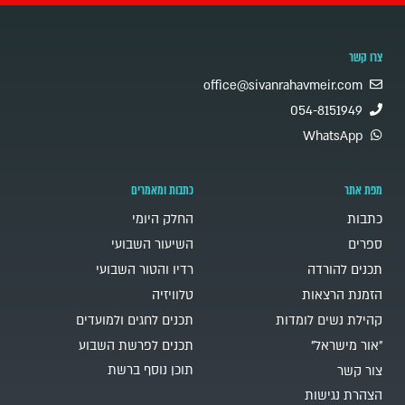
צרו קשר
office@sivanrahavmeir.com
054-8151949
WhatsApp
מפת אתר
כתבות ומאמרים
כתבות
החלק היומי
ספרים
השיעור השבועי
תכנים להורדה
רדיו והטור השבועי
הזמנת הרצאות
טלוויזיה
קהילת נשים לומדות
תכנים לחגים ולמועדים
"אור מישראל"
תכנים לפרשת השבוע
תוכן נוסף ברשת
צור קשר
הצהרת נגישות