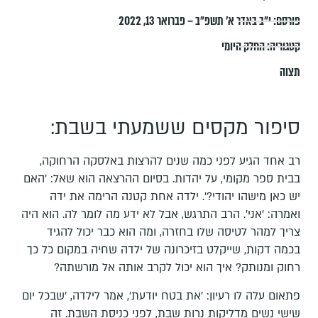
פורסם:
י״ב באדר א׳ תשפ״ב – פברואר 13, 2022
קטגוריה:
החלק היומי
תצוה
סיפור מקסים ששמעתי בשבת:
רב אחד הגיע לפני כמה שנים להרצות באלסקה הרחוקה,
בבית ספר מקומי, על יהדות. בסיום ההרצאה הוא שאל: ׳האם
יש כאן מישהו יהודי?׳. ילדה אחת קטנה הרימה את ידה
ואמרה: 'אני'. הרב התרגש, אבל לא ידע מה לומר לה. הוא היה
צריך למהר לטיסה שלו בחזרה, ומה הוא כבר יכול להגיד
בכמה דקות, שייקלט בזיכרונה של ילדה שחיה במקום כל כך
רחוק ומנותק? איך הוא יכול לקרב אותה אל מורשתה?
פתאום עלה לו רעיון: 'את בטח יודעת', אמר לילדה, 'שבכל יום
שישי נשים מדליקות נרות שבת, לפני כניסת השבת. זה