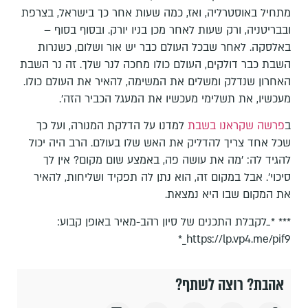
מתחיל באוסטרליה, ואז, כמה שעות אחר כך בישראל, בצרפת
ובבריטניה, ורק שעות לאחר מכן בניו יורק. ובסוף בסוף –
באלסקה. לאחר שבכל העולם כבר יש אור ושלום, כשנרות
השבת כבר דולקים, העולם כולו מחכה לנר שלך. זה נר השבת
האחרון שנדלק ומשלים את המשימה, להאיר את העולם כולו.
מעכשיו, את תשלימי מעכשיו את המעגל הכביר הזה'.
ב
פרשה שקראנו בשבת
למדנו על הדלקת המנורה, ועל כך
שכל אחד צריך להדליק את האש שלו בעולם. הרב היה יכול
להגיד לה: 'מה את עושה פה, באמצע שום מקום? אין לך
סיכוי'. אבל במקום זה, הוא נתן לה תפקיד ושליחות, להאיר
את המקום שבו היא נמצאת.
*** *_לקבלת התכנים של סיון רהב-מאיר באופן קבוע:
https://lp.vp4.me/pif9_*
אהבת? רוצה לשתף?