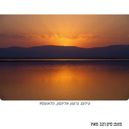
צילום: גרשון אלינסון, פלאש90
מאת:
סיון רהב-מאיר