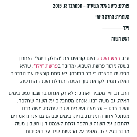
פורסם:
כ״ט באלול תשע״ה – ספטמבר 13, 2015
קטגוריה:
החלק היומי
וילך
ראש השנה
ערב
ראש השנה
. היום קוראים את "החלק היומי" האחרון
בשנה מתוך פרשת השבוע (מדובר ב
פרשת "וילך"
, שהיא
הפרשה הקצרה ביותר בתורה). לא סתם קוראים את הדברים
האלה תמיד לקראת סוף השנה ותחילת השנה החדשה.
הרב דב וויין מסביר זאת כך: לא רק אנחנו בחשבון נפש בימים
האלה, גם משה רבנו. אנחנו מסתכלים על השנה שחלפה,
ומשה רבנו – על מאה ועשרים שנים שחלפו. משה רבנו
מסתכל אחורה ומנתח, בדיוק בימים שבהם גם אנחנו אמורים
להתבונן על השנה שחלפה ולתת לעצמנו דין וחשבון. משה
מדבר בגילוי לב. מספר על הרגשות שלו, על האכזבות