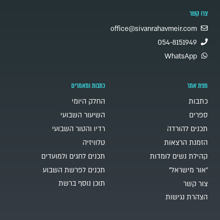
צרו קשר
office@sivanrahavmeir.com
054-8151949
WhatsApp
מפת אתר
כתבות ומאמרים
כתבות
החלק היומי
ספרים
השיעור השבועי
תכנים להורדה
רדיו והטור השבועי
הזמנת הרצאות
טלוויזיה
קהילת נשים לומדות
תכנים לחגים ולמועדים
"אור מישראל"
תכנים לפרשת השבוע
תוכן נוסף ברשת
צור קשר
הצהרת נגישות