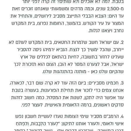
בטבת. למה לא אוכלים ולא שותים? זה קרה לפני יותר
מ-2,500 שנים, וכמה מדהים ומשמעותי שאנחנו זוכרים זאת
עד היום: הצבא הבבלי התייצב מסביב לירושלים, והתחיל את
המצור על עיר הקודש. בהמשך, החומות נפרצו, בית המקדש
נחרב ויצאנו לגלות.
2. עם ישראל חשב שלמרות החטאים, בית המקדש לעולם לא
ייחרב, שהכל ימשיך כך לנצח. הנביא ירמיהו ניסה להסביר
שעלינו לחזור בתשובה, לחיות בהתאם לכללים של ארץ
ישראל, אבל לצערנו המסר לא הובן. הצום הוא תזכורת לכך
שהקיום שלנו כאן - מותנה בהתנהגות שלנו.
3. חכמינו מסבירים: ביום הזה עוד לא קרה שום דבר, לכאורה.
אנחנו צמים כדי לזכור את תחילת הפורענות. בעשרה בטבת
עוד אפשר היה לתקן, לשנות את המסלול. כמה חשוב לזהות
סדקים ראשונים, ברמה הלאומית והאישית. לעצור לפני.
4. הרמב"ם מסביר שימי הצומות נועדו לעשיית חשבון נפש
אישי ולאומי, ולעורר אותנו לתיקון: "לְעוֹרֵר הַלְּבָבוֹת, וְלִפְתֹחַ