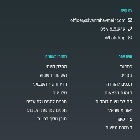
צרו קשר
office@sivanrahavmeir.com
054-8151949
WhatsApp
מפת אתר
כתבות ומאמרים
כתבות
החלק היומי
ספרים
השיעור השבועי
תכנים להורדה
רדיו והטור השבועי
הזמנת הרצאות
טלוויזיה
קהילת נשים לומדות
תכנים לחגים ולמועדים
"אור מישראל"
תכנים לפרשת השבוע
תוכן נוסף ברשת
צור קשר
הצהרת נגישות