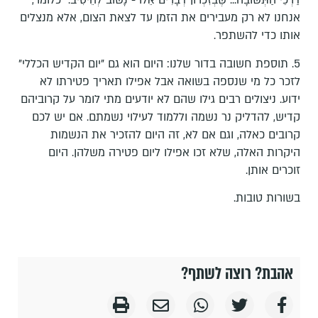
דַּרְכֵי הַתְּשׁוּבָה... שֶׁבְּזִכְרוֹן דְּבָרִים אֵלּוּ - נָשׁוּב לְהֵיטִיב." כלומר,
אנחנו לא רק מעבירים את הזמן עד לצאת הצום, אלא מנצלים
אותו כדי להשתפר.
5. תוספת חשובה בדור שלנו: היום הוא גם "יום הקדיש הכללי"
לזכר כל מי שנספה בשואה אבל אפילו תאריך פטירתו לא
ידוע. ניצולים רבים גילו שהם לא יודעים מתי לומר על קרוביהם
קדיש, להדליק נר נשמה וללמוד לעילוי נשמתם. אם יש לכם
קרובים כאלה, וגם אם לא, זה היום להזכיר את הנשמות
היקרות האלה, שלא זכו אפילו ליום פטירה משלהן. היום
זוכרים אותן.
בשורות טובות.
אהבת? רוצה לשתף?