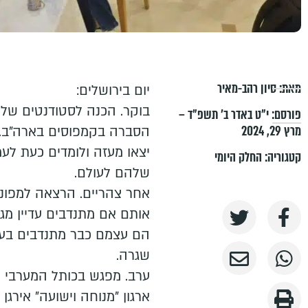
מאת:
סיון רהב-מאיר
יום בירושלים:
בוקר. הכנה לסטודנטים של 
פורסם:
י״ט באדר ב׳ תשפ״ד –
מרץ 29, 2024
הסברה בקמפוסים בארה"ב. 
יצאו מעזה ולומדים כעת לעמ
קטגוריה:
החלק היומי
שלהם לעולם.
אחר צהריים. הרצאה למפוני
אותם אם מתנדבים עדיין מגי
הם עצמם כבר מתנדבים בעיר
שגרה.
ערב. מפגש בכותל המערבי ע
ארגון "מנוחה וישועה" אירג