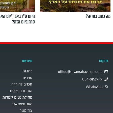
מה כתוב בחוזה?
היום ט"ו באב, ”יום הא
קרה ביום הזה?
צרו קשר
מפת אתר
כתבות
office@sivanrahavmeir.com
ספרים
054-8151949
תכנים להורדה
WhatsApp
הזמנת הרצאות
קהילת נשים לומדות
"אור מישראל"
צור קשר