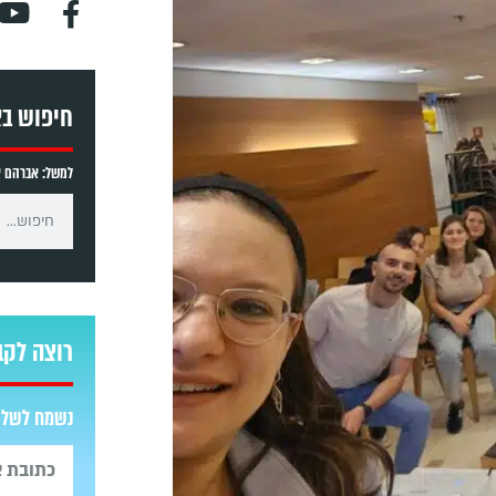
חיפוש ב
למשל: אברהם אב
רוצה לקב
נשמח לשלוח