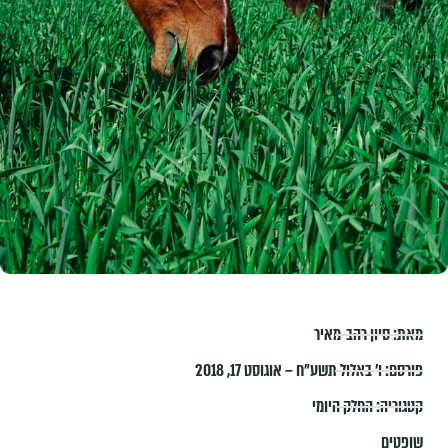
מאת:
סיון רהב-מאיר
פורסם:
ו׳ באלול תשע״ח – אוגוסט 17, 2018
קטגוריה:
החלק היומי
שופטים