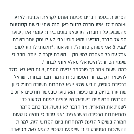
הפרשות בספר דברים מכינות אותנו לקראת הכניסה לארץ,
ואומרות לנו איזו חברה לבנות כאן. הנה שתי ידיעות קטנטנות
מהשבוע, על החברה הזו שאנו בונים ביחד: עומרי אלון, שוער
הפועל חדרה, הודיע שהוא פורש כדי לא לשחק יותר בשבת.
"מגיל 8 אני משחק כדורגל", הוא אמר, "חלמתי להגיע לטופ,
אבל עם כל האהבה למשחק – השבת יקרה לי יותר. חבל לי
שענף הכדורגל הישראלי מאלץ אותי לבחור".
כמה שעות אחר כך פורסמה ידיעה נוספת, שגם היא לא יכולה
להישאר רק במדורי הספורט: דן קרמר, חבר נבחרת ישראל
ברכיבת סוסים, הודיע שלא ייצא לתחרות חשובה בחו"ל כיוון
שתיערך בדיוק ביום כיפור. הוא טוען שבמשך חודשים ארוכים
הגורמים הרשמיים בישראל היו יכולים לפנות ולפעול כדי
לשנות את התאריך, אך הדבר לא נעשה. וכך כתב קרמר
להתאחדות הרכיבה הישראלית: "אני סבור כי תהיה זו טעות
חמורה בשיקול הדעת להתחרות ביום הקדוש הזה, למרות
ההשלכות הספורטיביות שייפגעו בסיכויי להגיע לאולימפיאדה.