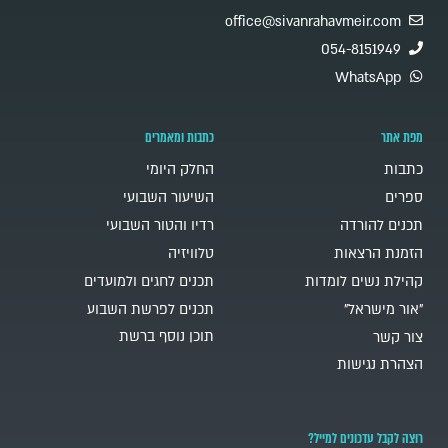
office@sivanrahavmeir.com
054-8151949
WhatsApp
מפת אתר
כתבות ומאמרים
כתבות
החלק היומי
ספרים
השיעור השבועי
תכנים להורדה
רדיו והטור השבועי
הזמנת הרצאות
טלוויזיה
קהילת נשים לומדות
תכנים לחגים ולמועדים
"אור מישראל"
תכנים לפרשת השבוע
תוכן נוסף ברשת
צור קשר
הצהרת נגישות
רוצה לקבל עדכונים למייל?