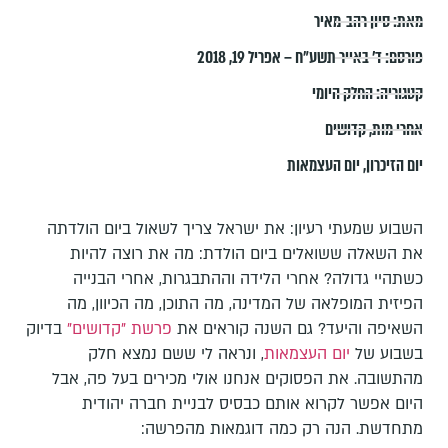
מאת:
סיון רהב-מאיר
פורסם:
ד׳ באייר תשע״ח – אפריל 19, 2018
קטגוריה:
החלק היומי
אחרי מות
,
קדושים
יום הזיכרון
,
יום העצמאות
השבוע שמעתי רעיון: את ישראל צריך לשאול ביום הולדתה
את השאלה ששואלים ביום הולדת: מה את רוצה להיות
כשתהיי גדולה? אחרי הלידה וההתבגרות, אחרי הבנייה
הפיזית המופלאה של המדינה, מה התוכן, מה הכיוון, מה
השאיפה והיעד? גם השנה קוראים את
פרשת "קדושים"
בדיוק
בשבוע של
יום העצמאות
, ונראה לי ששם נמצא חלק
מהתשובה. את הפסוקים אנחנו אולי מכירים בעל פה, אבל
היום אפשר לקרוא אותם כבסיס לבניית חברה יהודית
מתחדשת. הנה רק כמה דוגמאות מהפרשה: