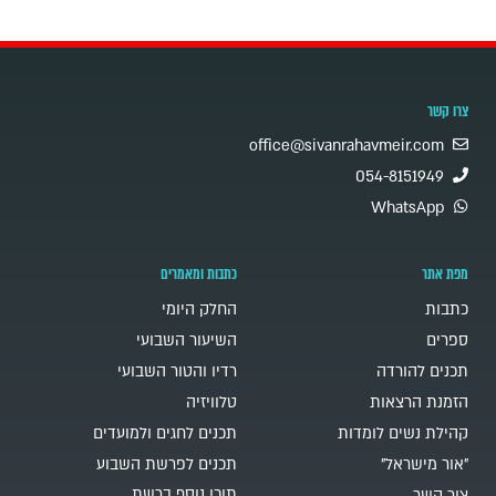
צרו קשר
office@sivanrahavmeir.com
054-8151949
WhatsApp
מפת אתר
כתבות ומאמרים
כתבות
החלק היומי
ספרים
השיעור השבועי
תכנים להורדה
רדיו והטור השבועי
הזמנת הרצאות
טלוויזיה
קהילת נשים לומדות
תכנים לחגים ולמועדים
"אור מישראל"
תכנים לפרשת השבוע
תוכן נוסף ברשת
צור קשר