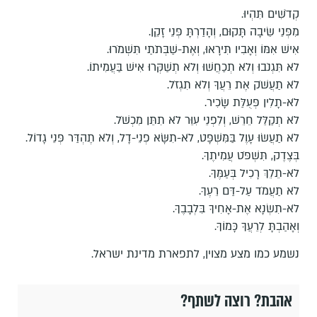
קְדֹשִׁים תִּהְיוּ.
מִפְּנֵי שֵׂיבָה תָּקוּם, וְהָדַרְתָּ פְּנֵי זָקֵן.
אִישׁ אִמּוֹ וְאָבִיו תִּירָאוּ, וְאֶת-שַׁבְּתֹתַי תִּשְׁמֹרוּ.
לֹא תִּגְנֹבוּ וְלֹא תְכַחֲשׁוּ וְלֹא תְשַׁקְּרוּ אִישׁ בַּעֲמִיתוֹ.
לֹא תַעֲשֹׁק אֶת רֵעֲךָ וְלֹא תִגְזֹל.
לֹא-תָלִין פְּעֻלַּת שָׂכִיר.
לֹא תְקַלֵּל חֵרֵשׁ, וְלִפְנֵי עִוֵּר לֹא תִתֵּן מִכְשֹׁל.
לֹא תַעֲשׂוּ עָוֶל בַּמִּשְׁפָּט, לֹא-תִשָּׂא פְנֵי-דָל, וְלֹא תֶהְדַּר פְּנֵי גָדוֹל.
בְּצֶדֶק, תִּשְׁפֹּט עֲמִיתֶךָ.
לֹא-תֵלֵךְ רָכִיל בְּעַמֶּךָ.
לֹא תַעֲמֹד עַל-דַּם רֵעֶךָ.
לֹא-תִשְׂנָא אֶת-אָחִיךָ בִּלְבָבֶךָ.
וְאָהַבְתָּ לְרֵעֲךָ כָּמוֹךָ.
נשמע כמו מצע מצוין, לתפארת מדינת ישראל.
אהבת? רוצה לשתף?