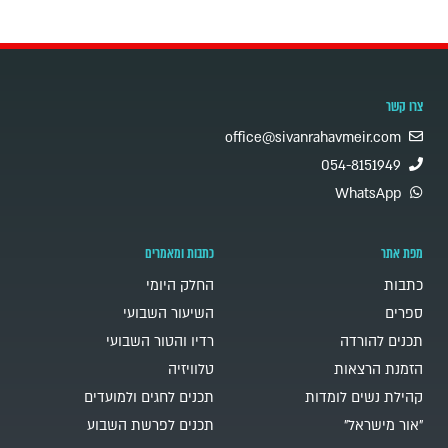
צרו קשר
office@sivanrahavmeir.com
054-8151949
WhatsApp
מפת אתר
כתבות ומאמרים
כתבות
החלק היומי
ספרים
השיעור השבועי
תכנים להורדה
רדיו והטור השבועי
הזמנת הרצאות
טלוויזיה
קהילת נשים לומדות
תכנים לחגים ולמועדים
"אור מישראל"
תכנים לפרשת השבוע