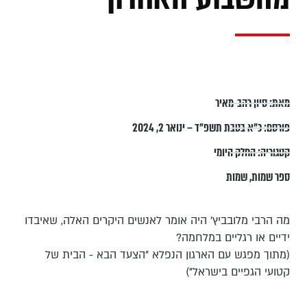
מאת:
סיון רהב-מאיר
פורסם:
כ״א בטבת תשפ״ד – ינואר 2, 2024
קטגוריה:
החלק היומי
ספר שמות
,
שמות
מה הרבי מלובביץ' היה אומר לאנשים היקרים האלה, שאיבדו
ידיים או רגליים במלחמה?
(מתוך מפגש עם הארגון הנפלא "הצעד הבא - הבית של
קטועי הגפיים בישראל")