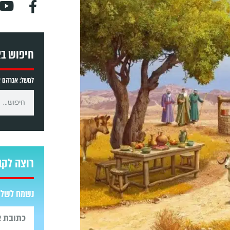
חיפוש ב
למשל: אברהם אב
רוצה לקב
נשמח לשלוח