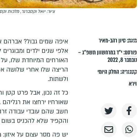
ציור: יואל וקסברגר, מלכות וקס
מאת:
סיון רהב-מאיר
איפה שמים גבול? אברהם אב
אלפי שנים ילדים ומבוגרים
פורסם:
י״ד במרחשוון תשפ״ג –
נובמבר 8, 2022
האורחים המיוחדת שלו, על 
הריצה שלו אחרי שלושה אנ
קטגוריה:
החלק היומי
ולשתות.
וירא
כל זה נכון, אבל פרט קטן 
שאורחיו ירחצו את רגליהם ב
חשב שהם עובדי עבודה זרה
והקפיד שלא להכניס בשום פנ
יש פה מסר עצום על איזון: 