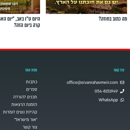
מה כתוב בחוזה?
היום ט"ו באב, ”יום הא
קרה ביום הזה?
צרו קשר
מפת אתר
כתבות
office@sivanrahavmeir.com
ספרים
054-8151949
תכנים להורדה
WhatsApp
הזמנת הרצאות
קהילת נשים לומדות
"אור מישראל"
צור קשר