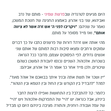
היום מגיעים לטרגדיה שב
פרשת שמיני
- מותם של נדב
ואביהוא, שני בני אהרון. באמצע החגיגה של חנוכת המשכן,
נאמר על שניהם:
"ויקריבו לפני ה' אש זרה אשר לא ציווה
אותם"
, ואז מייד מסופר על מותם.
מהי אותה אש זרה? דורות של פרשנים כתבו על כך דברים
עמוקים ורחבים ומצאו סיבות רבות למותם של אותם שני
אנשים גדולים. לפי הפסוקים עצמם, מדובר ככל הנראה
בשכרות. אלכוהול. השניים נכנסו לעבודת המשכן כשהם
שיכורים, ולכן מייד אחר כך אומר ה' אל אהרון, אביהם:
"יין ושכר אל תשת אתה ובניך איתך בבואכם אל אוהל מועד".
למה? "להבדיל בין הקודש ובין החול ובין הטמא ובין הטהור".
כלומר: קל להתבלבל בין התחושות ואפילו לרצות לחבר
ביניהן, אבל כנראה יש "היי" של התפרקות-אלכוהול ויש "היי"
של עמל ועבודה רוחנית, והתורה מציבה ביניהם היום קו מבדיל