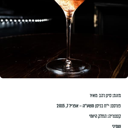
מאת:
סיון רהב-מאיר
פורסם:
י״ח בניסן תשע״ה – אפריל 7, 2015
קטגוריה:
החלק היומי
שמיני