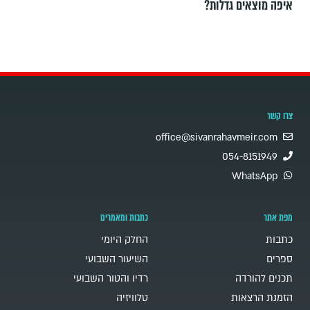
איפה מוצאים גדלות?
צרו קשר
office@sivanrahavmeir.com
054-8151949
WhatsApp
מפת אתר
כתבות ומאמרים
כתבות
החלק היומי
ספרים
השיעור השבועי
תכנים להורדה
רדיו והטור השבועי
הזמנת הרצאות
טלוויזיה