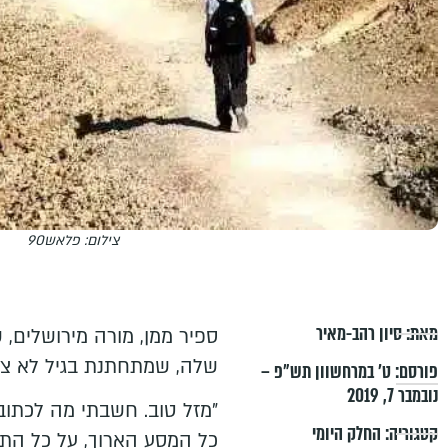
צילום: פלאש90
מאת:
סיון רהב-מאיר
ספיר ממן, מורה מירושלים
שלה, שמתחתנת בגיל לא צע
פורסם:
ט׳ במרחשוון תש״פ –
נובמבר 7, 2019
"מזל טוב. חשבתי מה לכתוב
קטגוריה:
החלק היומי
כל המסע הארוך, על כל הת