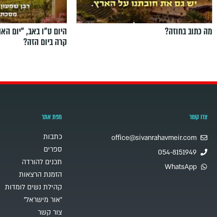
מה כתוב בחוזה?
היום ט"ו באב, ”יום הא
קרה ביום הזה?
צרו קשר
מפת אתר
כתבות
office@sivanrahavmeir.com
ספרים
054-8151949
תכנים להורדה
WhatsApp
הזמנת הרצאות
קהילת נשים לומדות
"אור מישראל"
צור קשר