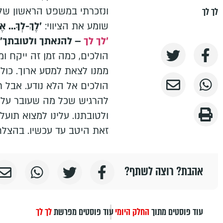
ונזכרתי במשפט הראשון של
לך לך
שומע את הציווי:
'לֶךְ-לְךָ... א
'לך לך
– להנאתך ולטובתך'
.
הולכים, כמה זמן זה ייקח 
ממנו לצאת למסע ארוך. כולנו
הולכים אל הלא נודע. אבל רש
להרגיש שכל מה שעובר עלינו
ולטובתנו. עלינו למצוא תו
זאת היטב עד עכשיו. בהצל
אהבת? רוצה לשתף?
עוד פוסטים מתוך
החלק היומי
עוד פוסטים מפרשת
לך לך