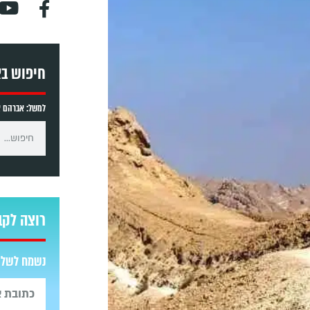
חיפוש ב
למשל: אברהם אב
רוצה לקב
נשמח לשלוח