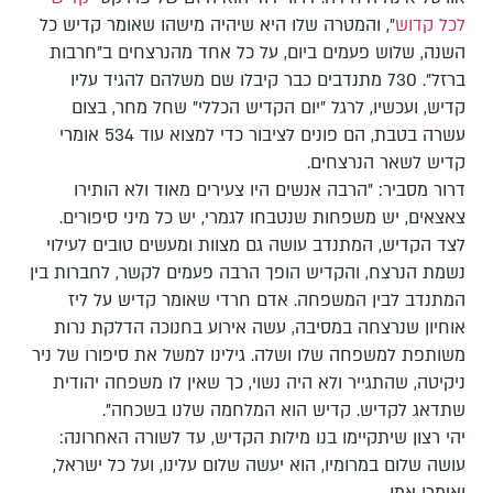
לכל קדוש
", והמטרה שלו היא שיהיה מישהו שאומר קדיש כל
השנה, שלוש פעמים ביום, על כל אחד מהנרצחים ב"חרבות
ברזל". 730 מתנדבים כבר קיבלו שם משלהם להגיד עליו
קדיש, ועכשיו, לרגל "יום הקדיש הכללי" שחל מחר, בצום
עשרה בטבת, הם פונים לציבור כדי למצוא עוד 534 אומרי
קדיש לשאר הנרצחים.
דרור מסביר: "הרבה אנשים היו צעירים מאוד ולא הותירו
צאצאים, יש משפחות שנטבחו לגמרי, יש כל מיני סיפורים.
לצד הקדיש, המתנדב עושה גם מצוות ומעשים טובים לעילוי
נשמת הנרצח, והקדיש הופך הרבה פעמים לקשר, לחברות בין
המתנדב לבין המשפחה. אדם חרדי שאומר קדיש על ליז
אוחיון שנרצחה במסיבה, עשה אירוע בחנוכה הדלקת נרות
משותפת למשפחה שלו ושלה. גילינו למשל את סיפורו של ניר
ניקיטה, שהתגייר ולא היה נשוי, כך שאין לו משפחה יהודית
שתדאג לקדיש. קדיש הוא המלחמה שלנו בשכחה".
יהי רצון שיתקיימו בנו מילות הקדיש, עד לשורה האחרונה:
עושה שלום במרומיו, הוא יעשה שלום עלינו, ועל כל ישראל,