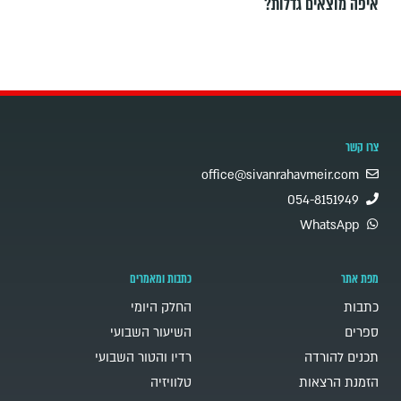
איפה מוצאים גדלות?
צרו קשר
office@sivanrahavmeir.com
054-8151949
WhatsApp
מפת אתר
כתבות ומאמרים
כתבות
החלק היומי
ספרים
השיעור השבועי
תכנים להורדה
רדיו והטור השבועי
הזמנת הרצאות
טלוויזיה