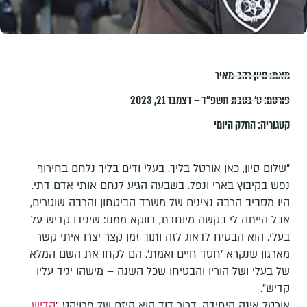
מאת:
סיון רהב-מאיר
פורסם:
ט׳ בטבת תשפ״ד – דצמבר 21, 2023
קטגוריה:
החלק היומי
"שלום סיון, כאן אורטל בליך. בעלי ודים בליך נלחם בחירוף
נפש בקיבוץ בארי ונפל. בשבעה הגיע לנחם אותי אדם דתי.
היו מסביב הרבה נציגים של משרד הביטחון והרבה שוטרים,
אבל הייתה לי בקשה מיוחדת, דווקא ממנו: שיגידו קדיש על
בעלי. הוא הבטיח לדאוג לזה ותוך זמן קצר יצרו איתי קשר
מארגון שנקרא 'חסד חיים ואמת'. הם לקחו את השם המלא
של בעלי ושל הוריו והבטיחו שכל השנה – מישהו יגיד עליו
קדיש".
אורטל אינה היחידה. דרור דוד הוא היזם של פרויקט "
קדיש