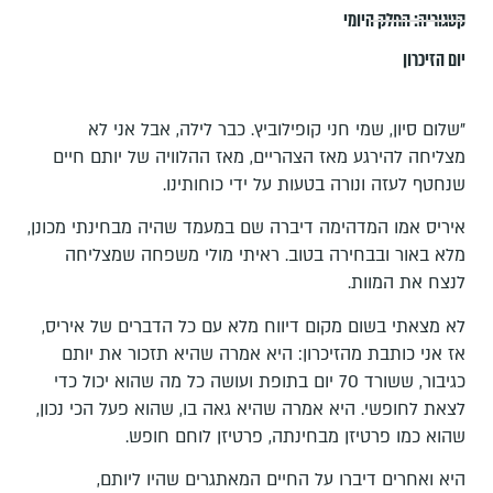
קטגוריה:
החלק היומי
יום הזיכרון
"שלום סיון, שמי חני קופילוביץ. כבר לילה, אבל אני לא
מצליחה להירגע מאז הצהריים, מאז ההלוויה של יותם חיים
שנחטף לעזה ונורה בטעות על ידי כוחותינו.
איריס אמו המדהימה דיברה שם במעמד שהיה מבחינתי מכונן,
מלא באור ובבחירה בטוב. ראיתי מולי משפחה שמצליחה
לנצח את המוות.
לא מצאתי בשום מקום דיווח מלא עם כל הדברים של איריס,
אז אני כותבת מהזיכרון: היא אמרה שהיא תזכור את יותם
כגיבור, ששורד 70 יום בתופת ועושה כל מה שהוא יכול כדי
לצאת לחופשי. היא אמרה שהיא גאה בו, שהוא פעל הכי נכון,
שהוא כמו פרטיזן מבחינתה, פרטיזן לוחם חופש.
היא ואחרים דיברו על החיים המאתגרים שהיו ליותם,