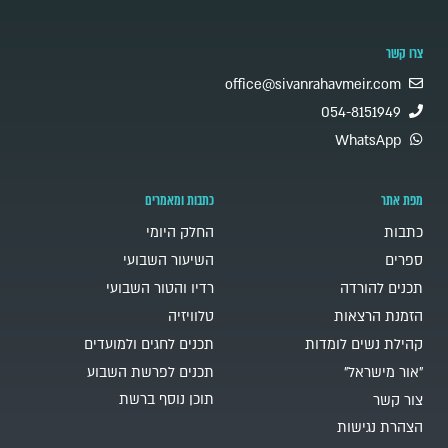
צרו קשר
office@sivanrahavmeir.com
054-8151949
WhatsApp
מפת אתר
כתבות ומאמרים
כתבות
החלק היומי
ספרים
השיעור השבועי
תכנים להורדה
רדיו והטור השבועי
הזמנת הרצאות
טלוויזיה
קהילת נשים לומדות
תכנים לחגים ולמועדים
"אור מישראל"
תכנים לפרשת השבוע
תוכן נוסף ברשת
צור קשר
הצהרת נגישות