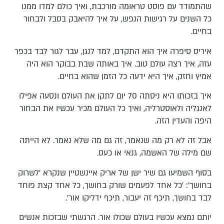
שהתמודד עם פוסט טראומה מורכבת, ואיך כולם למדו ממנו
כל השנים על רגישות הנפש, על איך להיאבק בסבל ולבחור
בחיים.
איריס סיפרה איך הוא התקדם, למד לנגן, עבר לגור לבד בכפר
עזה, איך רצה עולם טוב. איך באותה שבת בבוקר הוא היה
אמיץ וחזק, איך היא ידעה כל הזמן שהוא בחיים.
איך בזכותו היא ניסתה 70 יום לתקן את העולם ונסעה אפילו
לאנגליה ולאוסטרליה, ואיך כל העולם מכיר עכשיו את הבחור
היפה והעדין הזה.
אבל זה לא רק מה שנאמר, זה גם מה שלא נאמר. לא הייתה
שם מילה של האשמה, גנאי או כעס.
בסוף השמיעו גם שיר ישן של אריק איינשטיין שנקרא 'לשרוק
בחושך': 'כל אחד לפעמים שורק בחושך, כל אחד קצת פוחד
לבד בחושך, תיכף זה יעבור, תיכף ידליקו אור'.
יותם נמצא עכשיו בעולם שכולו אור. הרגשתי שבזכות אנשים