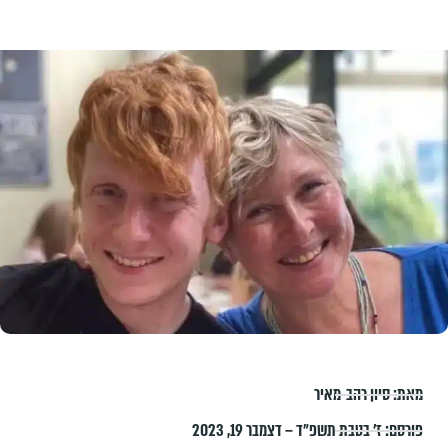
מאת:
סיון רהב-מאיר
פורסם:
ז׳ בטבת תשפ״ד – דצמבר 19, 2023