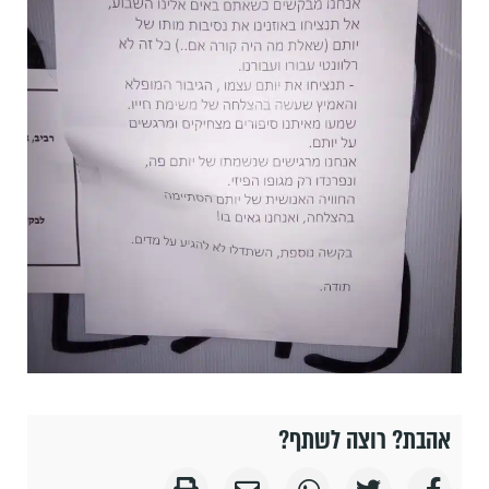
אהבת? רוצה לשתף?