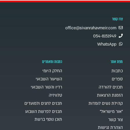
צרו קשר
office@sivanrahavmeir.com
054-8151949
WhatsApp
מפת אתר
כתבות ומאמרים
כתבות
החלק היומי
ספרים
השיעור השבועי
תכנים להורדה
רדיו והטור השבועי
הזמנת הרצאות
טלוויזיה
קהילת נשים לומדות
תכנים לחגים ולמועדים
"אור מישראל"
תכנים לפרשת השבוע
תוכן נוסף ברשת
צור קשר
הצהרת נגישות