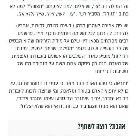
על המילה הזו "צו", ושואלים: למה לא כתוב "תצווה"? למה לא
כתוב "תגיד?". מסביר רש"י:
"צו - לשון זירוז, מייד ולדורות"
.
יש פה אמירה לאהרון הכהן (ובעצם לכולם, לדורות, אחריו)
להזדרז. להירתם לכל משימה רוחנית תיכף ומייד. פרשנים
רבים מפתחים מכאן דיון שלם על מידת הזריזות שהיא הבסיס
של כל העשייה שלנו. בספר "מסילת ישרים", למשל, "מידת
הזריזות" מופיע כאחד השלבים הראשונים בעבודתו העצמית
של האדם. הנה רק פסקה אחת משם על הנקודה הזו של
חשיבות הזריזות:
"ותראה כי טבע האדם כבד מאד, כי עפריות החומריות גס, על
כן לא יחפוץ האדם בטורח ומלאכה. ומי שרוצה לזכות לעבודת
הבורא יתברך, צריך שיתגבר נגד טבעו עצמו ויתגבר ויזדרז,
שאם הוא מניח עצמו ביד כבדותו, ודאי הוא שלא יצליח".
אהבת? רוצה לשתף?