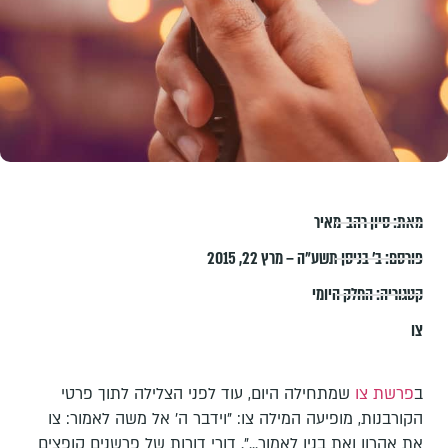
מאת:
סיון רהב-מאיר
פורסם:
ב׳ בניסן תשע״ה – מרץ 22, 2015
קטגוריה:
החלק היומי
צו
ב
פרשת צו
שמתחילה היום, עוד לפני הצלילה לתוך פרטי
הקורבנות, מופיעה המילה צו: "וידבר ה' אל משה לאמור: צו
את אהרון ואת בניו לאמור...". דורי דורות של פרשנים קופצים