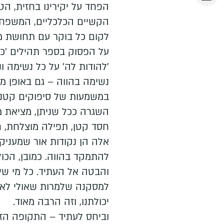
הפחד על יקירינו בחזית, הט
הקשיים הכלכליים, המשפחתי
לקום כל בוקר עם תחושת מ
על הפסוק בספר תהילים 'כֹּל הַנְ
'להודות לה' על כל נשימה ו
נשימה בהווה – גם באופן מעש
במשמעות של סיפוקים קטנים
השגרה ככל שניתן, מציאת מס
חסד קטן, תפילה מוצלחת, חי
אלה הן נקודות אור שמעניקו
להתמקד בהווה. כמובן, הכו
והבטה אל העתיד. כל מי שי
למסקנה שלמרות שאולי לא תמ
יכולתנו, וזה הרבה מאוד.
וביחס לעתיד – התקופה הזו 