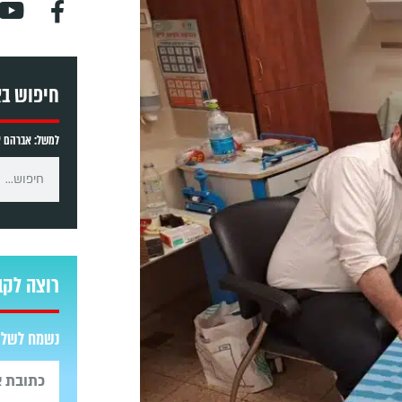
חיפוש ב
למשל: אברהם אב
רוצה לקב
נשמח לשלוח