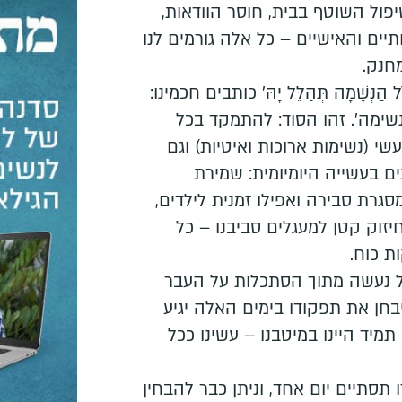
יפול השוטף בבית, חוסר הוודאות,
ים והאישיים – כל אלה גורמים לנו
חנק.
ּשָׁמָה תְּהַלֵּל יָהּ' כותבים חכמינו:
נשימה'. זהו הסוד: להתמקד בכל
י (נשימות ארוכות ואיטיות) וגם
 בעשייה היומיומית: שמירת
גרת סבירה ואפילו זמנית לילדים,
זוק קטן למעגלים סביבנו – כל
ת כוח.
ל נעשה מתוך הסתכלות על העבר
בחן את תפקודו בימים האלה יגיע
יד היינו במיטבנו – עשינו ככל
תסתיים יום אחד, וניתן כבר להבחין