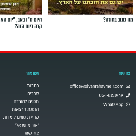
מה כתוב בחוזה?
היום ט"ו באב, ”יום הא
קרה ביום הזה?
צרו קשר
מפת אתר
כתבות
office@sivanrahavmeir.com
ספרים
054-8151949
תכנים להורדה
WhatsApp
הזמנת הרצאות
קהילת נשים לומדות
"אור מישראל"
צור קשר