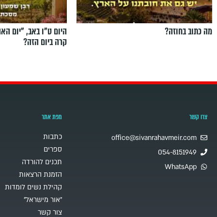
מה כתוב בחוזה?
היום ט"ו באב, ”יום הא
קרה ביום הזה?
צרו קשר
מפת אתר
כתבות
office@sivanrahavmeir.com
ספרים
054-8151949
תכנים להורדה
WhatsApp
הזמנת הרצאות
קהילת נשים לומדות
"אור מישראל"
צור קשר