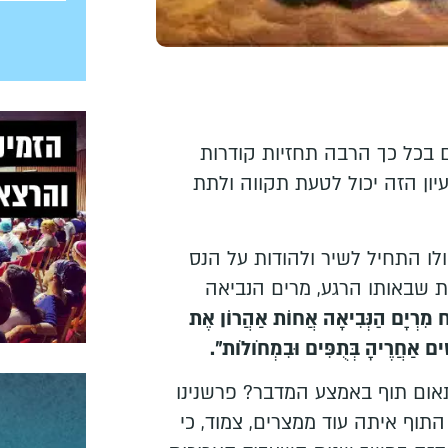
 בכל כך הרבה תחזיות קודרות
עיון הזה יכול לטעת תקווה ולתת
לו התחיל לשיר ולהודות על הנס
שבאותו הרגע, מרים הנביאה
ּח מִרְיָם הַנְּבִיאָה אֲחוֹת אַהֲרוֹן אֶת
ִׁים אַחֲרֶיהָ בְּתֻפִּים וּבִמְחֹולֹות״.
אום תוף באמצע המדבר? פרשנינו
וף איתה עוד ממצרים, צמוד, כי