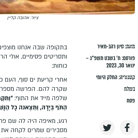
ציור: אהובה קליין
מאת:
סיון רהב-מאיר
בתקופה שבה אנחנו מוצפים
ותסריטים פסימיים, אולי הר
פורסם:
ח׳ בשבט תשפ״ג –
ינואר 30, 2023
כוחות:
קטגוריה:
החלק היומי
אחרי קריעת ים סוף, העם כו
שקרה להם. הפרשה מספרת 
בשלח
שלפה מייד את התוף:
״וַתִּקַ
פסח
הַתֹּף בְּיָדָהּ, וַתֵּצֶאנה כָל הַנָּש
רגע, מאיפה היה לה שם פת
מסבירים שמרים לקחה את הת