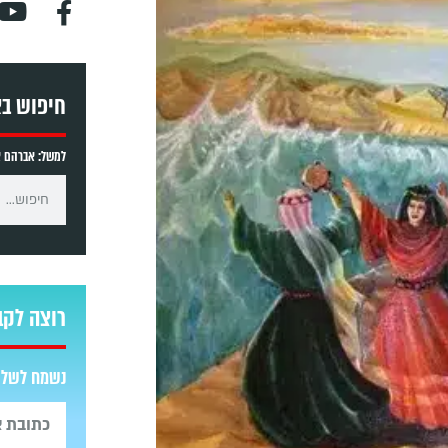
חיפוש ב
למשל: אברהם אב
רוצה לקב
נשמח לשלוח